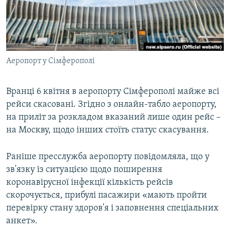
ВІДЕОУРОКИ «ELIFBE»
Русский
СВІДЧЕННЯ ОКУПАЦІЇ
Qırımtatar
УКРАЇНСЬКА ПРОБЛЕМА КРИМУ
Аеропорт у Сімферополі
ДОЛУЧАЙСЯ!
ІНФОГРАФІКА
Вранці 6 квітня в аеропорту Сімферополі майже всі
рейси скасовані. Згідно з онлайн-табло аеропорту,
Усі сайти RFE/RL
на приліт за розкладом вказаний лише один рейс –
на Москву, щодо інших стоїть статус скасування.
Раніше пресслужба аеропорту повідомляла, що у
зв'язку із ситуацією щодо поширення
коронавірусної інфекції кількість рейсів
скорочується, прибулі пасажири «мають пройти
перевірку стану здоров'я і заповнення спеціальних
анкет».