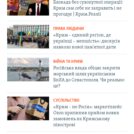
Блокада без сухопутної операції:
Крим сам себе не заправить і не
прогодує | Крим.Реалії
ПРАВА ЛЮДИНИ
«Крим – єдиний регіон, де
українці – меншість»: дискусія
навколо нової пам'ятної дати
ВІЙНА ТА КРИМ
Російська влада обіцяє закрити
морський шлях українським
БпЛА до Севастополя. Чи реально
це?
СУСПІЛЬСТВО
«Крим – не Росія»: маркетплейс
Ozon припинив прийом нових
замовлень на Кримському
півострові