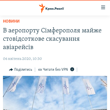
Доступність
посилання
Перейти
НОВИНИ
до
НОВИНИ
В аеропорту Сімферополя майже
основного
ВОДА.КРИМ
матеріалу
стовідсоткове скасування
ВІДЕО ТА ФОТО
Перейти
авіарейсів
до
ПОЛІТИКА
основної
06 квітень 2020, 10:30
БЛОГИ
навігації
Перейти
Поділитись
Читати без VPN
ПОГЛЯД
до
ІНТЕРВ'Ю
пошуку
ВСЕ ЗА ДЕНЬ
СПЕЦПРОЕКТИ
ЯК ОБІЙТИ БЛОКУВАННЯ
ДЕПОРТАЦІЯ