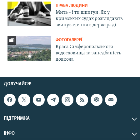
ПРАВА ЛЮДИНИ
Мить – і ти шпигун. Як у
кримських судах розглядають
звинувачення в держзраді
ФОТОГАЛЕРЕЇ
Краса Сімферопольського
водосховища та занедбаність
довкола
ДОЛУЧАЙСЯ!
ПІДТРИМКА
ІНФО