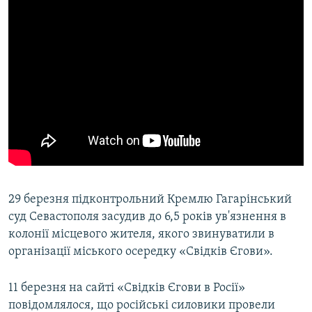
29 березня підконтрольний Кремлю Гагарінський
суд Севастополя засудив до 6,5 років ув'язнення в
колонії місцевого жителя, якого звинуватили в
організації міського осередку «Свідків Єгови».
11 березня на сайті «Свідків Єгови в Росії»
повідомлялося, що російські силовики провели