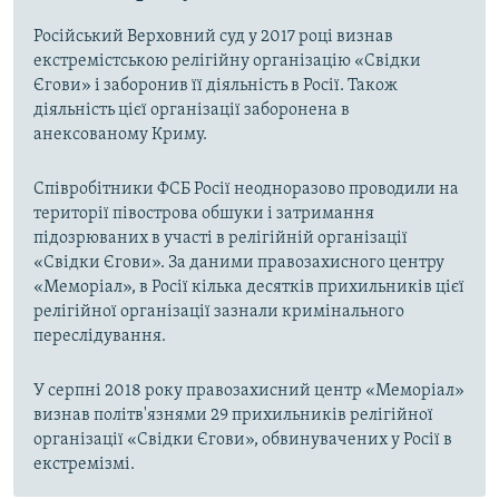
Російський Верховний суд у 2017 році визнав
екстремістською релігійну організацію «Свідки
Єгови» і заборонив її діяльність в Росії. Також
діяльність цієї організації заборонена в
анексованому Криму.
Співробітники ФСБ Росії неодноразово проводили на
території півострова обшуки і затримання
підозрюваних в участі в релігійній організації
«Свідки Єгови». За даними правозахисного центру
«Меморіал», в Росії кілька десятків прихильників цієї
релігійної організації зазнали кримінального
переслідування.
У серпні 2018 року правозахисний центр «Меморіал»
визнав політв'язнями 29 прихильників релігійної
організації «Свідки Єгови», обвинувачених у Росії в
екстремізмі.