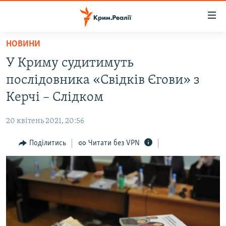
Доступність
посилання
Перейти
НОВИНИ
до
НОВИНИ
У Криму судитимуть
основного
ВОДА.КРИМ
матеріалу
послідовника «Свідків Єгови» з
ВІДЕО ТА ФОТО
Перейти
Керчі – Слідком
до
ПОЛІТИКА
основної
20 квітень 2021, 20:56
БЛОГИ
навігації
Перейти
Поділитись
Читати без VPN
ПОГЛЯД
до
ІНТЕРВ'Ю
пошуку
ВСЕ ЗА ДЕНЬ
СПЕЦПРОЕКТИ
ЯК ОБІЙТИ БЛОКУВАННЯ
ДЕПОРТАЦІЯ