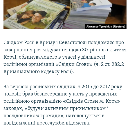
ВІДЕОУРОКИ «ELIFBE»
Русский
СВІДЧЕННЯ ОКУПАЦІЇ
Qırımtatar
УКРАЇНСЬКА ПРОБЛЕМА КРИМУ
ДОЛУЧАЙСЯ!
ІНФОГРАФІКА
Слідком Росії в Криму і Севастополі повідомляє про
завершення розслідування щодо 30-річного жителя
Керчі, обвинуваченого в участі у діяльності
Усі сайти RFE/RL
релігійної організації «Свідки Єгови» (ч. 2 ст. 282.2
Кримінального кодексу Росії).
За версією російських слідчих, з 2015 до 2017 року
чоловік брав безпосередню участь у проведених
релігійною організацією «Свідків Єгови м. Керч»
заходах, «будучи активним прихильником і
послідовником громади», наголошується в
повідомленні пресслужби відомства.