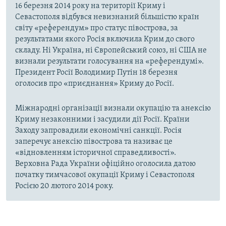
16 березня 2014 року на території Криму і
Севастополя відбувся невизнаний більшістю країн
світу «референдум» про статус півострова, за
результатами якого Росія включила Крим до свого
складу. Ні Україна, ні Європейський союз, ні США не
визнали результати голосування на «референдумі».
Президент Росії Володимир Путін 18 березня
оголосив про «приєднання» Криму до Росії.
Міжнародні організації визнали окупацію та анексію
Криму незаконними і засудили дії Росії. Країни
Заходу запровадили економічні санкції. Росія
заперечує анексію півострова та називає це
«відновленням історичної справедливості».
Верховна Рада України офіційно оголосила датою
початку тимчасової окупації Криму і Севастополя
Росією 20 лютого 2014 року.