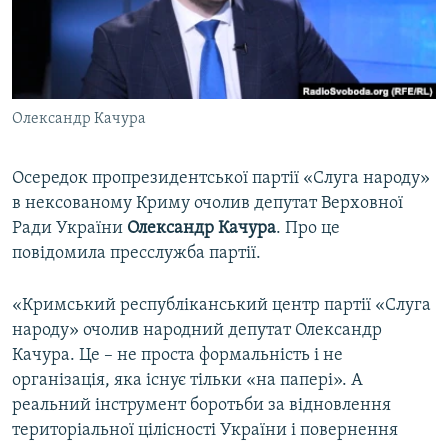
ВІДЕОУРОКИ «ELIFBE»
Русский
СВІДЧЕННЯ ОКУПАЦІЇ
Qırımtatar
УКРАЇНСЬКА ПРОБЛЕМА КРИМУ
Олександр Качура
ДОЛУЧАЙСЯ!
ІНФОГРАФІКА
Осередок пропрезидентської партії «Слуга народу»
в нексованому Криму очолив депутат Верховної
Усі сайти RFE/RL
Ради України
Олександр Качура
. Про це
повідомила пресслужба партії.
«Кримський республіканський центр партії «Слуга
народу» очолив народний депутат Олександр
Качура. Це – не проста формальність і не
організація, яка існує тільки «на папері». А
реальний інструмент боротьби за відновлення
територіальної цілісності України і повернення