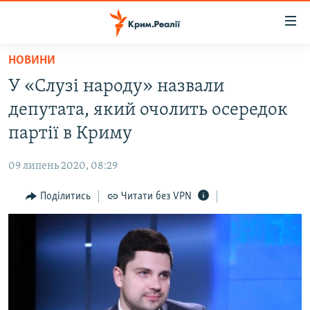
Доступність
посилання
Перейти
НОВИНИ
до
НОВИНИ
У «Слузі народу» назвали
основного
ВОДА.КРИМ
матеріалу
депутата, який очолить осередок
ВІДЕО ТА ФОТО
Перейти
партії в Криму
до
ПОЛІТИКА
основної
09 липень 2020, 08:29
БЛОГИ
навігації
Перейти
Поділитись
Читати без VPN
ПОГЛЯД
до
ІНТЕРВ'Ю
пошуку
ВСЕ ЗА ДЕНЬ
СПЕЦПРОЕКТИ
ЯК ОБІЙТИ БЛОКУВАННЯ
ДЕПОРТАЦІЯ