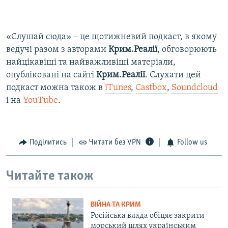
«Слушай сюда» – це щотижневий подкаст, в якому
ведучі разом з авторами
Крим.Реалії
, обговорюють
найцікавіші та найважливіші матеріали,
опубліковані на сайті
Крим.Реалії
. Слухати цей
подкаст можна також в
iTunes
,
Castbox
,
Soundcloud
і на
YouTube
.​
Поділитись
Читати без VPN
Follow us
Читайте також
ВІЙНА ТА КРИМ
Російська влада обіцяє закрити
морський шлях українським