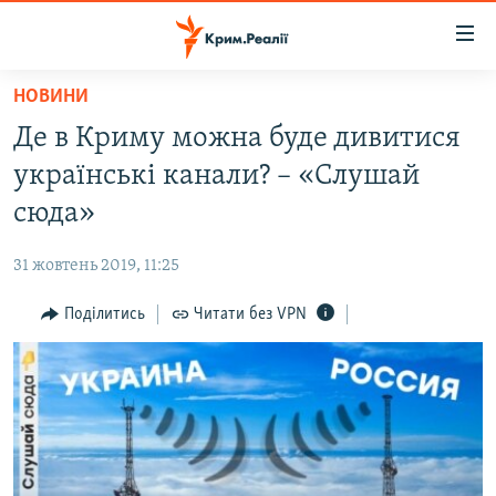
Доступність
посилання
Перейти
НОВИНИ
до
НОВИНИ
Де в Криму можна буде дивитися
основного
ВОДА.КРИМ
матеріалу
українські канали? – «Слушай
ВІДЕО ТА ФОТО
Перейти
сюда»
до
ПОЛІТИКА
основної
31 жовтень 2019, 11:25
БЛОГИ
навігації
Перейти
Поділитись
Читати без VPN
ПОГЛЯД
до
ІНТЕРВ'Ю
пошуку
ВСЕ ЗА ДЕНЬ
СПЕЦПРОЕКТИ
ЯК ОБІЙТИ БЛОКУВАННЯ
ДЕПОРТАЦІЯ