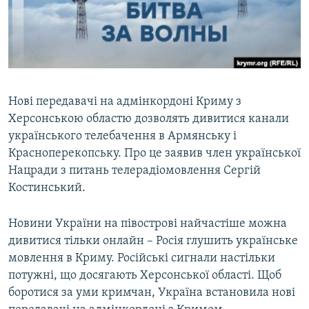
ВІДЕОУРОКИ «ELIFBE»
Русский
СВІДЧЕННЯ ОКУПАЦІЇ
Qırımtatar
УКРАЇНСЬКА ПРОБЛЕМА КРИМУ
ДОЛУЧАЙСЯ!
ІНФОГРАФІКА
Нові передавачі на адмінкордоні Криму з
Херсонською областю дозволять дивитися канали
українського телебачення в Армянську і
Усі сайти RFE/RL
Красноперекопську. Про це заявив член української
Нацради з питань телерадіомовлення Сергій
Костинський.
Новини України на півострові найчастіше можна
дивитися тільки онлайн – Росія глушить українське
мовлення в Криму. Російські сигнали настільки
потужні, що досягають Херсонської області. Щоб
боротися за уми кримчан, Україна встановила нові