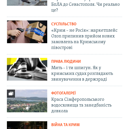
БпЛА до Севастополя. Чи реально
це?
СУСПІЛЬСТВО
«Крим – не Росія»: маркетплейс
Ozon припинив прийом нових
замовлень на Кримському
півострові
ПРАВА ЛЮДИНИ
Мить – і ти шпигун. Як у
кримських судах розглядають
звинувачення в держзраді
ФОТОГАЛЕРЕЇ
Краса Сімферопольського
водосховища та занедбаність
довкола
ВІЙНА ТА КРИМ