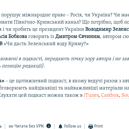
 порушує міжнародне право – Росія, чи Україна? Чи ма
ивати Північно-Кримський канал? Що потрібно, щоб по
м і чи зробить це президент України
Володимир Зелен
сія Бобкова
говорить із
Дмитром Євчиним
, автором с
В
«Чи дасть Зеленський воду Криму?»
ловлені в подкасті, передають точку зору автора і не з
 позицію редакції)
.
а»
– це щотижневий подкаст, в якому ведучі разом з а
бговорюють найцікавіші та найважливіші матеріали на
 Слухати цей подкаст можна також в
iTunes
,
Castbox
,
So
ь
Читати без VPN
Follow us
Print