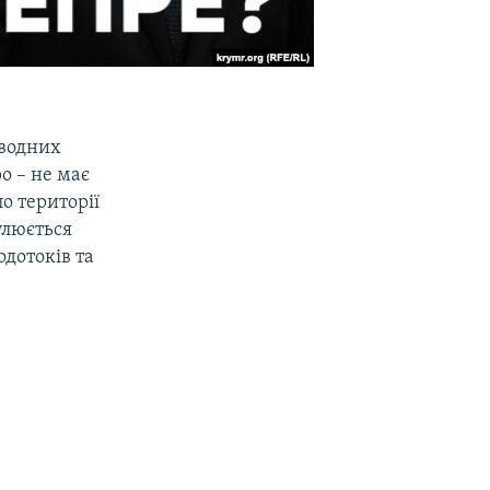
 водних
ро – не має
о території
гулюється
дотоків та