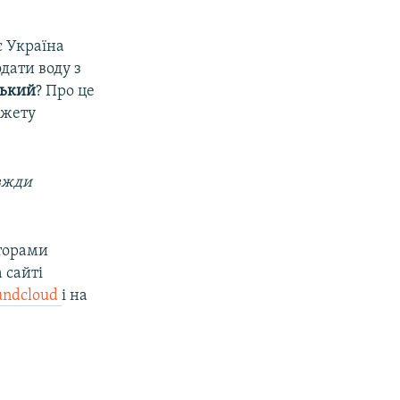
є Україна
дати воду з
ський
? Про це
южету
авжди
вторами
 сайті
undcloud
і на