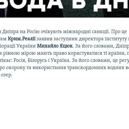
 Дніпра на Росію очікують міжнародні санкції. Про це
там
Крим.Реалії
заявив заступник директора інституту
іорації України
Михайло Яцюк
. За його словами, Дніп
м рівною мірою мають право користуватися ті країни, п
ікає: Росія, Білорусь і Україна. За його словами, це ре
ро охорону та використання транскордонних водних во
озер.