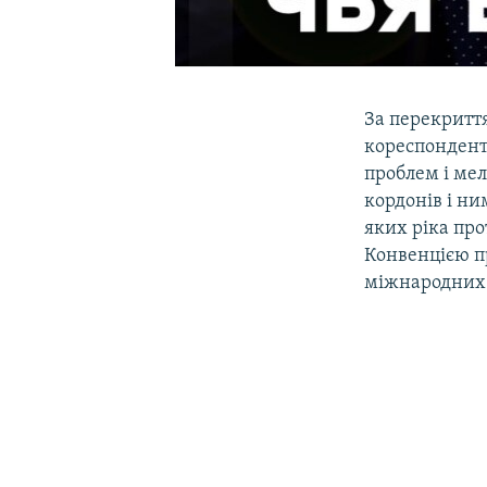
За перекриття
кореспонден
проблем і мел
кордонів і ни
яких ріка прот
Конвенцією п
міжнародних 