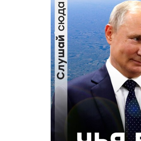
ВІДЕОУРОКИ «ELIFBE»
СВІДЧЕННЯ ОКУПАЦІЇ
УКРАЇНСЬКА ПРОБЛЕМА КРИМУ
ІНФОГРАФІКА