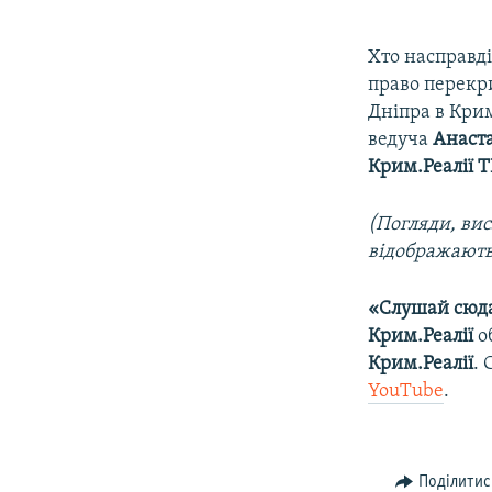
Хто насправді
право перекр
Дніпра в Кри
ведуча
Анаста
Крим.Реалії Т
(Погляди, вис
відображають
«Слушай сюд
Крим.Реалії
о
Крим.Реалії
.
YouTube
.
Поділитис