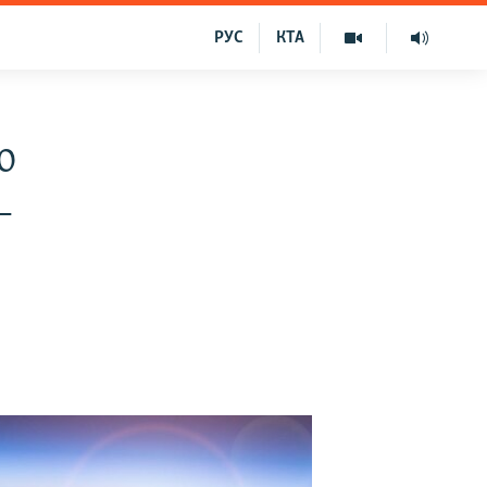
РУС
КТА
ю
–