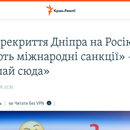
ерекриття Дніпра на Росі
ють міжнародні санкції» 
ай сюда»
, 11:31
ь
Читати без VPN