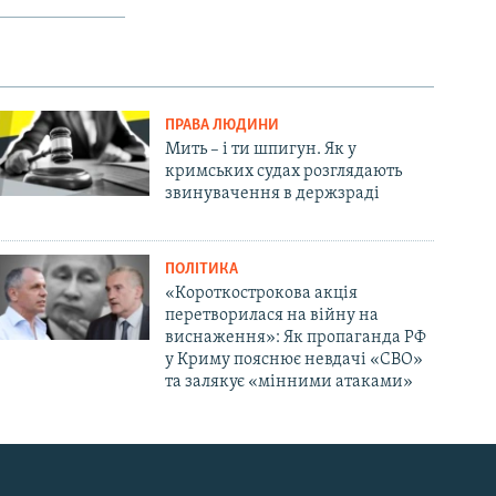
ПРАВА ЛЮДИНИ
Мить – і ти шпигун. Як у
кримських судах розглядають
звинувачення в держзраді
ПОЛІТИКА
«Короткострокова акція
перетворилася на війну на
виснаження»: Як пропаганда РФ
у Криму пояснює невдачі «СВО»
та залякує «мінними атаками»