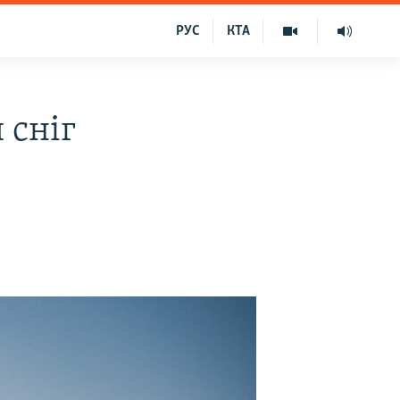
РУС
КТА
 сніг