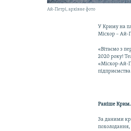
Ай-Петрі, архiвне фото
У Криму на п
Місхор – Ай-П
«Вітаємо з пе
2020 року! Те
«Місхор-Ай-Пе
підприємства 
Раніше Крим.
За даними кри
похолодання, 