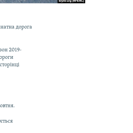
анатна дорога
зон 2019-
дороги
сторінці
овтня.
ується