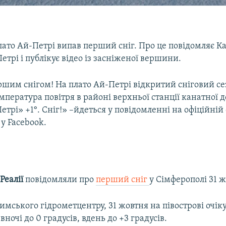
лато Ай-Петрі випав перший сніг. Про це повідомляє К
етрі і публікує відео із засніженої вершини.
ршим снігом! На плато Ай-Петрі відкритий сніговий се
мпература повітря в районі верхньої станції канатної 
трі» +1°. Сніг!» –йдеться у повідомленні на офіційній 
у Facebook.
Реалії
повідомляли про
перший сніг
у Сімферополі 31 ж
мського гідрометцентру, 31 жовтня на півострові очік
вночі до 0 градусів, вдень до +3 градусів.