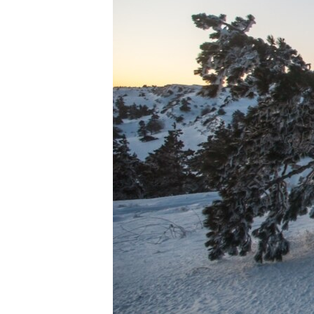
ВІДЕОУРОКИ «ELIFBE»
СВІДЧЕННЯ ОКУПАЦІЇ
УКРАЇНСЬКА ПРОБЛЕМА КРИМУ
ІНФОГРАФІКА