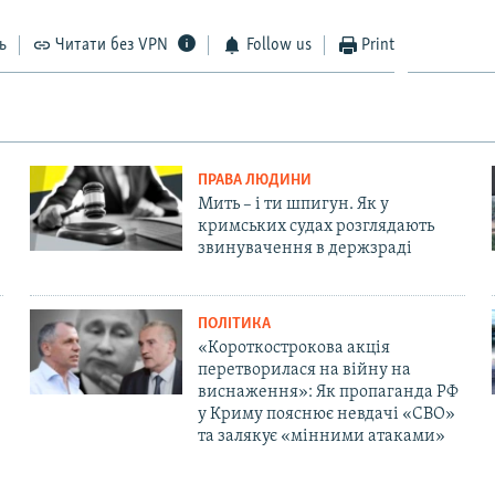
ь
Читати без VPN
Follow us
Print
ПРАВА ЛЮДИНИ
Мить – і ти шпигун. Як у
кримських судах розглядають
звинувачення в держзраді
ПОЛІТИКА
«Короткострокова акція
перетворилася на війну на
виснаження»: Як пропаганда РФ
у Криму пояснює невдачі «СВО»
та залякує «мінними атаками»