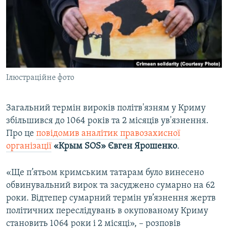
ВІДЕОУРОКИ «ELIFBE»
Русский
СВІДЧЕННЯ ОКУПАЦІЇ
Qırımtatar
УКРАЇНСЬКА ПРОБЛЕМА КРИМУ
ДОЛУЧАЙСЯ!
ІНФОГРАФІКА
Ілюстраційне фото
Загальний термін вироків політв'язням у Криму
Усі сайти RFE/RL
збільшився до 1064 років та 2 місяців ув'язнення.
Про це
повідомив аналітик правозахисної
організації
«Крым SOS» Євген Ярошенко
.​
«Ще п’ятьом кримським татарам було винесено
обвинувальний вирок та засуджено сумарно на 62
роки. Відтепер сумарний термін ув’язнення жертв
політичних переслідувань в окупованому Криму
становить 1064 роки і 2 місяці», – розповів