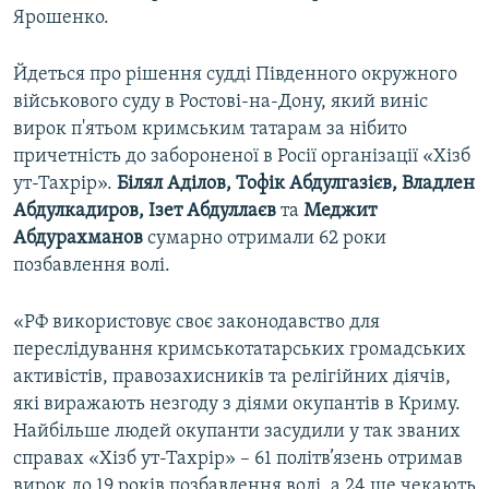
Ярошенко.
Йдеться про рішення судді Південного окружного
військового суду в Ростові-на-Дону, який виніс
вирок п'ятьом кримським татарам за нібито
причетність до забороненої в Росії організації «Хізб
ут-Тахрір».
Білял Аділов, Тофік Абдулгазієв, Владлен
Абдулкадиров, Ізет Абдуллаєв
та
Меджит
Абдурахманов
сумарно отримали 62 роки
позбавлення волі.
«РФ використовує своє законодавство для
переслідування кримськотатарських громадських
активістів, правозахисників та релігійних діячів,
які виражають незгоду з діями окупантів в Криму.
Найбільше людей окупанти засудили у так званих
справах «Хізб ут-Тахрір» – 61 політв’язень отримав
вирок до 19 років позбавлення волі, а 24 ще чекають