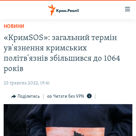
Доступність
посилання
Перейти
НОВИНИ
до
НОВИНИ
«КримSOS»: загальний термін
основного
ВОДА.КРИМ
матеріалу
ув'язнення кримських
ВІДЕО ТА ФОТО
Перейти
політв'язнів збільшився до 1064
до
ПОЛІТИКА
років
основної
БЛОГИ
навігації
23 травень 2022, 19:41
Перейти
ПОГЛЯД
до
Поділитись
Читати без VPN
ІНТЕРВ'Ю
пошуку
ВСЕ ЗА ДЕНЬ
СПЕЦПРОЕКТИ
ЯК ОБІЙТИ БЛОКУВАННЯ
ДЕПОРТАЦІЯ