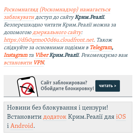
Роскомнагляд (Роскомнадзор) намагається
заблокувати
доступ до сайту
Крим.Реалії
.
Безперешкодно читати Крим.Реалії можна за
допомогою
дзеркального сайту
:
https://dfs0qrmo00d6u.cloudfront.net
. Також
слідкуйте за основними подіями в
Telegram
,
Instagram
та
Viber
Крим.Реалії
. Рекомендуємо вам
встановити
VPN
.
Сайт заблокирован?
читать >
Обойдите блокировку!
Новини без блокування і цензури!
Встановити
додаток
Крим.Реалії для
iOS
і
Android
.