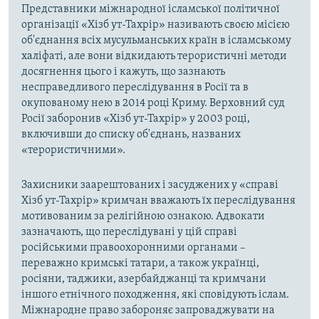
Представники міжнародної ісламської політичної
організації «Хізб ут-Тахрір» називають своєю місією
об'єднання всіх мусульманських країн в ісламському
халіфаті, але вони відкидають терористичні методи
досягнення цього і кажуть, що зазнають
несправедливого переслідування в Росії та в
окупованому нею в 2014 році Криму. Верховний суд
Росії заборонив «Хізб ут-Тахрір» у 2003 році,
включивши до списку об'єднань, названих
«терористичними».
Захисники заарештованих і засуджених у «справі
Хізб ут-Тахрір» кримчан вважають їх переслідування
мотивованим за релігійною ознакою. Адвокати
зазначають, що переслідувані у цій справі
російськими правоохоронними органами –
переважно кримські татари, а також українці,
росіяни, таджики, азербайджанці та кримчани
іншого етнічного походження, які сповідують іслам.
Міжнародне право забороняє запроваджувати на