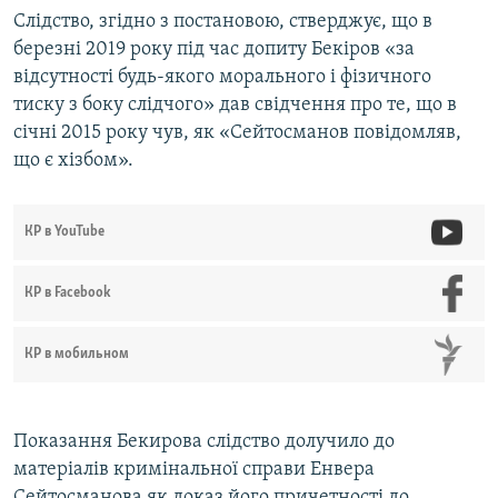
Слідство, згідно з постановою, стверджує, що в
березні 2019 року під час допиту Бекіров «за
відсутності будь-якого морального і фізичного
тиску з боку слідчого» дав свідчення про те, що в
січні 2015 року чув, як «Сейтосманов повідомляв,
що є хізбом».
КР в YouTube
КР в Facebook
КР в мобильном
Показання Бекирова слідство долучило до
матеріалів кримінальної справи Енвера
Сейтосманова як доказ його причетності до