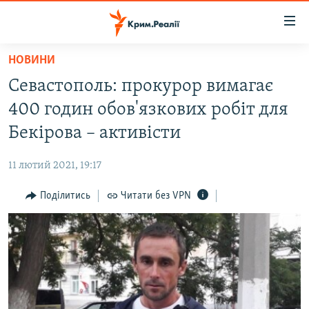
Доступність
посилання
Перейти
НОВИНИ
до
НОВИНИ
Севастополь: прокурор вимагає
основного
ВОДА.КРИМ
матеріалу
400 годин обов'язкових робіт для
ВІДЕО ТА ФОТО
Перейти
Бекірова – активісти
до
ПОЛІТИКА
основної
11 лютий 2021, 19:17
БЛОГИ
навігації
Перейти
Поділитись
Читати без VPN
ПОГЛЯД
до
ІНТЕРВ'Ю
пошуку
ВСЕ ЗА ДЕНЬ
СПЕЦПРОЕКТИ
ЯК ОБІЙТИ БЛОКУВАННЯ
ДЕПОРТАЦІЯ