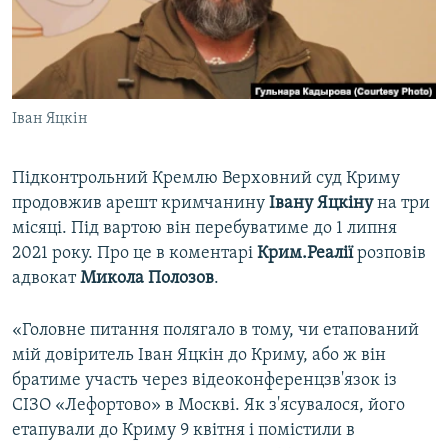
ВІДЕОУРОКИ «ELIFBE»
Русский
СВІДЧЕННЯ ОКУПАЦІЇ
Qırımtatar
УКРАЇНСЬКА ПРОБЛЕМА КРИМУ
Іван Яцкін
ДОЛУЧАЙСЯ!
ІНФОГРАФІКА
Підконтрольний Кремлю Верховний суд Криму
продовжив арешт кримчанину
Івану Яцкіну
на три
Усі сайти RFE/RL
місяці. Під вартою він перебуватиме до 1 липня
2021 року. Про це в коментарі
Крим.Реалії
розповів
адвокат
Микола Полозов
.
«Головне питання полягало в тому, чи етапований
мій довіритель Іван Яцкін до Криму, або ж він
братиме участь через відеоконференцзв'язок із
СІЗО «Лефортово» в Москві. Як з'ясувалося, його
етапували до Криму 9 квітня і помістили в