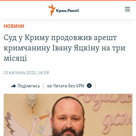
Доступність
посилання
Перейти
НОВИНИ
до
НОВИНИ
Суд у Криму продовжив арешт
основного
ВОДА.КРИМ
матеріалу
кримчанину Івану Яцкіну на три
ВІДЕО ТА ФОТО
Перейти
місяці
до
ПОЛІТИКА
основної
13 квітень 2021, 14:08
БЛОГИ
навігації
Перейти
Поділитись
Читати без VPN
ПОГЛЯД
до
ІНТЕРВ'Ю
пошуку
ВСЕ ЗА ДЕНЬ
СПЕЦПРОЕКТИ
ЯК ОБІЙТИ БЛОКУВАННЯ
ДЕПОРТАЦІЯ