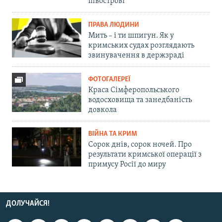
півострові
ПРАВА ЛЮДИНИ
Мить – і ти шпигун. Як у
кримських судах розглядають
звинувачення в держзраді
ФОТОГАЛЕРЕЇ
Краса Сімферопольського
водосховища та занедбаність
довкола
ВІЙНА ТА КРИМ
Сорок днів, сорок ночей. Про
результати кримської операції з
примусу Росії до миру
ДОЛУЧАЙСЯ!