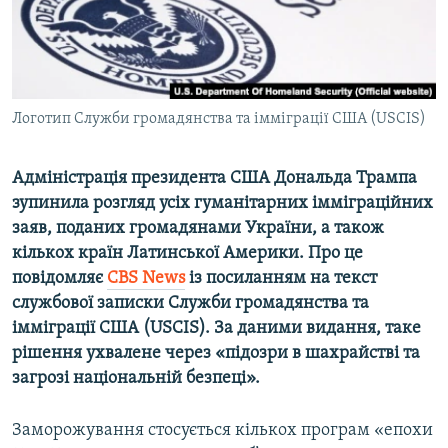
ВІДЕОУРОКИ «ELIFBE»
Русский
СВІДЧЕННЯ ОКУПАЦІЇ
Qırımtatar
УКРАЇНСЬКА ПРОБЛЕМА КРИМУ
Логотип Служби громадянства та імміграції США (USCIS)
ДОЛУЧАЙСЯ!
ІНФОГРАФІКА
Адміністрація президента США Дональда Трампа
зупинила розгляд усіх гуманітарних імміграційних
Усі сайти RFE/RL
заяв, поданих громадянами України, а також
кількох країн Латинської Америки. Про це
повідомляє
CBS News
із посиланням на текст
службової записки Служби громадянства та
імміграції США (USCIS). За даними видання, таке
рішення ухвалене через «підозри в шахрайстві та
загрозі національній безпеці».
Заморожування стосується кількох програм «епохи