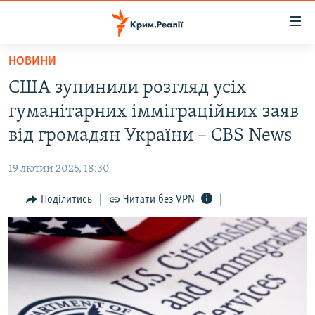
Доступність
посилання
Перейти
НОВИНИ
до
НОВИНИ
США зупинили розгляд усіх
основного
ВОДА.КРИМ
матеріалу
гуманітарних імміграційних заяв
ВІДЕО ТА ФОТО
Перейти
від громадян України – CBS News
до
ПОЛІТИКА
основної
19 лютий 2025, 18:30
БЛОГИ
навігації
Перейти
Поділитись
Читати без VPN
ПОГЛЯД
до
ІНТЕРВ'Ю
пошуку
ВСЕ ЗА ДЕНЬ
СПЕЦПРОЕКТИ
ЯК ОБІЙТИ БЛОКУВАННЯ
ДЕПОРТАЦІЯ