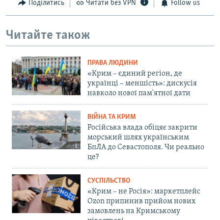
Поділитись
Читати без VPN
Follow us
Читайте також
ПРАВА ЛЮДИНИ
«Крим – єдиний регіон, де
українці – меншість»: дискусія
навколо нової пам'ятної дати
ВІЙНА ТА КРИМ
Російська влада обіцяє закрити
морський шлях українським
БпЛА до Севастополя. Чи реально
це?
СУСПІЛЬСТВО
«Крим – не Росія»: маркетплейс
Ozon припинив прийом нових
замовлень на Кримському