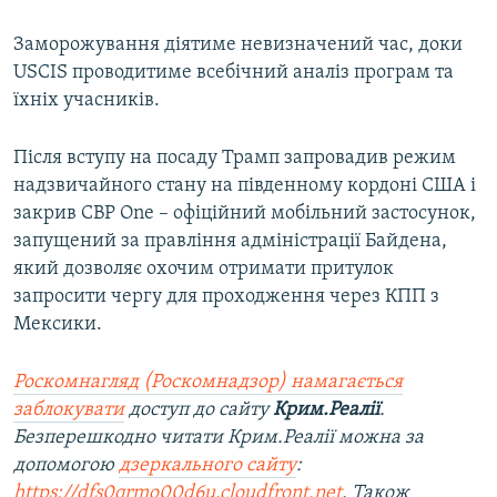
Заморожування діятиме невизначений час, доки
USCIS проводитиме всебічний аналіз програм та
їхніх учасників.
Після вступу на посаду Трамп запровадив режим
надзвичайного стану на південному кордоні США і
закрив CBP One – офіційний мобільний застосунок,
запущений за правління адміністрації Байдена,
який дозволяє охочим отримати притулок
запросити чергу для проходження через КПП з
Мексики.
Роскомнагляд (Роскомнадзор) намагається
заблокувати
доступ до сайту
Крим.Реалії
.
Безперешкодно читати Крим.Реалії можна за
допомогою
дзеркального сайту
:
https://dfs0qrmo00d6u.cloudfront.net
. Також