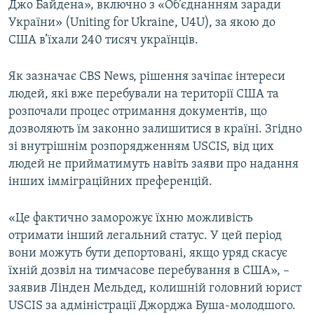
Джо Байдена», включно з «Об’єднанням заради
України» (Uniting for Ukraine, U4U), за якою до
США в’їхали 240 тисяч українців.
Як зазначає CBS News, рішення зачіпає інтереси
людей, які вже перебували на території США та
розпочали процес отримання документів, що
дозволяють їм законно залишитися в країні. Згідно
зі внутрішнім розпорядженням USCIS, від цих
людей не прийматимуть навіть заяви про надання
інших імміграційних преференцій.
«Це фактично заморожує їхню можливість
отримати інший легальний статус. У цей період
вони можуть бути депортовані, якщо уряд скасує
їхній дозвіл на тимчасове перебування в США», –
заявив Лінден Мельдед, колишній головний юрист
USCIS за адміністрації Джорджа Буша-молодшого.