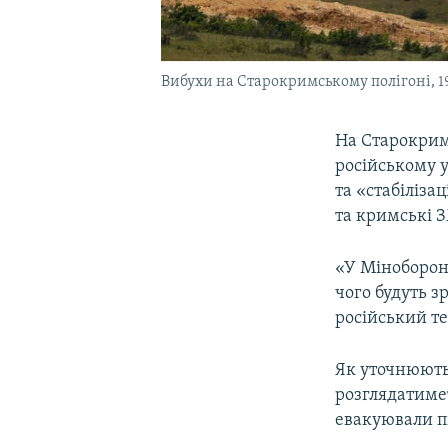
Вибухи на Старокримському полігоні, 1
На Старокрим
російському 
та «стабіліза
та кримські З
«У Міноборони
чого будуть з
російський т
Як уточнюють 
розглядатиме
евакуювали пі