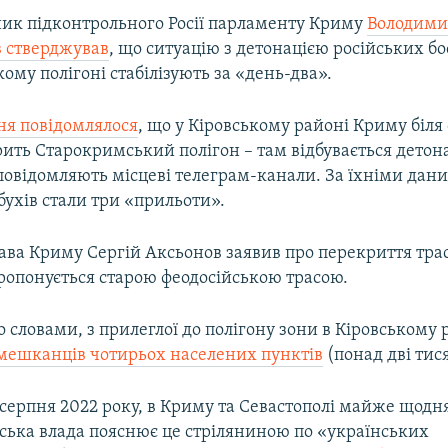
ник підконтрольного Росії парламенту Криму
Володими
 стверджував
, що ситуацію з детонацією російських б
му полігоні стабілізують за «день-два».
ня повідомлялося
, що у Кіровському районі Криму біля
ить Старокримський полігон – там відбувається детон
повідомляють місцеві телеграм-канали. За їхніми дан
ухів стали три «прильоти».
лава Криму Сергій Аксьонов заявив про перекриття тра
ропонується старою феодосійською трасою.
о словами, з прилеглої до полігону зони в Кіровському
мешканців чотирьох населених пунктів
(понад дві тися
серпня 2022 року, в Криму та Севастополі майже щодня
йська влада пояснює це стріляниною по «українських