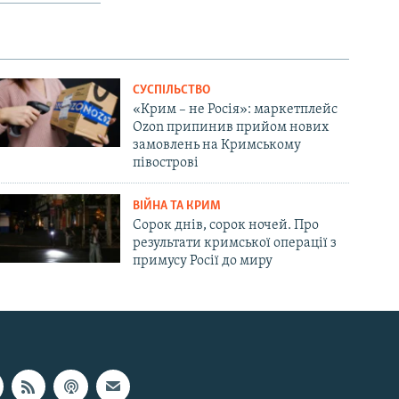
СУСПІЛЬСТВО
«Крим – не Росія»: маркетплейс
Ozon припинив прийом нових
замовлень на Кримському
півострові
ВІЙНА ТА КРИМ
Сорок днів, сорок ночей. Про
результати кримської операції з
примусу Росії до миру