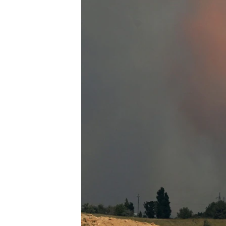
ВІДЕОУРОКИ «ELIFBE»
СВІДЧЕННЯ ОКУПАЦІЇ
УКРАЇНСЬКА ПРОБЛЕМА КРИМУ
ІНФОГРАФІКА