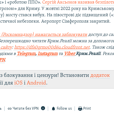
х» і «роботою ППО».
Сергій Аксьонов називав безпіло
грозою» для Криму. У жовтні 2022 року на Кримськом
) мосту стався вибух. На півострові діє підвищений (
истичної небезпеки. Аеропорт Сімферополя закритий.
 (Роскомнадзор) намагається заблокувати
доступ до са
 Безперешкодно читати Крим.Реалії можна за допомог
 сайту
:
https://dfs0qrmo00d6u.cloudfront.net
. Також слі
діями в
Telegram
,
Instagram
та
Viber
Крим.Реалії
. Рек
PN
.
з блокування і цензури! Встановити
додаток
ії для
iOS
і
Android
.
ь
Читати без VPN
Follow us
Print