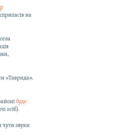
р
оєприпасів на
 села
ація
ими,
си «Таврида».
 районі
буде
чі осіб).
 чути звуки