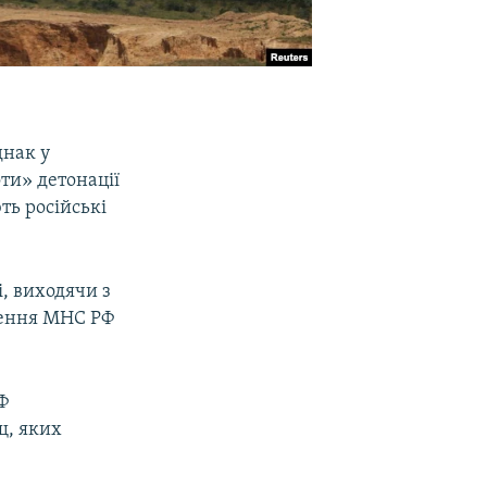
днак у
ти» детонації
ть російські
і, виходячи з
млення МНС РФ
Ф
щ, яких