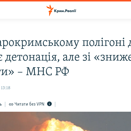
арокримському полігоні 
є детонація, але зі «зни
ти» – МНС РФ
 13:18
ь
Читати без VPN