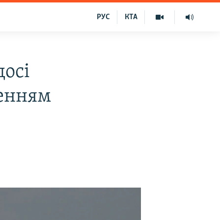
РУС
КТА
досі
женням