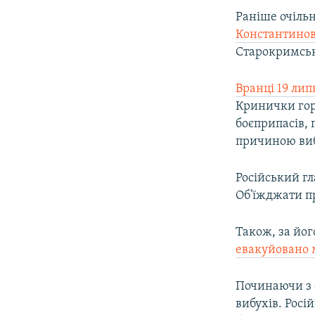
Раніше очіль
Константинов
Старокримсько
Вранці 19 лип
Кринички гор
боєприпасів, 
причиною виб
Російський г
Об'їжджати п
Також, за йог
евакуйовано 
Починаючи з 
вибухів. Росі