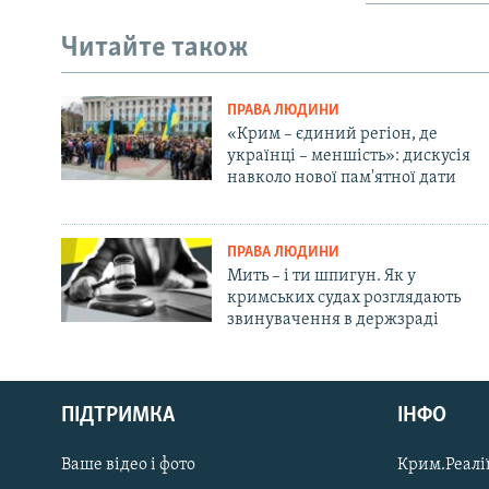
Читайте також
ПРАВА ЛЮДИНИ
«Крим – єдиний регіон, де
українці – меншість»: дискусія
навколо нової пам'ятної дати
ПРАВА ЛЮДИНИ
Мить – і ти шпигун. Як у
кримських судах розглядають
звинувачення в держзраді
Русский
ПІДТРИМКА
ІНФО
Qırımtatar
Ваше відео і фото
Крим.Реалії
ДОЛУЧАЙСЯ!