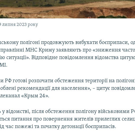
9 липня 2023 року
ському полігоні продовжують вибухати боєприпаси, о
управлінні МНС Криму заявляють про «зниження часто
цію ситуації». Відповідне повідомлення відомства цитую
МІ.
 РФ готові розпочати обстеження території на полігон
роблені рекомендації для населення», – цитує повідо
елеканал «Крым 24».
у відомстві, після обстеження полігону військовими Р
ться питання про повернення жителів прилеглих сели
д час пожежі та початку детонації боєприпасів.