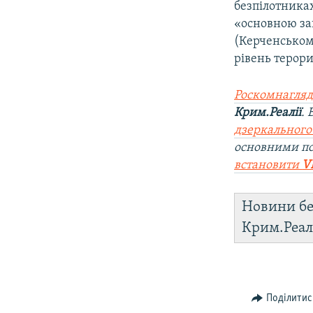
безпілотника
«основною за
(Керченському
рівень терор
Роскомнагляд
Крим.Реалії
.
дзеркального
основними по
встановити
V
Новини бе
Крим.Реал
Поділитис