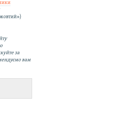
тники
у
«жовтий»)
йту
ою
дкуйте за
омендуємо вам