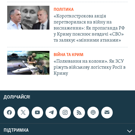
ПОЛІТИКА
«Короткострокова акція
перетворилася на війну на
виснаження»: Як пропаганда РФ
у Криму пояснює невдачі «СВО»
та залякує «мінними атаками»
ВІЙНА ТА КРИМ
«Полювання на колони». Як ЗСУ
ріжуть військову логістику Росії в
Криму
ДОЛУЧАЙСЯ!
ПІДТРИМКА