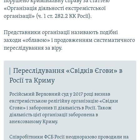
порушено кримінальну справу за статтею
«Організація діяльності екстремістської
організації» (ч. 1 ст. 282.2 КК Росії).
Представники організації називають подібні
заходи «облавою» і продовженням систематичного
переслідування за віру.
Переслідування «Свідків Єгови» в
Росії та Криму
Російський Верховний суд у 2017 році визнав
екстремістською релігійну організацію «Свідки
Єгови» і заборонив її діяльність в Росії. Також
діяльність цієї організації заборонена в
анексованому Криму.
Співробітники ФСБ Росії неодноразово проводили на