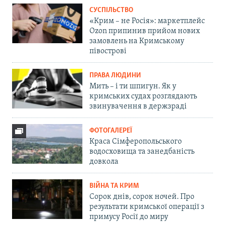
СУСПІЛЬСТВО
«Крим – не Росія»: маркетплейс
Ozon припинив прийом нових
замовлень на Кримському
півострові
ПРАВА ЛЮДИНИ
Мить – і ти шпигун. Як у
кримських судах розглядають
звинувачення в держзраді
ФОТОГАЛЕРЕЇ
Краса Сімферопольського
водосховища та занедбаність
довкола
ВІЙНА ТА КРИМ
Сорок днів, сорок ночей. Про
результати кримської операції з
примусу Росії до миру