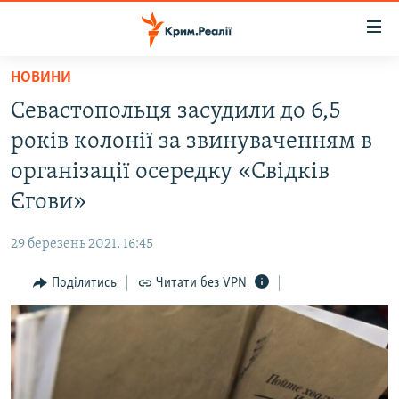
Доступність
посилання
Перейти
НОВИНИ
до
НОВИНИ
Севастопольця засудили до 6,5
основного
ВОДА.КРИМ
матеріалу
років колонії за звинуваченням в
ВІДЕО ТА ФОТО
Перейти
організації осередку «Свідків
до
ПОЛІТИКА
Єгови»
основної
БЛОГИ
навігації
29 березень 2021, 16:45
Перейти
ПОГЛЯД
до
Поділитись
Читати без VPN
ІНТЕРВ'Ю
пошуку
ВСЕ ЗА ДЕНЬ
СПЕЦПРОЕКТИ
ЯК ОБІЙТИ БЛОКУВАННЯ
ДЕПОРТАЦІЯ