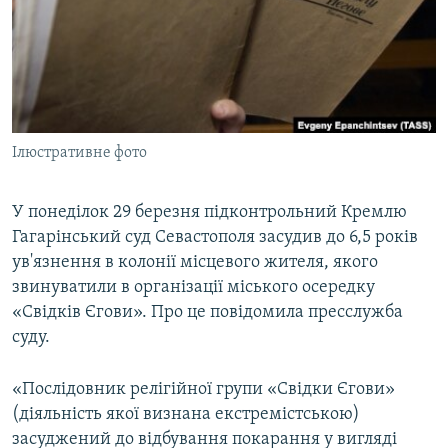
ВІДЕОУРОКИ «ELIFBE»
Русский
СВІДЧЕННЯ ОКУПАЦІЇ
Qırımtatar
УКРАЇНСЬКА ПРОБЛЕМА КРИМУ
ДОЛУЧАЙСЯ!
ІНФОГРАФІКА
Ілюстративне фото
У понеділок 29 березня підконтрольний Кремлю
Усі сайти RFE/RL
Гагарінський суд Севастополя засудив до 6,5 років
ув'язнення в колонії місцевого жителя, якого
звинуватили в організації міського осередку
«Свідків Єгови». Про це повідомила пресслужба
суду.
«Послідовник релігійної групи «Свідки Єгови»
(діяльність якої визнана екстремістською)
засуджений до відбування покарання у вигляді