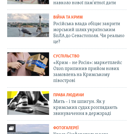
навколо нової пам'ятної дати
ВІЙНА ТА КРИМ
Російська влада обіцяє закрити
морський шлях українським
БпЛА до Севастополя. Чи реально
це?
СУСПІЛЬСТВО
«Крим – не Росія»: маркетплейс
Ozon припинив прийом нових
замовлень на Кримському
півострові
ПРАВА ЛЮДИНИ
Мить – і ти шпигун. Як у
кримських судах розглядають
звинувачення в держзраді
ФОТОГАЛЕРЕЇ