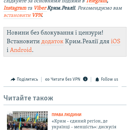
слідкуйте за основними подіями в
Telegram
,
Instagram
та
Viber
Крим.Реалії
. Рекомендуємо вам
встановити
VPN
.
Новини без блокування і цензури!
Встановити
додаток
Крим.Реалії для
iOS
і
Android
.
Поділитись
Читати без VPN
Follow us
Читайте також
ПРАВА ЛЮДИНИ
«Крим – єдиний регіон, де
українці – меншість»: дискусія