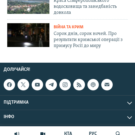
Краса Сімферопольського
водосховища та занедбаність
довкола
ВІЙНА ТА КРИМ
Сорок днів, сорок ночей. Про
результати кримської операції з
примусу Росії до миру
ДОЛУЧАЙСЯ!
ПІДТРИМКА
ІНФО
© Крим.Реалії, 2026 | Усі права застережено.
КТА
РУС