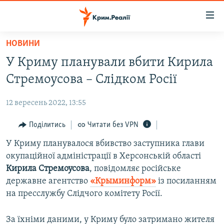
Доступність
посилання
Перейти
НОВИНИ
до
НОВИНИ
У Криму планували вбити Кирила
основного
ВОДА.КРИМ
матеріалу
Стремоусова – Слідком Росії
ВІДЕО ТА ФОТО
Перейти
до
12 вересень 2022, 13:55
ПОЛІТИКА
основної
БЛОГИ
Поділитись
Читати без VPN
навігації
Перейти
ПОГЛЯД
У Криму планувалося вбивство заступника глави
до
окупаційної адміністрації в Херсонській області
ІНТЕРВ'Ю
пошуку
Кирила Стремоусова
, повідомляє російське
ВСЕ ЗА ДЕНЬ
державне агентство
«Крыминформ»
із посиланням
на пресслужбу Слідчого комітету Росії.
СПЕЦПРОЕКТИ
ЯК ОБІЙТИ БЛОКУВАННЯ
ДЕПОРТАЦІЯ
За їхніми даними, у Криму було затримано жителя