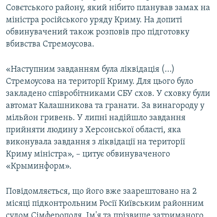
Совєтського району, який нібито планував замах на
ВІДЕОУРОКИ «ELIFBE»
Русский
міністра російського уряду Криму. На допиті
СВІДЧЕННЯ ОКУПАЦІЇ
обвинувачений також розповів про підготовку
Qırımtatar
вбивства Стремоусова.
УКРАЇНСЬКА ПРОБЛЕМА КРИМУ
ДОЛУЧАЙСЯ!
ІНФОГРАФІКА
«Наступним завданням була ліквідація (...)
Стремоусова на території Криму. Для цього було
закладено співробітниками СБУ схов. У сховку були
автомат Калашникова та гранати. За винагороду у
Усі сайти RFE/RL
мільйон гривень. У липні надійшло завдання
прийняти людину з Херсонської області, яка
виконувала завдання з ліквідації на території
Криму міністра», – цитує обвинуваченого
«Крыминформ».
Повідомляється, що його вже заарештовано на 2
місяці підконтрольним Росії Київським районним
судом Сімферополя. Ім'я та прізвище затриманого