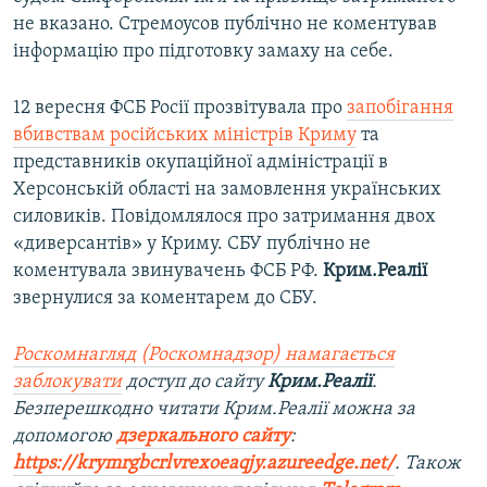
не вказано. Стремоусов публічно не коментував
інформацію про підготовку замаху на себе.
12 вересня ФСБ Росії прозвітувала про
запобігання
вбивствам російських міністрів Криму
та
представників окупаційної адміністрації в
Херсонській області на замовлення українських
силовиків. Повідомлялося про затримання двох
«диверсантів» у Криму. СБУ публічно не
коментувала звинувачень ФСБ РФ.
Крим.Реалії
звернулися за коментарем до СБУ.
Роскомнагляд (Роскомнадзор) намагається
заблокувати
доступ до сайту
Крим.Реалії
.
Безперешкодно читати Крим.Реалії можна за
допомогою
дзеркального сайту
:
https://krymrgbcrlvrexoeaqjy.azureedge.net/
. Також