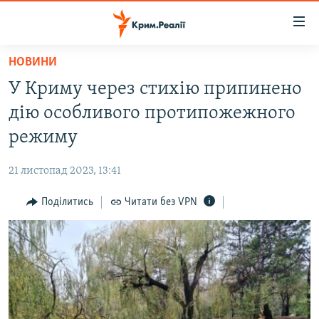
Доступність
посилання
Перейти
НОВИНИ
до
НОВИНИ
У Криму через стихію припинено
основного
ВОДА.КРИМ
матеріалу
дію особливого протипожежного
ВІДЕО ТА ФОТО
Перейти
режиму
до
ПОЛІТИКА
основної
21 листопад 2023, 13:41
БЛОГИ
навігації
Перейти
Поділитись
Читати без VPN
ПОГЛЯД
до
ІНТЕРВ'Ю
пошуку
ВСЕ ЗА ДЕНЬ
СПЕЦПРОЕКТИ
ЯК ОБІЙТИ БЛОКУВАННЯ
ДЕПОРТАЦІЯ