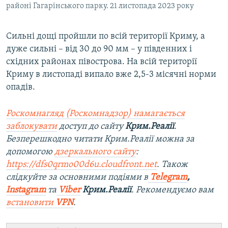
районі Гагарінського парку. 21 листопада 2023 року
Сильні дощі пройшли по всій території Криму, а
дуже сильні – від 30 до 90 мм – у південних і
східних районах півострова. На всій території
Криму в листопаді випало вже 2,5-3 місячні норми
опадів.
Роскомнагляд (Роскомнадзор) намагається
заблокувати
доступ до сайту
Крим.Реалії
.
Безперешкодно читати Крим.Реалії можна за
допомогою
дзеркального сайту
:
https://dfs0qrmo00d6u.cloudfront.net
. Також
слідкуйте за основними подіями в
Telegram
,
Instagram
та
Viber
Крим.Реалії
. Рекомендуємо вам
встановити
VPN
.