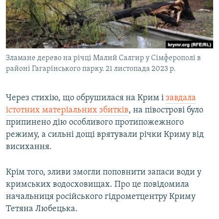
ВІДЕОУРОКИ «ELIFBE»
Русский
СВІДЧЕННЯ ОКУПАЦІЇ
Qırımtatar
УКРАЇНСЬКА ПРОБЛЕМА КРИМУ
Зламане дерево на річці Малий Салгир у Сімферополі в
ДОЛУЧАЙСЯ!
ІНФОГРАФІКА
районі Гагарінського парку. 21 листопада 2023 р.
Через стихію, що обрушилася на Крим і
завдала
Усі сайти RFE/RL
істотних матеріальних збитків
, на півострові було
припинено дію особливого протипожежного
режиму, а сильні дощі врятували річки Криму від
висихання.
Крім того, зливи змогли поповнити запаси води у
кримських водосховищах. Про це повідомила
начальниця російського гідрометцентру Криму
Тетяна Любецька.