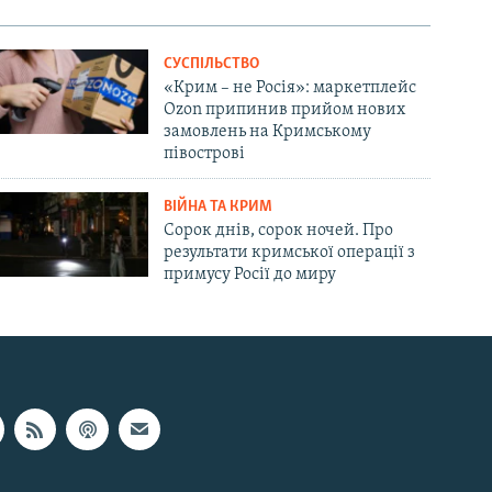
СУСПІЛЬСТВО
«Крим – не Росія»: маркетплейс
Ozon припинив прийом нових
замовлень на Кримському
півострові
ВІЙНА ТА КРИМ
Сорок днів, сорок ночей. Про
результати кримської операції з
примусу Росії до миру