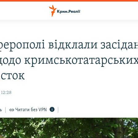
ферополі відклали засіда
щодо кримськотатарськи
істок
 12:28
ь
Читати без VPN