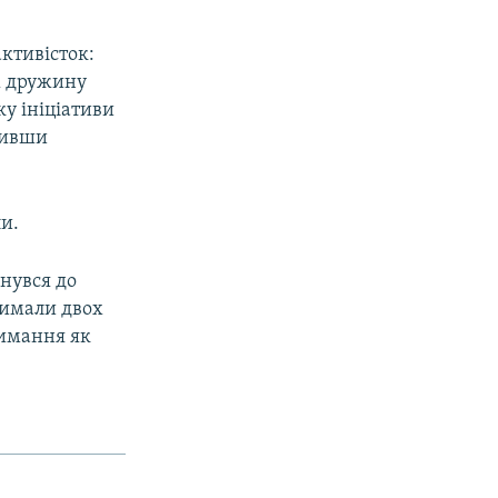
ктивісток:
ж дружину
у ініціативи
ривши
ли.
нувся до
тримали двох
римання як