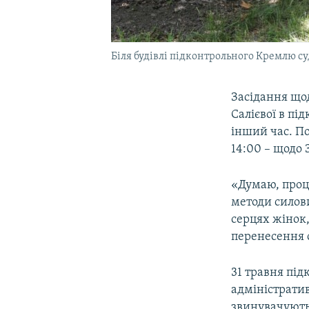
Біля будівлі підконтрольного Кремлю су
Засідання щод
Салієвої в пі
інший час. По
14:00 – щодо З
«Думаю, проц
методи силови
серцях жінок,
перенесення с
31 травня під
адміністратив
звинувачують