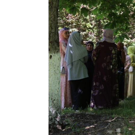
ВІДЕОУРОКИ «ELIFBE»
СВІДЧЕННЯ ОКУПАЦІЇ
УКРАЇНСЬКА ПРОБЛЕМА КРИМУ
ІНФОГРАФІКА