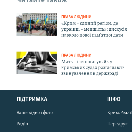
Читайте також
ПРАВА ЛЮДИНИ
«Крим – єдиний регіон, де
українці – меншість»: дискусія
навколо нової пам'ятної дати
ПРАВА ЛЮДИНИ
Мить – і ти шпигун. Як у
кримських судах розглядають
звинувачення в держзраді
Русский
ПІДТРИМКА
ІНФО
Qırımtatar
Ваше відео і фото
Крим.Реалії
ДОЛУЧАЙСЯ!
Радіо
Передрук