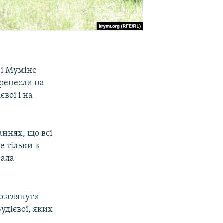
 і Муміне
еренесли на
вої і на
ннях, що всі
е тільки в
вала
розглянути
удієвої, яких