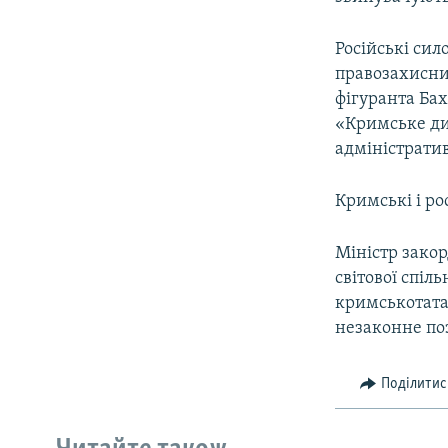
Російські си
правозахисни
фігуранта Бах
«Кримське ди
адміністратив
Кримські і ро
Міністр зако
світової спіл
кримськотата
незаконне по
Поділитис