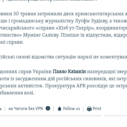
ловики 30 травня затримали двох кримськотатарських а
цю і громадянську журналістку Лутфіє Зудієву, а тако
чисарайського «справи «Хізб ут-Тахрір», координаторк
тинство» Муміне Салієву. Пізніше їх відпустили, відк
ні справи.
сійські силові відомства ситуацію наразі не коментува
рдонних справ України
Павло Клімкін
напередодні звер
ьноти із засудженням дій російських силовиків, які за
рських активісток. Прокуратура АРК розслідує це зат
збавлення волі.
ь
Читати без VPN
Follow us
Print