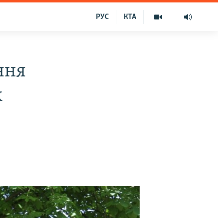
РУС
КТА
ння
х