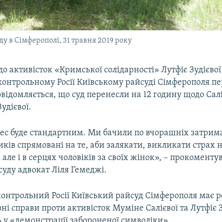
ду в Сімферополі, 31 травня 2019 року
о активісток «Кримської солідарності» Лутфіє Зудієвої
дконтрольному Росії Київському райсуді Сімферополя п
відомляється, що суд перенесли на 12 годину щодо Саліє
удієвої.
ес буде стандартним. Ми бачили по вчорашніх затрима
ків спрямовані на те, аби залякати, викликати страх н
 але і в серцях чоловіків за своїх жінок», – прокоменту
уду адвокат Ліля Гемеджі.
контрольний Росії Київський райсуд Сімферополя має 
ні справи проти активісток Муміне Салієвої та Лутфіє З
 у «демонстрації забороненої символіки».