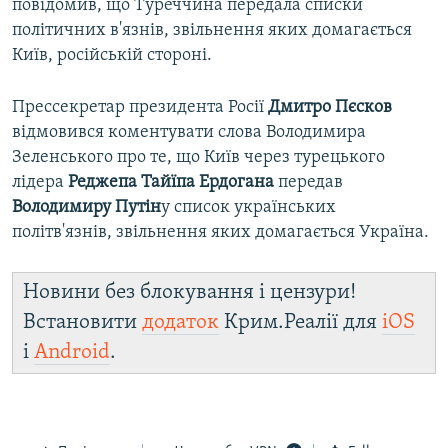
повідомив, що Туреччина передала списки
політичних в'язнів, звільнення яких домагається
Київ, російській стороні.
Прессекретар президента Росії
Дмитро Пєсков
відмовився коментувати слова Володимира
Зеленського про те, що Київ через турецького
лідера
Реджепа Тайїпа Ердогана
передав
Володимиру Путін
у список українських
політв'язнів, звільнення яких домагається Україна.
Новини без блокування і цензури!
Встановити
додаток
Крим.Реалії для
iOS
і
Android
.