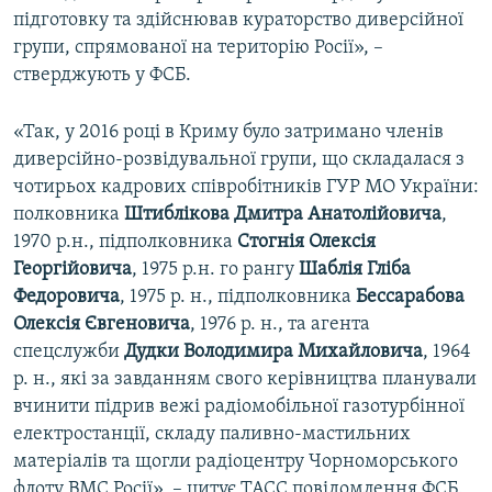
підготовку та здійснював кураторство диверсійної
групи, спрямованої на територію Росії», –
стверджують у ФСБ.
«Так, у 2016 році в Криму було затримано членів
диверсійно-розвідувальної групи, що складалася з
чотирьох кадрових співробітників ГУР МО України:
полковника
Штиблікова Дмитра Анатолійовича
,
1970 р.н., підполковника
Стогнія Олексія
Георгійовича
, 1975 р.н. го рангу
Шаблія Гліба
Федоровича
, 1975 р. н., підполковника
Бессарабова
Олексія Євгеновича
, 1976 р. н., та агента
спецслужби
Дудки Володимира Михайловича
, 1964
р. н., які за завданням свого керівництва планували
вчинити підрив вежі радіомобільної газотурбінної
електростанції, складу паливно-мастильних
матеріалів та щогли радіоцентру Чорноморського
флоту ВМС Росії», – цитує ТАСС повідомлення ФСБ.