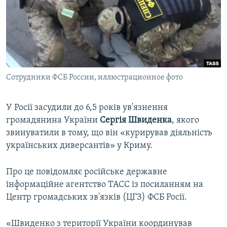
ВІДЕОУРОКИ «ELIFBE»
Русский
СВІДЧЕННЯ ОКУПАЦІЇ
Qırımtatar
УКРАЇНСЬКА ПРОБЛЕМА КРИМУ
ДОЛУЧАЙСЯ!
ІНФОГРАФІКА
Сотрудники ФСБ России, иллюстрационное фото
У Росії засудили до 6,5 років ув'язнення
Усі сайти RFE/RL
громадянина України
Сергія Швиденка
, якого
звинуватили в тому, що він «курирував діяльність
українських диверсантів» у Криму.
Про це повідомляє російське державне
інформаційне агентство ТАСС із посиланням на
Центр громадських зв'язків (ЦГЗ) ФСБ Росії.
«Швиденко з території України координував