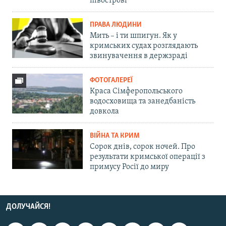
півострові
ПРАВА ЛЮДИНИ
Мить – і ти шпигун. Як у
кримських судах розглядають
звинувачення в держзраді
ФОТОГАЛЕРЕЇ
Краса Сімферопольського
водосховища та занедбаність
довкола
ВІЙНА ТА КРИМ
Сорок днів, сорок ночей. Про
результати кримської операції з
примусу Росії до миру
ДОЛУЧАЙСЯ!