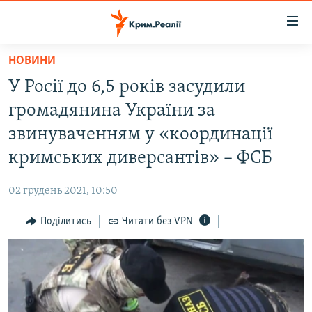
Доступність
посилання
Перейти
НОВИНИ
до
НОВИНИ
У Росії до 6,5 років засудили
основного
ВОДА.КРИМ
матеріалу
громадянина України за
ВІДЕО ТА ФОТО
Перейти
звинуваченням у «координації
до
ПОЛІТИКА
кримських диверсантів» – ФСБ
основної
БЛОГИ
навігації
02 грудень 2021, 10:50
Перейти
ПОГЛЯД
до
Поділитись
Читати без VPN
ІНТЕРВ'Ю
пошуку
ВСЕ ЗА ДЕНЬ
СПЕЦПРОЕКТИ
ЯК ОБІЙТИ БЛОКУВАННЯ
ДЕПОРТАЦІЯ