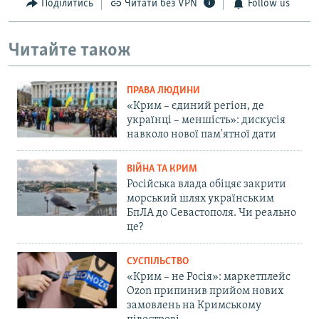
Поділитись
Читати без VPN
Follow us
Читайте також
ПРАВА ЛЮДИНИ
«Крим – єдиний регіон, де
українці – меншість»: дискусія
навколо нової пам'ятної дати
ВІЙНА ТА КРИМ
Російська влада обіцяє закрити
морський шлях українським
БпЛА до Севастополя. Чи реально
це?
СУСПІЛЬСТВО
«Крим – не Росія»: маркетплейс
Ozon припинив прийом нових
замовлень на Кримському