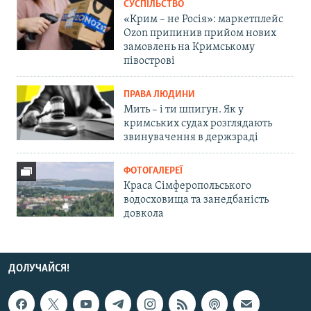
СУСПІЛЬСТВО
«Крим – не Росія»: маркетплейс
Ozon припинив прийом нових
замовлень на Кримському
півострові
ПРАВА ЛЮДИНИ
Мить – і ти шпигун. Як у
кримських судах розглядають
звинувачення в держзраді
ФОТОГАЛЕРЕЇ
Краса Сімферопольського
водосховища та занедбаність
довкола
ДОЛУЧАЙСЯ!