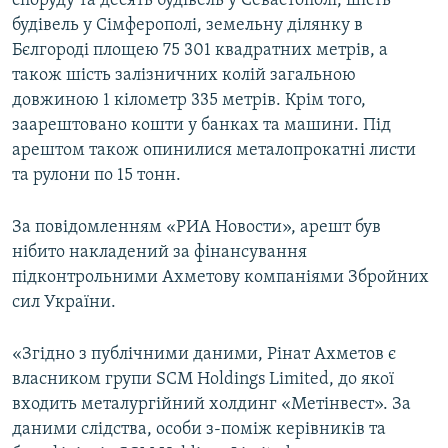
споруду та десять будівель у Севастополі, шість
будівель у Сімферополі, земельну ділянку в
Бєлгороді площею 75 301 квадратних метрів, а
також шість залізничних колій загальною
довжиною 1 кілометр 335 метрів. Крім того,
заарештовано кошти у банках та машини. Під
арештом також опинилися металопрокатні листи
та рулони по 15 тонн.
За повідомленням «РИА Новости», арешт був
нібито накладений за фінансування
підконтрольними Ахметову компаніями Збройних
сил України.
«Згідно з публічними даними, Рінат Ахметов є
власником групи SCM Holdings Limited, до якої
входить металургійний холдинг «Метінвест». За
даними слідства, особи з-поміж керівників та