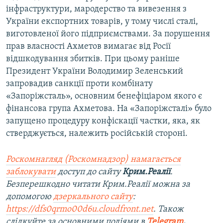
інфраструктури, мародерство та вивезення з
України експортних товарів, у тому числі сталі,
виготовленої його підприємствами. За порушення
прав власності Ахметов вимагає від Росії
відшкодування збитків. При цьому раніше
Президент України Володимир Зеленський
запровадив санкції проти комбінату
«Запоріжсталь», основним бенефіціаром якого є
фінансова група Ахметова. На «Запоріжсталі» було
запущено процедуру конфіскації частки, яка, як
стверджується, належить російській стороні.
Роскомнагляд (Роскомнадзор) намагається
заблокувати
доступ до сайту
Крим.Реалії
.
Безперешкодно читати Крим.Реалії можна за
допомогою
дзеркального сайту
:
https://dfs0qrmo00d6u.cloudfront.net
. Також
слідкуйте за основними подіями в
Telegram
,