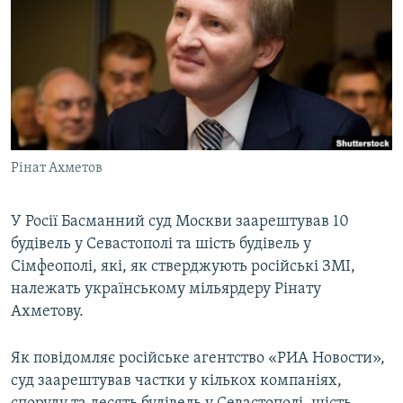
ВІДЕОУРОКИ «ELIFBE»
Русский
СВІДЧЕННЯ ОКУПАЦІЇ
Qırımtatar
УКРАЇНСЬКА ПРОБЛЕМА КРИМУ
ДОЛУЧАЙСЯ!
ІНФОГРАФІКА
Рінат Ахметов
Усі сайти RFE/RL
У Росії Басманний суд Москви заарештував 10
будівель у Севастополі та шість будівель у
Сімфеополі, які, як стверджують російські ЗМІ,
належать українському мільярдеру Рінату
Ахметову.
Як повідомляє російське агентство «РИА Новости»,
суд заарештував частки у кількох компаніях,