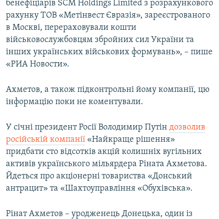
бенефіціарів SCM Holdings Limited з розрахункового
рахунку ТОВ «Метінвест Євразія», зареєстрованого
в Москві, перераховували кошти
військовослужбовцям збройних сил України та
інших українських військових формувань», – пише
«РИА Новости».
Ахметов, а також підконтрольні йому компанії, цю
інформацію поки не коментували.
У січні президент Росії Володимир Путін
дозволив
російській компанії
«Найкраще рішення»
придбати сто відсотків акцій колишніх вугільних
активів українського мільярдера Ріната Ахметова.
Йдеться про акціонерні товариства «Донський
антрацит» та «Шахтоуправління «Обухівська».
Рінат Ахметов – уродженець Донецька, один із