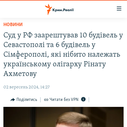
Доступність
посилання
Перейти
НОВИНИ
до
НОВИНИ
Суд у РФ заарештував 10 будівель у
основного
ВОДА.КРИМ
матеріалу
Севастополі та 6 будівель у
ВІДЕО ТА ФОТО
Перейти
Сімферополі, які нібито належать
до
ПОЛІТИКА
українському олігарху Рінату
основної
БЛОГИ
навігації
Ахметову
Перейти
ПОГЛЯД
до
02 вересень 2024, 14:27
ІНТЕРВ'Ю
пошуку
Поділитись
Читати без VPN
ВСЕ ЗА ДЕНЬ
СПЕЦПРОЕКТИ
ЯК ОБІЙТИ БЛОКУВАННЯ
ДЕПОРТАЦІЯ