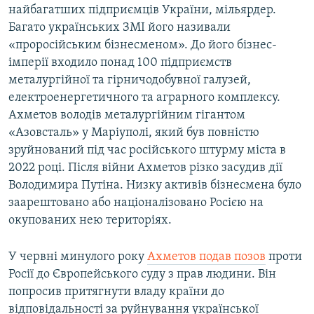
найбагатших підприємців України, мільярдер.
Багато українських ЗМІ його називали
«проросійським бізнесменом». До його бізнес-
імперії входило понад 100 підприємств
металургійної та гірничодобувної галузей,
електроенергетичного та аграрного комплексу.
Ахметов володів металургійним гігантом
«Азовсталь» у Маріуполі, який був повністю
зруйнований під час російського штурму міста в
2022 році. Після війни Ахметов різко засудив дії
Володимира Путіна. Низку активів бізнесмена було
заарештовано або націоналізовано Росією на
окупованих нею територіях.
У червні минулого року
Ахметов подав позов
проти
Росії до Європейського суду з прав людини. Він
попросив притягнути владу країни до
відповідальності за руйнування української