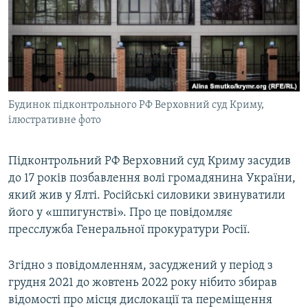
ВІДЕОУРОКИ «ELIFBE»
Русский
СВІДЧЕННЯ ОКУПАЦІЇ
Qırımtatar
УКРАЇНСЬКА ПРОБЛЕМА КРИМУ
ДОЛУЧАЙСЯ!
ІНФОГРАФІКА
Будинок підконтрольного РФ Верховний суд Криму,
ілюстративне фото
Усі сайти RFE/RL
Підконтрольний РФ Верховний суд Криму засудив
до 17 років позбавлення волі громадянина України,
який жив у Ялті. Російські силовики звинуватили
його у «шпигунстві». Про це повідомляє
пресслужба Генеральної прокуратури Росії.
Згідно з повідомленням, засуджений у період з
грудня 2021 до жовтень 2022 року нібито збирав
відомості про місця дислокації та переміщення