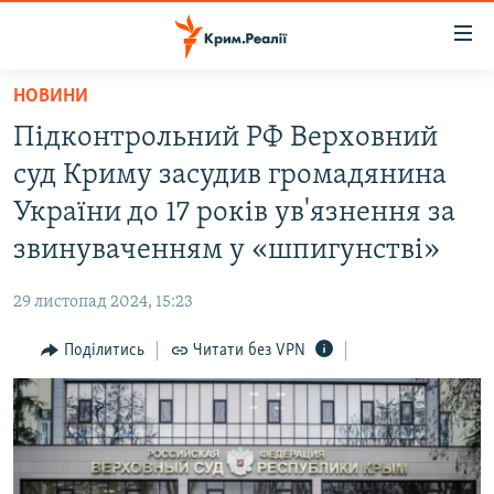
Доступність
посилання
Перейти
НОВИНИ
до
НОВИНИ
Підконтрольний РФ Верховний
основного
ВОДА.КРИМ
матеріалу
суд Криму засудив громадянина
ВІДЕО ТА ФОТО
Перейти
України до 17 років ув'язнення за
до
ПОЛІТИКА
звинуваченням у «шпигунстві»
основної
БЛОГИ
навігації
29 листопад 2024, 15:23
Перейти
ПОГЛЯД
до
Поділитись
Читати без VPN
ІНТЕРВ'Ю
пошуку
ВСЕ ЗА ДЕНЬ
СПЕЦПРОЕКТИ
ЯК ОБІЙТИ БЛОКУВАННЯ
ДЕПОРТАЦІЯ