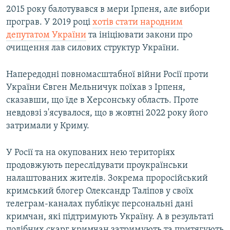
2015 року балотувався в мери Ірпеня, але вибори
програв. У 2019 році
хотів стати народним
депутатом України
та ініціювати закони про
очищення лав силових структур України.
Напередодні повномасштабної війни Росії проти
України Євген Мельничук поїхав з Ірпеня,
сказавши, що їде в Херсонську область. Проте
невдовзі з'ясувалося, що в жовтні 2022 року його
затримали у Криму.
У Росії та на окупованих нею територіях
продовжують переслідувати проукраїнськи
налаштованих жителів. Зокрема проросійський
кримський блогер Олександр Таліпов у своїх
телеграм-каналах публікує персональні дані
кримчан, які підтримують Україну. А в результаті
подібних скарг кримчан затримують та притягують