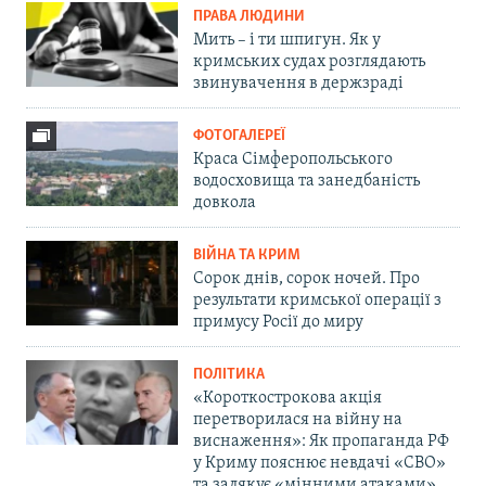
ПРАВА ЛЮДИНИ
Мить – і ти шпигун. Як у
кримських судах розглядають
звинувачення в держзраді
ФОТОГАЛЕРЕЇ
Краса Сімферопольського
водосховища та занедбаність
довкола
ВІЙНА ТА КРИМ
Сорок днів, сорок ночей. Про
результати кримської операції з
примусу Росії до миру
ПОЛІТИКА
«Короткострокова акція
перетворилася на війну на
виснаження»: Як пропаганда РФ
у Криму пояснює невдачі «СВО»
та залякує «мінними атаками»