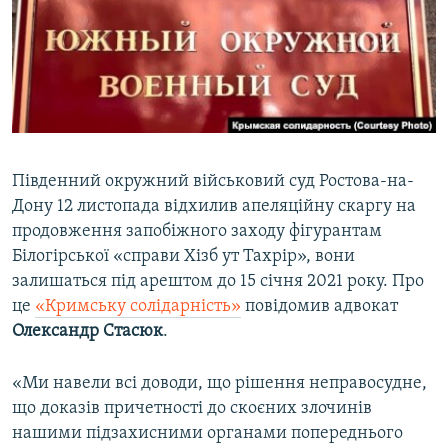
ВІДЕОУРОКИ «ELIFBE»
Русский
СВІДЧЕННЯ ОКУПАЦІЇ
Qırımtatar
УКРАЇНСЬКА ПРОБЛЕМА КРИМУ
ДОЛУЧАЙСЯ!
ІНФОГРАФІКА
Південний окружний військовий суд Ростова-на-
Дону 12 листопада відхилив апеляційну скаргу на
Усі сайти RFE/RL
продовження запобіжного заходу фігурантам
Білогірської «справи Хізб ут Тахрір», вони
залишаться під арештом до 15 січня 2021 року. Про
це
«Кримську солідарність»
повідомив адвокат
Олександр Стасюк
.
«Ми навели всі доводи, що рішення неправосудне,
що доказів причетності до скоєних злочинів
нашими підзахисними органами попереднього