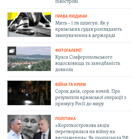
півострові
ПРАВА ЛЮДИНИ
Мить – і ти шпигун. Як у
кримських судах розглядають
звинувачення в держзраді
ФОТОГАЛЕРЕЇ
Краса Сімферопольського
водосховища та занедбаність
довкола
ВІЙНА ТА КРИМ
Сорок днів, сорок ночей. Про
результати кримської операції з
примусу Росії до миру
ПОЛІТИКА
«Короткострокова акція
перетворилася на війну на
виснаження»: Як пропаганда РФ