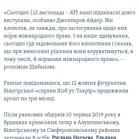
«Сьогодні (
12 листопада – КР
) наші підзахисні довго
виступали, особливо Джеппаров Айдер. Він
клопотав, як завжди, про застосування щодо них
норм міжнародного права. І на наше здивування,
сьогодні суд задовольнив його клопотання і сказав,
що при винесенні рішення вони керуватимуться, в
тому числі, й нормами міжнародного права», –
розповіла Шабанова.
Раніше повідомлялося, що 12 жовтня фігурантам
Білогірської «справи Хізб ут-Тахрір» продовжили
арешт на три місяці.
Після ранкових обшуків 10 червня 2019 року в
будинках кримських татар в Алуштинському,
Білогірському та Сімферопольському районах
затримали 8 осібв:
Руслана Нагаєва, Ельдара