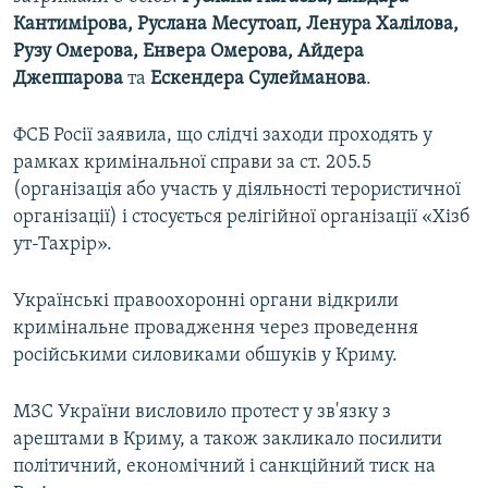
Кантимірова, Руслана Месутоап, Ленура Халілова,
Рузу Омерова, Енвера Омерова, Айдера
Джеппарова
та
Ескендера Сулейманова
.
ФСБ Росії заявила, що слідчі заходи проходять у
рамках кримінальної справи за ст. 205.5
(організація або участь у діяльності терористичної
організації) і стосується релігійної організації «Хізб
ут-Тахрір».
Українські правоохоронні органи відкрили
кримінальне провадження через проведення
російськими силовиками обшуків у Криму.
МЗС України висловило протест у зв'язку з
арештами в Криму, а також закликало посилити
політичний, економічний і санкційний тиск на