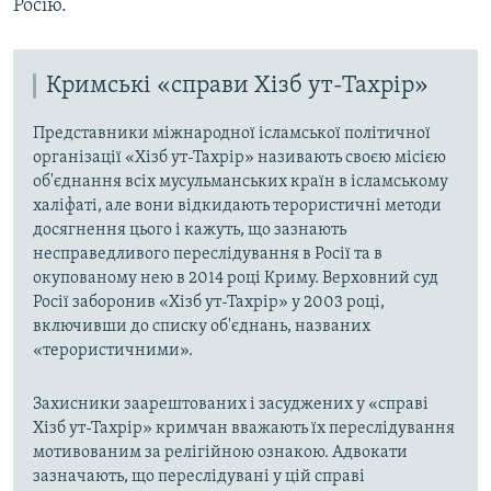
Росію.
Кримські «справи Хізб ут-Тахрір»
Представники міжнародної ісламської політичної
організації «Хізб ут-Тахрір» називають своєю місією
об'єднання всіх мусульманських країн в ісламському
халіфаті, але вони відкидають терористичні методи
досягнення цього і кажуть, що зазнають
несправедливого переслідування в Росії та в
окупованому нею в 2014 році Криму. Верховний суд
Росії заборонив «Хізб ут-Тахрір» у 2003 році,
включивши до списку об'єднань, названих
«терористичними».
Захисники заарештованих і засуджених у «справі
Хізб ут-Тахрір» кримчан вважають їх переслідування
мотивованим за релігійною ознакою. Адвокати
зазначають, що переслідувані у цій справі