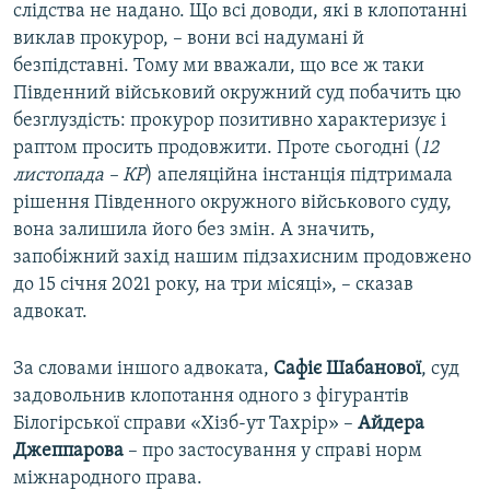
слідства не надано. Що всі доводи, які в клопотанні
виклав прокурор, – вони всі надумані й
безпідставні. Тому ми вважали, що все ж таки
Південний військовий окружний суд побачить цю
безглуздість: прокурор позитивно характеризує і
раптом просить продовжити. Проте сьогодні (
12
листопада – КР
) апеляційна інстанція підтримала
рішення Південного окружного військового суду,
вона залишила його без змін. А значить,
запобіжний захід нашим підзахисним продовжено
до 15 січня 2021 року, на три місяці», – сказав
адвокат.
За словами іншого адвоката,
Сафіє Шабанової
, суд
задовольнив клопотання одного з фігурантів
Білогірської справи «Хізб-ут Тахрір» –
Айдера
Джеппарова
– про застосування у справі норм
міжнародного права.