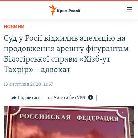
Доступність
посилання
Перейти
НОВИНИ
до
НОВИНИ
Суд у Росії відхилив апеляцію на
основного
ВОДА.КРИМ
матеріалу
продовження арешту фігурантам
ВІДЕО ТА ФОТО
Перейти
Білогірської справи «Хізб-ут
до
ПОЛІТИКА
Тахрір» – адвокат
основної
БЛОГИ
навігації
13 листопад 2020, 11:57
Перейти
ПОГЛЯД
до
Поділитись
Читати без VPN
ІНТЕРВ'Ю
пошуку
ВСЕ ЗА ДЕНЬ
СПЕЦПРОЕКТИ
ЯК ОБІЙТИ БЛОКУВАННЯ
ДЕПОРТАЦІЯ