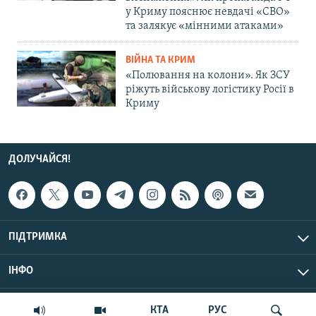
у Криму пояснює невдачі «СВО»
та залякує «мінними атаками»
ВІЙНА ТА КРИМ
«Полювання на колони». Як ЗСУ
ріжуть військову логістику Росії в
Криму
ДОЛУЧАЙСЯ!
ПІДТРИМКА
ІНФО
© Крим.Реалії, 2026 | Усі права застережено.
КТА
РУС