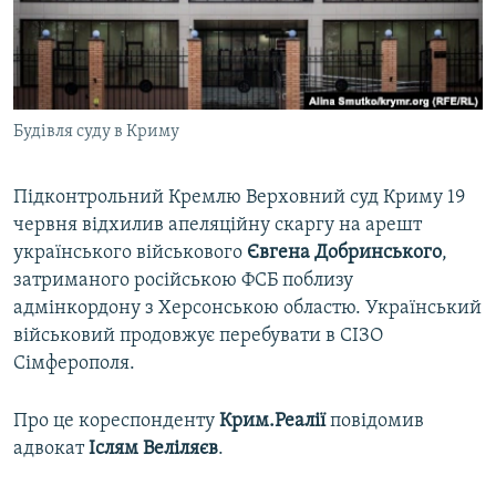
ВІДЕОУРОКИ «ELIFBE»
Русский
СВІДЧЕННЯ ОКУПАЦІЇ
Qırımtatar
УКРАЇНСЬКА ПРОБЛЕМА КРИМУ
Будівля суду в Криму
ДОЛУЧАЙСЯ!
ІНФОГРАФІКА
Підконтрольний Кремлю Верховний суд Криму 19
червня відхилив апеляційну скаргу на арешт
Усі сайти RFE/RL
українського військового
Євгена Добринського
,
затриманого російською ФСБ поблизу
адмінкордону з Херсонською областю. Український
військовий продовжує перебувати в СІЗО
Сімферополя.
Про це кореспонденту
Крим.Реалії
повідомив
адвокат
Іслям Веліляєв
.