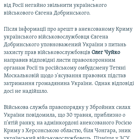
від Росії негайно звільнити українського
військового Євгена Добринського.
Після інформації про арешт в анексованому Криму
українського військовослужбовця Євгена
Добринського уповноважений України з питань
захисту прав військовослужбовців
Олег Чуйко
направив відповідні листи правоохоронним
органам Росії та російському омбудсмену Тетяні
Москальковій щодо з'ясування правових підстав
затримання громадянина України. Однак відповіді
досі не надійшло.
Військова служба правопорядку у Збройних силах
України повідомила, що 30 травня, приблизно о
п'ятій ранку, на адмінкордоні анексованого Росією
Криму з Херсонською областю, біля Чонгара, зник
український військовослужбовець. Пізніше у ЗСУ