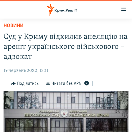
Доступність
посилання
Перейти
НОВИНИ
до
НОВИНИ
Суд у Криму відхилив апеляцію на
основного
ВОДА.КРИМ
матеріалу
арешт українського військового –
ВІДЕО ТА ФОТО
Перейти
адвокат
до
ПОЛІТИКА
основної
19 червень 2020, 13:11
БЛОГИ
навігації
Перейти
Поділитись
Читати без VPN
ПОГЛЯД
до
ІНТЕРВ'Ю
пошуку
ВСЕ ЗА ДЕНЬ
СПЕЦПРОЕКТИ
ЯК ОБІЙТИ БЛОКУВАННЯ
ДЕПОРТАЦІЯ