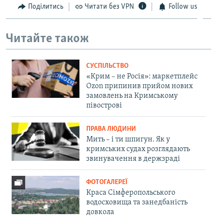
Поділитись
Читати без VPN
Follow us
Читайте також
СУСПІЛЬСТВО
«Крим – не Росія»: маркетплейс
Ozon припинив прийом нових
замовлень на Кримському
півострові
ПРАВА ЛЮДИНИ
Мить – і ти шпигун. Як у
кримських судах розглядають
звинувачення в держзраді
ФОТОГАЛЕРЕЇ
Краса Сімферопольського
водосховища та занедбаність
довкола