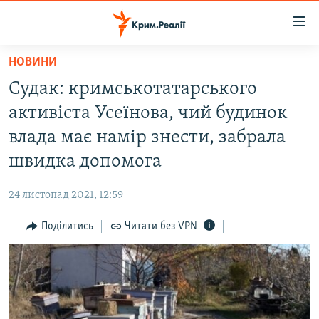
Доступність
посилання
Перейти
НОВИНИ
до
НОВИНИ
Судак: кримськотатарського
основного
ВОДА.КРИМ
матеріалу
активіста Усеїнова, чий будинок
ВІДЕО ТА ФОТО
Перейти
влада має намір знести, забрала
до
ПОЛІТИКА
швидка допомога
основної
БЛОГИ
навігації
24 листопад 2021, 12:59
Перейти
ПОГЛЯД
до
Поділитись
Читати без VPN
ІНТЕРВ'Ю
пошуку
ВСЕ ЗА ДЕНЬ
СПЕЦПРОЕКТИ
ЯК ОБІЙТИ БЛОКУВАННЯ
ДЕПОРТАЦІЯ