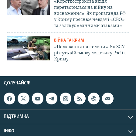
«Короткострокова акція
перетворилася на війну на
виснаження»: Як пропаганда РФ
у Криму пояснює невдачі «СВО»
та залякує «мінними атаками»
ВІЙНА ТА КРИМ
«Полювання на колони». Як ЗСУ
ріжуть військову логістику Росії в
Криму
ДОЛУЧАЙСЯ!
ПІДТРИМКА
ІНФО