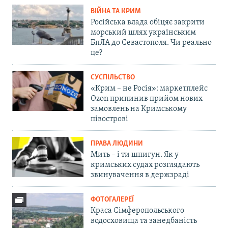
ВІЙНА ТА КРИМ
Російська влада обіцяє закрити
морський шлях українським
БпЛА до Севастополя. Чи реально
це?
СУСПІЛЬСТВО
«Крим – не Росія»: маркетплейс
Ozon припинив прийом нових
замовлень на Кримському
півострові
ПРАВА ЛЮДИНИ
Мить – і ти шпигун. Як у
кримських судах розглядають
звинувачення в держзраді
ФОТОГАЛЕРЕЇ
Краса Сімферопольського
водосховища та занедбаність