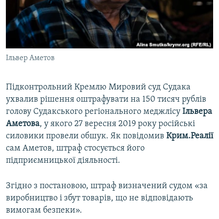
ВІДЕОУРОКИ «ELIFBE»
Русский
СВІДЧЕННЯ ОКУПАЦІЇ
Qırımtatar
УКРАЇНСЬКА ПРОБЛЕМА КРИМУ
Ільвер Аметов
ДОЛУЧАЙСЯ!
ІНФОГРАФІКА
Підконтрольний Кремлю Мировий суд Судака
ухвалив рішення оштрафувати на 150 тисяч рублів
Усі сайти RFE/RL
голову Судакського регіонального меджлісу
Ільвера
Аметова
, у якого 27 вересня 2019 року російські
силовики провели обшук. Як повідомив
Крим.Реалії
сам Аметов, штраф стосується його
підприємницької діяльності.
Згідно з постановою, штраф визначений судом «за
виробництво і збут товарів, що не відповідають
вимогам безпеки».