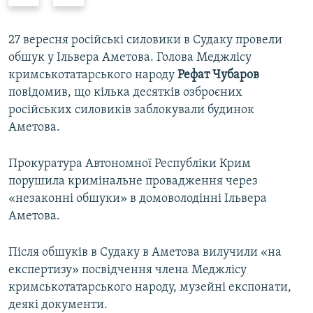
r
e
e
x
v
t
27 вересня російські силовики в Судаку провели
i
s
обшук у Ільвера Аметова. Голова Меджлісу
o
l
кримськотатарського народу
Рефат Чубаров
u
i
повідомив, що кілька десятків озброєних
s
d
російських силовиків заблокували будинок
s
e
Аметова.
l
i
Прокуратура Автономної Республіки Крим
d
порушила кримінальне провадження через
e
«незаконні обшуки» в домоволодінні Ільвера
Аметова.
Після обшуків в Судаку в Аметова вилучили «на
експертизу» посвідчення члена Меджлісу
кримськотатарського народу, музейні експонати,
деякі документи.