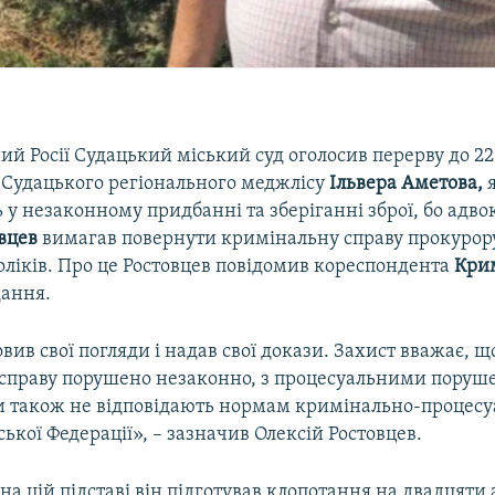
й Росії Судацький міський суд оголосив перерву до 22
и Судацького регіонального меджлісу
Ільвера Аметова,
я
у незаконному придбанні та зберіганні зброї, бо адво
вцев
вимагав повернути кримінальну справу прокурор
оліків. Про це Ростовцев повідомив кореспондента
Крим
дання.
вив свої погляди і надав свої докази. Захист вважає, щ
справу порушено незаконно, з процесуальними поруше
зи також не відповідають нормам кримінально-процесу
ської Федерації», – зазначив Олексій Ростовцев.
 на цій підставі він підготував клопотання на двадцяти