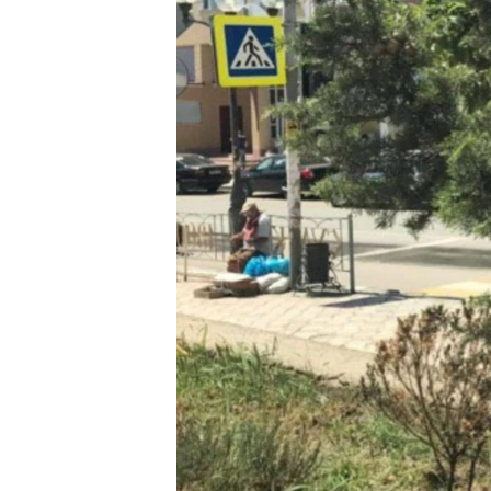
ВІДЕОУРОКИ «ELIFBE»
СВІДЧЕННЯ ОКУПАЦІЇ
УКРАЇНСЬКА ПРОБЛЕМА КРИМУ
ІНФОГРАФІКА