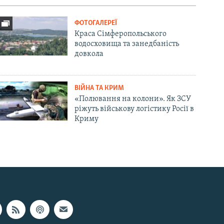
ФОТОГАЛЕРЕЇ
Краса Сімферопольського
водосховища та занедбаність
довкола
ВІЙНА ТА КРИМ
«Полювання на колони». Як ЗСУ
ріжуть військову логістику Росії в
Криму