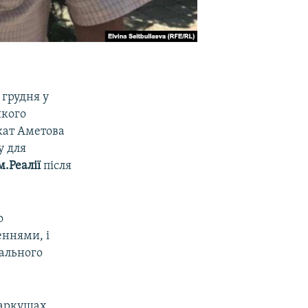
 грудня у
кого
кат Аметова
у для
.Реалії
після
о
ннями, і
ального
 аркушах.