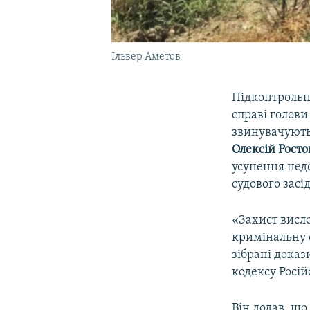
Ільвер Аметов
Підконтрольни
справі голов
звинувачують 
Олексій Росто
усунення нед
судового засі
«Захист висло
кримінальну 
зібрані дока
кодексу Росій
Він додав, що