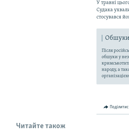
У травні цьо
Судака ухвал
стосувався йо
Обшуки 
Після російс
обшуки у нез
кримськотата
народу, а та
організацією 
Поділитис
Читайте також