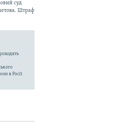
овий суд
метова. Штраф
проходять
ського
ою в Росії