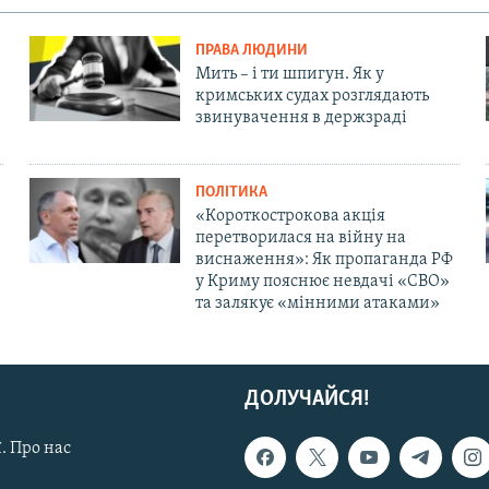
ПРАВА ЛЮДИНИ
Мить – і ти шпигун. Як у
кримських судах розглядають
звинувачення в держзраді
ПОЛІТИКА
«Короткострокова акція
перетворилася на війну на
виснаження»: Як пропаганда РФ
у Криму пояснює невдачі «СВО»
та залякує «мінними атаками»
ДОЛУЧАЙСЯ!
. Про нас