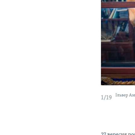
Ільвер Ам
1/19
27 вересня ро