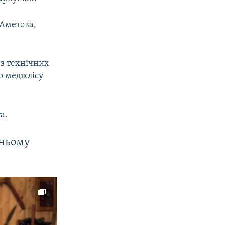
 Аметова,
«з технічних
го меджлісу
а.
шньому