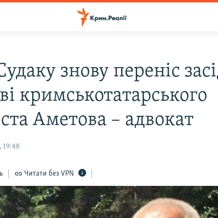
Судаку знову переніс зас
аві кримськотатарського
іста Аметова – адвокат
 19:48
ь
Читати без VPN