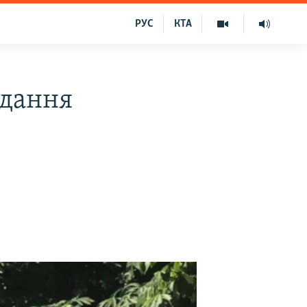
РУС
КТА
ідання