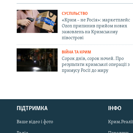
СУСПІЛЬСТВО
«Крим – не Росія»: маркетплейс
Ozon припинив прийом нових
замовлень на Кримському
півострові
ВІЙНА ТА КРИМ
Сорок днів, сорок ночей. Про
результати кримської операції з
примусу Росії до миру
Русский
ПІДТРИМКА
ІНФО
Qırımtatar
Ваше відео і фото
Крим.Реалії
ДОЛУЧАЙСЯ!