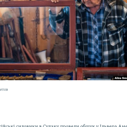
етов
сійські силовики в Судаку провели обшук у Ільвера Аме