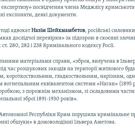
 експертизу» посвідчення члена Меджлісу кримськота
ні експонати, деякі документи.
тоді адвокат
Назім Шейхмамбетов
, російські силовик
ках дослідчої перевірки» за підозрою в скоєнні злочин
ст. 280, 282 і 238 Кримінального кодексу Росії.
итаними матеріалами справи, «зброя, вилучена в Ільве
під час розшукових заходів на території житлового буди
м, короткоствольним, гладкоствольним, нарізним, од
 вогнепальним еквівалентом системи «Наган» (1895 р
робкою, з порожнім механізмом, зі складовими част
непальної зброї 1891-1930 років».
Автономної Республіки Крим порушила кримінальне 
онні обшуки» в домоволодінні Ільвера Аметова.