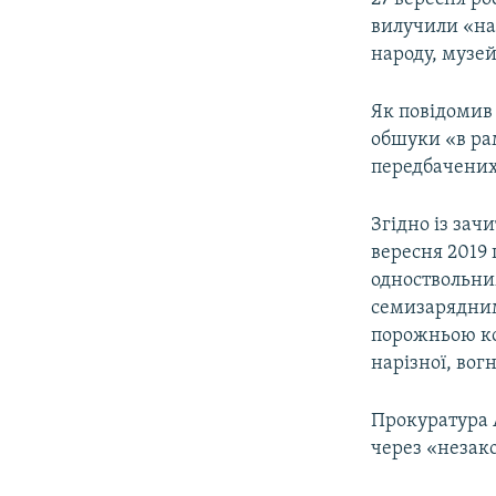
вилучили «на
народу, музей
Як повідомив 
обшуки «в рам
передбачених 
Згідно із зач
вересня 2019 
одноствольни
семизарядним
порожньою ко
нарізної, вог
Прокуратура 
через «незак