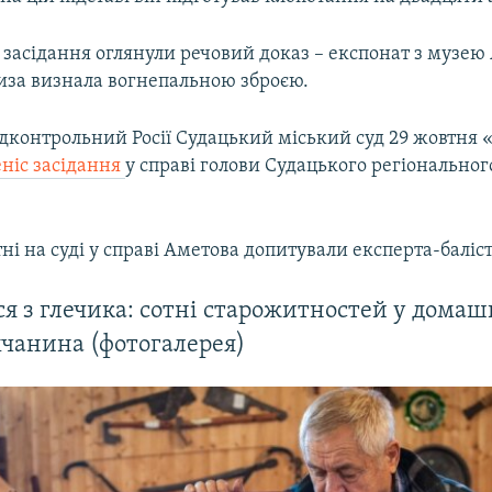
 засідання оглянули речовий доказ – експонат з музею
иза визнала вогнепальною зброєю.
дконтрольний Росії Судацький міський суд 29 жовтня 
ніс засідання
у справі голови Судацького регіонально
ні на суді у справі Аметова допитували експерта-баліст
ся з глечика: сотні старожитностей у дома
чанина (фотогалерея)