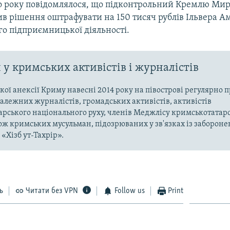
го року повідомлялося, що підконтрольний Кремлю Мир
ив рішення оштрафувати на 150 тисяч рублів Ільвера А
го підприємницької діяльності.
у кримських активістів і журналістів
ької анексії Криму навесні 2014 року на півострові регулярно 
алежних журналістів, громадських активістів, активістів
рського національного руху, членів Меджлісу кримськотатар
кож кримських мусульман, підозрюваних у зв'язках із заборонен
«Хізб ут-Тахрір».
ь
Читати без VPN
Follow us
Print