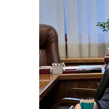
ВІДЕОУРОКИ «ELIFBE»
СВІДЧЕННЯ ОКУПАЦІЇ
УКРАЇНСЬКА ПРОБЛЕМА КРИМУ
ІНФОГРАФІКА