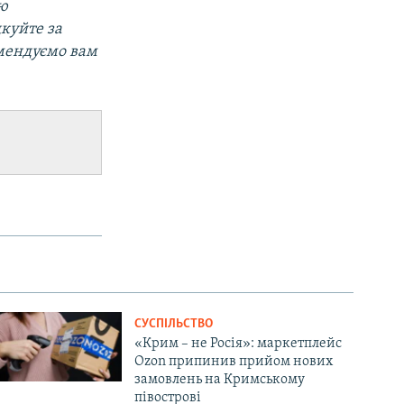
ою
дкуйте за
омендуємо вам
СУСПІЛЬСТВО
«Крим – не Росія»: маркетплейс
Ozon припинив прийом нових
замовлень на Кримському
півострові