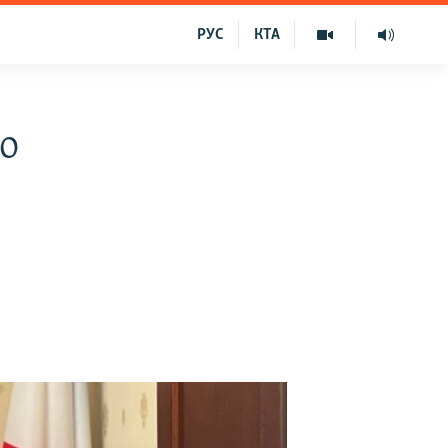
РУС
КТА
о