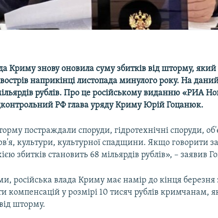
да Криму знову оновила суму збитків від шторму, який
вострів наприкінці листопада минулого року. На дани
 мільярдів рублів. Про це російському виданню «РИА Н
дконтрольний РФ глава уряду Криму Юрій Гоцанюк.
орму постраждали споруди, гідротехнічні споруди, об'є
в'я, культури, культурної спадщини. Якщо говорити з
ією збитків становить 68 мільярдів рублів», – заявив Г
ми, російська влада Криму має намір до кінця березн
и компенсацій у розмірі 10 тисяч рублів кримчанам, я
від шторму.