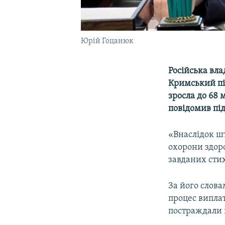
Юрій Гоцанюк
Російська вла
Кримський пі
зросла до 68
повідомив пі
«Внаслідок шт
охорони здоро
завданих стих
За його слова
процес виплат
постраждали 