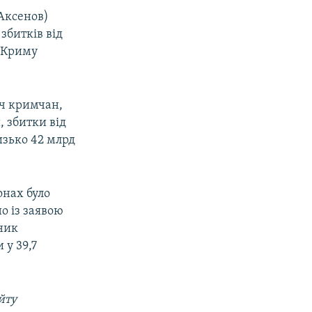
 Аксенов)
збитків від
а Криму
яч кримчан,
, збитки від
изько 42 млрд
онах було
о із заявою
ьник
 у 39,7
йту