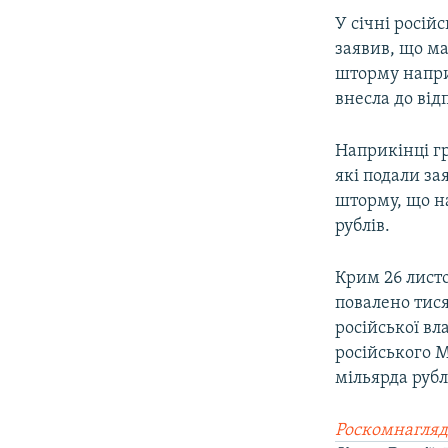
У січні росій
заявив, що м
шторму напри
внесла до від
Наприкінці г
які подали за
шторму, що на
рублів.
Крим 26 листо
повалено тися
російської вл
російського М
мільярда рубл
Роскомнагляд