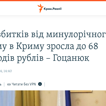
збитків від минулорічног
у в Криму зросла до 68
рдів рублів – Гоцанюк
4, 14:40
ь
Читати без VPN