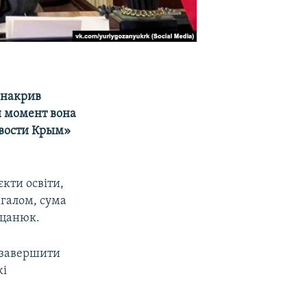
 накрив
й момент вона
овости Крым»
кти освіти,
агалом, сума
оцанюк.
я завершити
кі