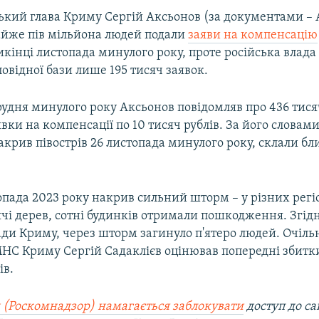
ський глава Криму Сергій Аксьонов (за документами –
айже пів мільйона людей подали
заяви на компенсацію
кінці листопада минулого року, проте російська влад
повідної бази лише 195 тисяч заявок.
рудня минулого року Аксьонов повідомляв про 436 тис
явки на компенсації по 10 тисяч рублів. За його словами
крив півострів 26 листопада минулого року, склали бл
пада 2023 року накрив сильний шторм – у різних регі
чі дерев, сотні будинків отримали пошкодження. Згідн
ади Криму, через шторм загинуло п'ятеро людей. Очіл
НС Криму Сергій Садаклієв оцінював попередні збитки
ів.
 (Роскомнадзор) намагається заблокувати
доступ до са