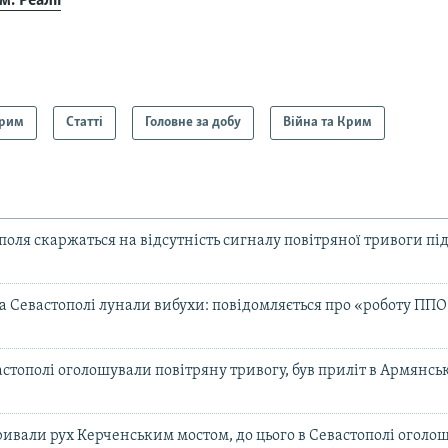
. Реалії
рим
Статті
Головне за добу
Війна та Крим
оля скаржаться на відсутність сигналу повітряної тривоги під
а Севастополі лунали вибухи: повідомляється про «роботу ППО
стополі оголошували повітряну тривогу, був приліт в Армянсь
ивали рух Керченським мостом, до цього в Севастополі оголо