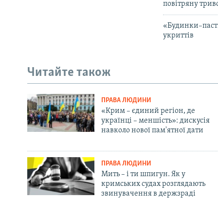
повітряну трив
«Будинки–пастк
укриттів
Читайте також
ПРАВА ЛЮДИНИ
«Крим – єдиний регіон, де
українці – меншість»: дискусія
навколо нової пам'ятної дати
ПРАВА ЛЮДИНИ
Мить – і ти шпигун. Як у
кримських судах розглядають
звинувачення в держзраді