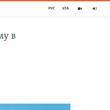
РУС
КТА
му в