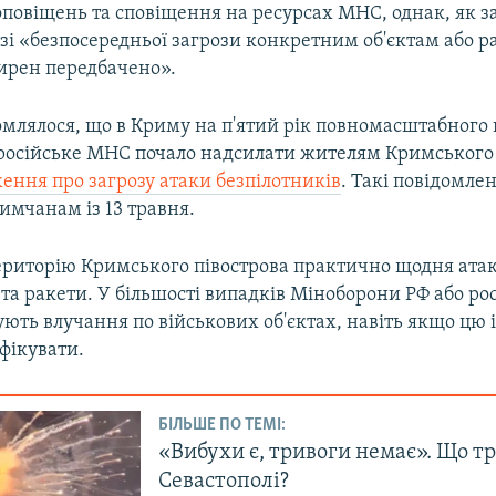
оповіщень та сповіщення на ресурсах МНС, однак, як з
азі «безпосередньої загрози конкретним об'єктам або 
ирен передбачено».
омлялося, що в Криму на п'ятий рік повномасштабного
 російське МНС почало надсилати жителям Кримського 
ення про загрозу атаки безпілотників
. Такі повідомле
имчанам із 13 травня.
територію Кримського півострова практично щодня ата
та ракети. У більшості випадків Міноборони РФ або ро
ують влучання по військових об'єктах, навіть якщо цю
фікувати.
БІЛЬШЕ ПО ТЕМІ:
«Вибухи є, тривоги немає». Що т
Севастополі?