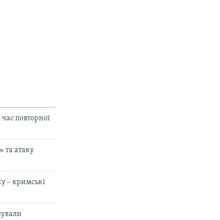
 час повторної
» та атаку
ку – кримські
шували