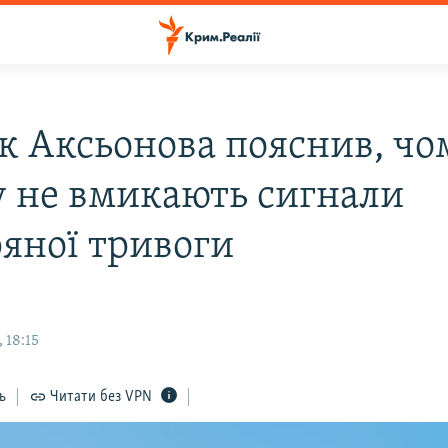
к Аксьонова пояснив, чо
 не вмикають сигнали
ряної тривоги
 18:15
ь
Читати без VPN