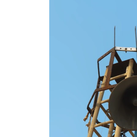
ВІДЕОУРОКИ «ELIFBE»
СВІДЧЕННЯ ОКУПАЦІЇ
УКРАЇНСЬКА ПРОБЛЕМА КРИМУ
ІНФОГРАФІКА