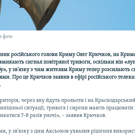
е фото
дник російського голови Криму Олег Крючков, на Кри
 вмикають сигнал повітряної тривоги, оскільки він «лу
у», у зв'язку з чим жителям Криму тепер розсилають см
ми. Про це Крючков заявив в ефірі російського телек
.
риторія, через яку йдуть прольоти і на Краснодарський
нинішньої ситуації, тривога і сирени мають працювати
микатися 7-8 разів уночі», – заявив Крючков.
ми, у зв'язку з цим Аксьонов ухвалив рішення викорис