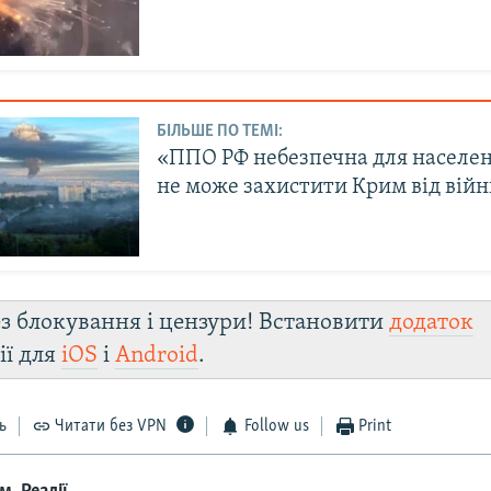
БІЛЬШЕ ПО ТЕМІ:
«ППО РФ небезпечна для населенн
не може захистити Крим від війн
з блокування і цензури! Встановити
додаток
ії для
iOS
і
Android
.
ь
Читати без VPN
Follow us
Print