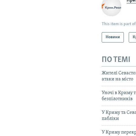
Крим
This item is part of
Новини
К
ПО ТЕМІ
Жителі Севастоп
атаки на місто
Уночі в Криму т
безпілотників
У Криму та Сева
пабліки
У Криму перекр