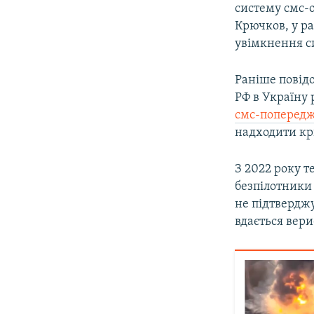
систему смс-
Крючков, у р
увімкнення с
Раніше повід
РФ в Україну
смс-попередж
надходити кр
З 2022 року 
безпілотники 
не підтвердж
вдається вери