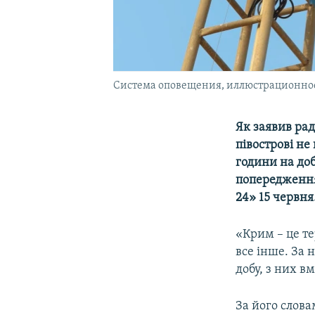
Система оповещения, иллюстрационно
Як заявив ра
півострові не
години на доб
попередження
24» 15 червня
«Крим – це те
все інше. За 
добу, з них в
За його слова