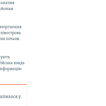
азначив
районам
 вторгнення
півострова
ння почали
кують
сійська влада
 інформацію
рапилося у