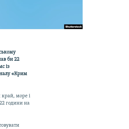
мському
нав би 22
с із
аналу «Крим
 край, море і
 22 години на
товувати