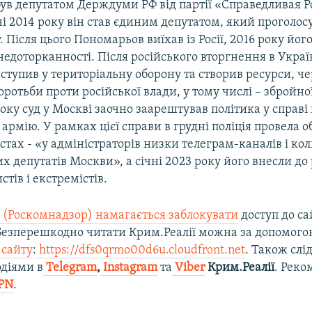
ув депутатом Держдуми РФ від партії «Справедливая Р
ні 2014 року він став єдиним депутатом, який проголос
. Після цього Пономарьов виїхав із Росії, 2016 року йог
недоторканності. Після російського вторгнення в Украї
тупив у територіальну оборону та створив ресурси, че
оротьби проти російської влади, у тому числі – збройно
оку суд у Москві заочно заарештував політика у справ
 армію. У рамках цієї справи в грудні поліція провела 
стах - «у адміністраторів низки телеграм-каналів і ко
 депутатів Москви», а січні 2023 року його внесли до
стів і екстремістів.
 (Роскомнадзор) намагається заблокувати
доступ до са
 Безперешкодно читати Крим.Реалії можна за допомог
 сайту
:
https://dfs0qrmo00d6u.cloudfront.net
. Також слі
діями в
Telegram
,
Instagram
та
Viber
Крим.Реалії
. Рек
PN
.