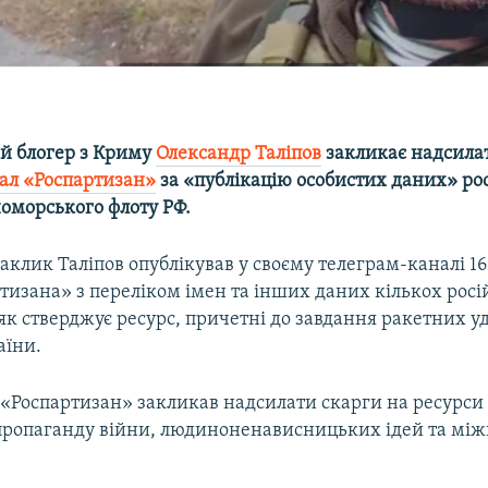
й блогер з Криму
Олександр Таліпов
закликає надсила
ал «Роспартизан»
за «публікацію особистих даних» ро
номорського флоту РФ.
аклик Таліпов опублікував у своєму телеграм-каналі 16
тизана» з переліком імен та інших даних кількох рос
, як стверджує ресурс, причетні до завдання ракетних у
аїни.
, «Роспартизан» закликав надсилати скарги на ресурси
 пропаганду війни, людиноненависницьких ідей та між