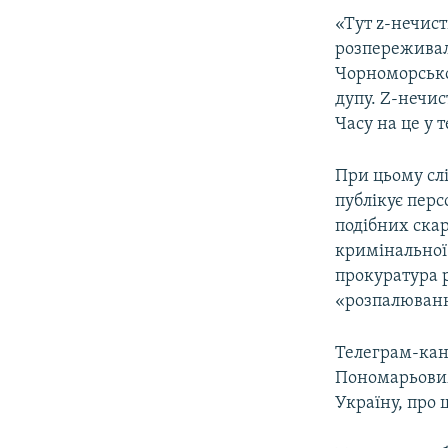
«Тут z-нечист
розпереживал
Чорноморськог
дупу. Z-нечис
Часу на це у 
При цьому слі
публікує перс
подібних ска
кримінальної 
прокуратура 
«розпалюванн
Телеграм-кан
Пономарьовим
Україну, про 