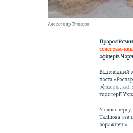
Александр Талипов
Проросійськи
телеграм-кан
офіцерів Чор
Відповідний з
поста «Роспар
офіцерів, які
території Укр
У свою чергу
Таліпова «за
ворожнечі».