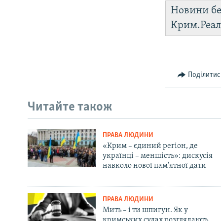
Новини бе
Крим.Реал
Поділитис
Читайте також
ПРАВА ЛЮДИНИ
«Крим – єдиний регіон, де
українці – меншість»: дискусія
навколо нової пам'ятної дати
ПРАВА ЛЮДИНИ
Мить – і ти шпигун. Як у
кримських судах розглядають