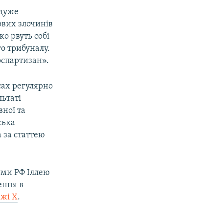
 дуже
ових злочинів
ко рвуть собі
о трибуналу.
Роспартизан».
сах регулярно
льтаті
ної та
ська
 за статтею
уми РФ Іллею
ення в
ежі X
.