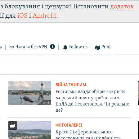
з блокування і цензури! Встановити
додаток
ії для
iOS
і
Android
.
ь
Читати без VPN
Follow us
Print
ВІЙНА ТА КРИМ
Російська влада обіцяє закрити
морський шлях українським
БпЛА до Севастополя. Чи реально
це?
ФОТОГАЛЕРЕЇ
Краса Сімферопольського
водосховища та занедбаність