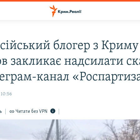
сійський блогер з Криму
ов закликає надсилати с
леграм-канал «Роспартиз
 10:56
ь
Читати без VPN