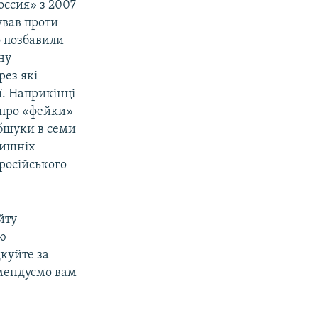
оссия» з 2007
ував проти
о позбавили
ну
рез які
ї. Наприкінці
і про «фейки»
обшуки в семи
лишніх
 російського
йту
ою
дкуйте за
омендуємо вам