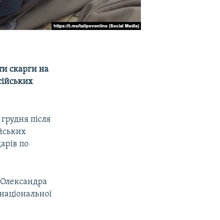
ти скарги на
сійських
 грудня після
ійських
дарів по
 Олександра
національної