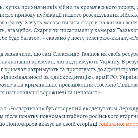
ь, купка прихильників війни та кремлівського терору,
ися з приводу публікації нашого розслідування військ
о флоту. Хочуть масово писати скарги на канал і всіля
ть, вгамуйся. Скарги ти писатимеш у камерах Гаазьког
тебе буде багато», – сказано у посту телеграм-каналу «
д зазначити, що сам Олександр Таліпов на своїх ресур
ональні дані кримчан, які підтримують Україну. В резу
рг кримчан затримують та притягують до адміністратив
відповідальності за «дискредитацію» армії РФ. Україн
розпочала кримінальне провадження стосовно Таліпова
я національної ворожнечі та ненависті».
ал «Роспартизан» був створений ексдепутатом Держд
 після початку повномасштабного російського вторгн
що Пономарьов вказує на своїй сторінці
соціальної мер