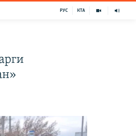
РУС
КТА
карги
ан»