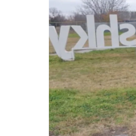
ВІДЕОУРОКИ «ELIFBE»
СВІДЧЕННЯ ОКУПАЦІЇ
УКРАЇНСЬКА ПРОБЛЕМА КРИМУ
ІНФОГРАФІКА