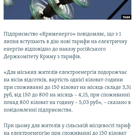
ВІДЕОУРОКИ «ELIFBE»
Русский
СВІДЧЕННЯ ОКУПАЦІЇ
Qırımtatar
УКРАЇНСЬКА ПРОБЛЕМА КРИМУ
Підприємство «Крименерго» повідомляє, що з 1
ДОЛУЧАЙСЯ!
ІНФОГРАФІКА
липня вступають в дію нові тарифи на електричну
енергію відповідно до наказу російського
Держкомітету Криму з тарифів.
Усі сайти RFE/RL
«Для міських жителів електроенергія подорожчає
на вісім відсотків, вартість однієї кіловат-години
при споживанні до 150 кіловат на місяць складе 3,31
руб, від 150 до 800 на місяць – 4,15, при споживанні
понад 800 кіловат на годину – 5,03 руб», – сказано в
повідомленні підприємства.
При цьому для жителів у сільській місцевості тариф
на електроенергію при споживанні до 150 кіловат