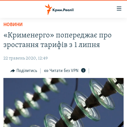
Доступність
посилання
Перейти
НОВИНИ
до
НОВИНИ
«Крименерго» попереджає про
основного
ВОДА.КРИМ
матеріалу
зростання тарифів з 1 липня
ВІДЕО ТА ФОТО
Перейти
до
22 травень 2020, 12:49
ПОЛІТИКА
основної
БЛОГИ
Поділитись
Читати без VPN
навігації
Перейти
ПОГЛЯД
до
ІНТЕРВ'Ю
пошуку
ВСЕ ЗА ДЕНЬ
СПЕЦПРОЕКТИ
ЯК ОБІЙТИ БЛОКУВАННЯ
ДЕПОРТАЦІЯ