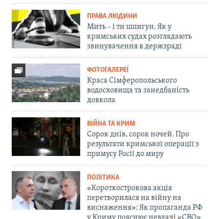
ПРАВА ЛЮДИНИ
Мить – і ти шпигун. Як у
кримських судах розглядають
звинувачення в держзраді
ФОТОГАЛЕРЕЇ
Краса Сімферопольського
водосховища та занедбаність
довкола
ВІЙНА ТА КРИМ
Сорок днів, сорок ночей. Про
результати кримської операції з
примусу Росії до миру
ПОЛІТИКА
«Короткострокова акція
перетворилася на війну на
виснаження»: Як пропаганда РФ
у Криму пояснює невдачі «СВО»