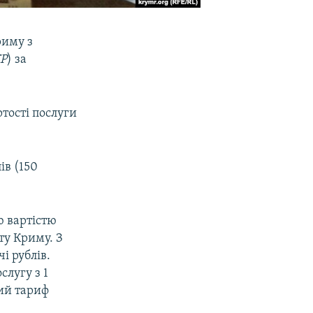
риму з
Р
) за
тості послуги
.
ів (150
ю вартістю
у Криму. З
і рублів.
слугу з 1
вий тариф