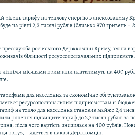
 рівень тарифу на теплову енергію в анексованому К
 буде на рівні 2,3 тисячі рублів (близько 870 гривень –
К
є пресслужба російського Держкомцін Криму, зміна вар
поживачів більшості ресурсопостачальних підприємств
з літніми місяцями кримчани платитимуть на 400 рубл
ше.
 тарифами для населення та економічно обґрунтовано
меться ресурсопостачальним підприємствам із бюджет
тариф на тепло для населення становив майже 2,4 тисяч
или рішення підвищити тариф до 2,7 тисяч рублів за по
ерпня, після чого вартість знизилася на 400 рублів. Но
нця року», – йдеться в наказі Держкомцін.