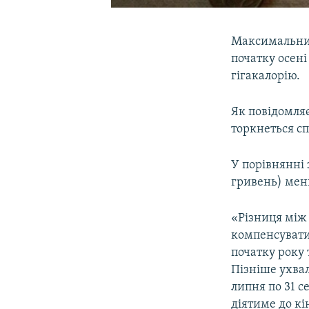
Максимальний
початку осені
гігакалорію.
Як повідомля
торкнеться с
У порівнянні 
гривень) мен
«Різниця між
компенсувати
початку року 
Пізніше ухвал
липня по 31 с
діятиме до кі