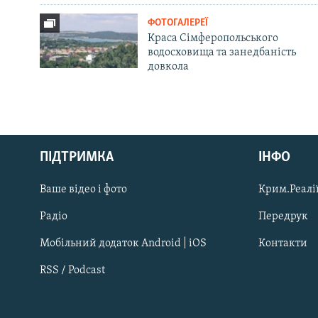
ФОТОГАЛЕРЕЇ
Краса Сімферопольського
водосховища та занедбаність
довкола
Русский
ПІДТРИМКА
ІНФО
Qırımtatar
Ваше відео і фото
Крим.Реалії
ДОЛУЧАЙСЯ!
Радіо
Передрук
Мобільний додаток Android | iOS
Контакти
RSS / Podcast
Усі сайти RFE/RL