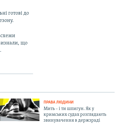
ні готові до
езону.
ї схеми
визнали, що
.
ПРАВА ЛЮДИНИ
Мить – і ти шпигун. Як у
кримських судах розглядають
звинувачення в держзраді