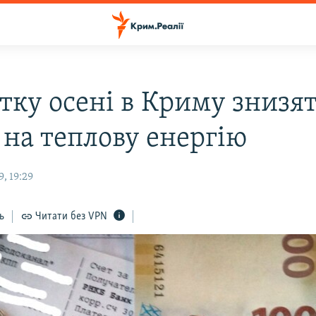
тку осені в Криму знизя
 на теплову енергію
, 19:29
ь
Читати без VPN