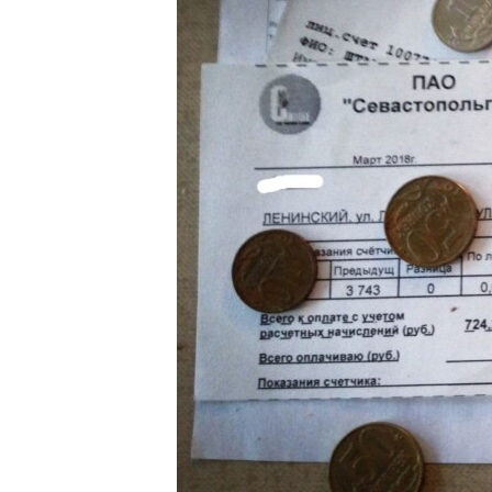
ВІДЕОУРОКИ «ELIFBE»
СВІДЧЕННЯ ОКУПАЦІЇ
УКРАЇНСЬКА ПРОБЛЕМА КРИМУ
ІНФОГРАФІКА