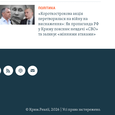
ПОЛІТИКА
«Короткострокова акція
перетворилася на війну на
виснаження»: Як пропаганда РФ
у Криму пояснює невдачі «СВО»
та залякує «мінними атаками»
© Крим.Реалії, 2026 | Усі права застережено.