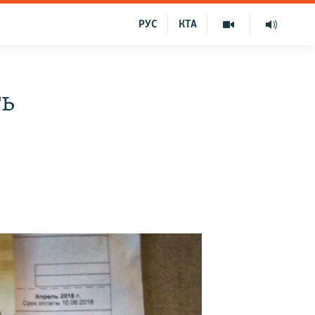
РУС
КТА
ть