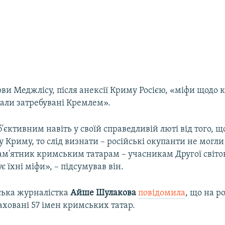
ови Меджлісу, після анексії Криму Росією, «міфи щодо
тали затребувані Кремлем».
'єктивним навіть у своїй справедливій люті від того, щ
 Криму, то слід визнати – російські окупанти не могли
ам'ятник кримським татарам – учасникам Другої світов
є їхні міфи», – підсумував він.
ька журналістка
Айше Шулакова
повідомила
, що на р
ховані 57 імен кримських татар.