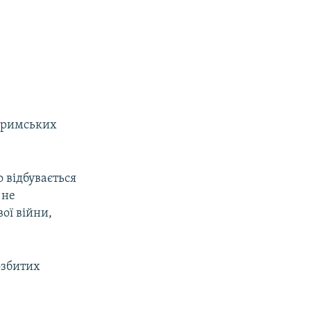
 кримських
о відбувається
 не
ої війни,
озбитих