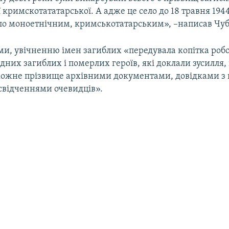
 кримскотататарської. А адже це село до 18 травня 1944
ло моноетнічним, кримськотатарським», –написав Чуб
ми, увічненню імен загиблих «передувала копітка роб
рідних загиблих і померлих героїв, які доклали зусилля,
кожне прізвище архівними документами, довідками з 
 свідченнями очевидців».