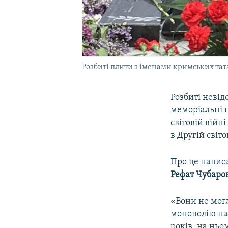
Розбиті плити з іменами кримських тата
Розбиті неві
меморіальні п
світовій війн
в Другій світо
Про це напис
Рефат Чубаро
«Вони не могл
монополію на 
років, на ньо