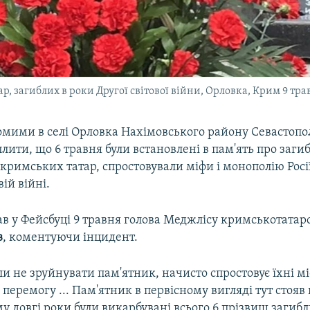
р, загиблих в роки Другої світової війни, Орловка, Крим 9 тра
домими в селі Орловка Нахімовського району Севастопо
лити, що 6 травня були встановлені в пам'ять про заги
і кримських татар, спростовували міфи і монополію Росі
вій війні.
ав у Фейсбуці 9 травня голова Меджлісу кримськотатар
в
, коментуючи інцидент.
и не зруйнувати пам'ятник, начисто спростовує їхні м
перемогу ... Пам'ятник в первісному вигляді тут стояв 
му довгі роки були викарбувані всього 6 прізвищ загибл