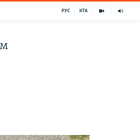
РУС
КТА
им