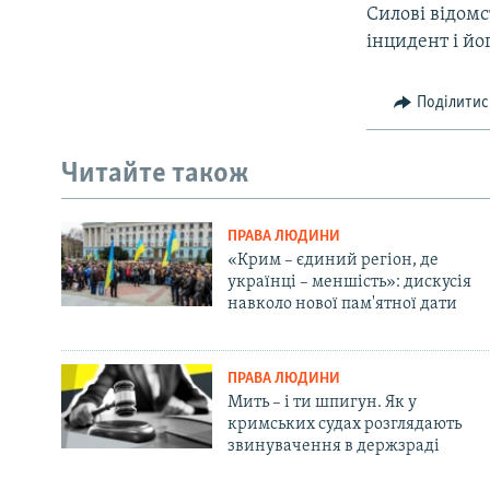
Силові відом
інцидент і йо
Поділитис
Читайте також
ПРАВА ЛЮДИНИ
«Крим – єдиний регіон, де
українці – меншість»: дискусія
навколо нової пам'ятної дати
ПРАВА ЛЮДИНИ
Мить – і ти шпигун. Як у
кримських судах розглядають
звинувачення в держзраді