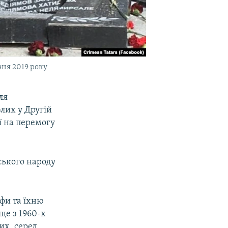
вня 2019 року
ля
блих у Другій
ї на перемогу
ського народу
іфи та їхню
ще з 1960-х
их, серед