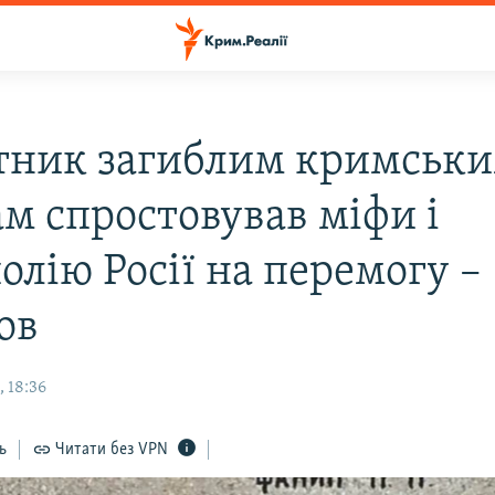
тник загиблим кримськ
ам спростовував міфи і
олію Росії на перемогу –
ов
 18:36
ь
Читати без VPN