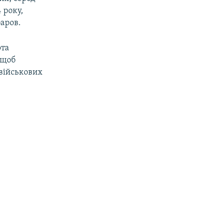
 року,
аров.
ота
 щоб
військових