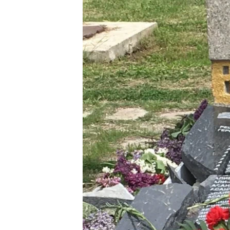
ВІДЕОУРОКИ «ELIFBE»
СВІДЧЕННЯ ОКУПАЦІЇ
УКРАЇНСЬКА ПРОБЛЕМА КРИМУ
ІНФОГРАФІКА