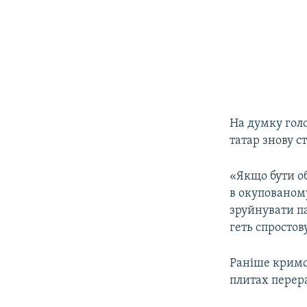
На думку гол
татар знову с
«Якщо бути об
в окупованому
зруйнувати п
геть спростову
Раніше кримс
плитах перера