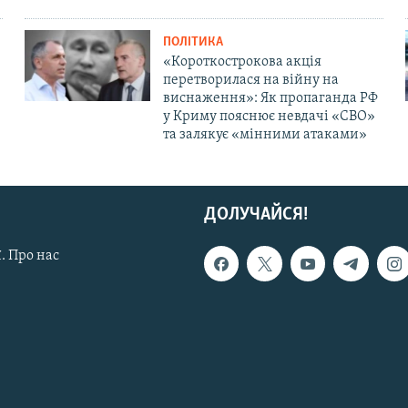
ПОЛІТИКА
«Короткострокова акція
перетворилася на війну на
виснаження»: Як пропаганда РФ
у Криму пояснює невдачі «СВО»
та залякує «мінними атаками»
ДОЛУЧАЙСЯ!
. Про нас