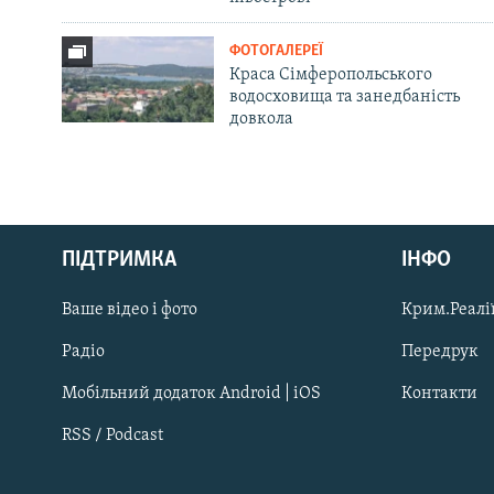
ФОТОГАЛЕРЕЇ
Краса Сімферопольського
водосховища та занедбаність
довкола
Русский
Qırımtatar
ПІДТРИМКА
ІНФО
Ваше відео і фото
Крим.Реалії
ДОЛУЧАЙСЯ!
Радіо
Передрук
Мобільний додаток Android | iOS
Контакти
RSS / Podcast
Усі сайти RFE/RL