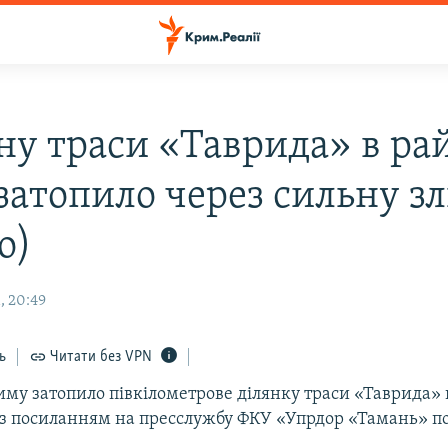
ну траси «Таврида» в ра
 затопило через сильну з
о)
, 20:49
ь
Читати без VPN
иму затопило півкілометровe ділянку траси «Таврида» 
е з посиланням на пресслужбу ФКУ «Упрдор «Тамань» 