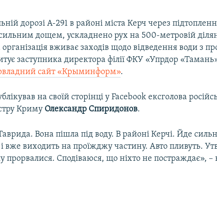
ьній дорозі А-291 в районі міста Керч через підтопленн
сильним дощем, ускладнено рух на 500-метровій ділян
організація вживає заходів щодо відведення води з п
цитує заступника директора філії ФКУ «Упрдор «Тамань
овладний сайт «Крыминформ»
.
публікував на своїй сторінці у Facebook ексголова російс
стру Криму
Олександр Спиридонов
.
Таврида. Вона пішла під воду. В районі Керчі. Йде силь
у і вже виходить на проїжджу частину. Авто пливуть. У
у прорвалися. Сподіваюся, що ніхто не постраждає», – 