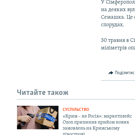
У Сімферопол
на деяких ву
Семашка. Це с
спорудах.
30 травня в С
міліметрів оп
Поділитис
Читайте також
СУСПІЛЬСТВО
«Крим – не Росія»: маркетплейс
Ozon припинив прийом нових
замовлень на Кримському
півострові