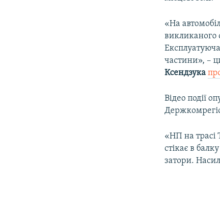
ВІДЕОУРОКИ «ELIFBE»
СВІДЧЕННЯ ОКУПАЦІЇ
«На автомобіл
викликаного 
УКРАЇНСЬКА ПРОБЛЕМА КРИМУ
Експлуатуюча 
ІНФОГРАФІКА
частини», – 
Ксендзука
пр
Відео події о
Держкомрегі
«НП на трасі 
стікає в балк
затори. Насил