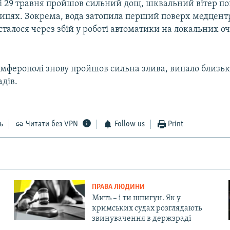
і 29 травня пройшов сильний дощ, шквальний вітер по
лицях. Зокрема, вода затопила перший поверх медцентр
талося через збій у роботі автоматики на локальних о
імферополі знову пройшов сильна злива, випало близьк
адів.
ь
Читати без VPN
Follow us
Print
ПРАВА ЛЮДИНИ
Мить – і ти шпигун. Як у
кримських судах розглядають
звинувачення в держзраді