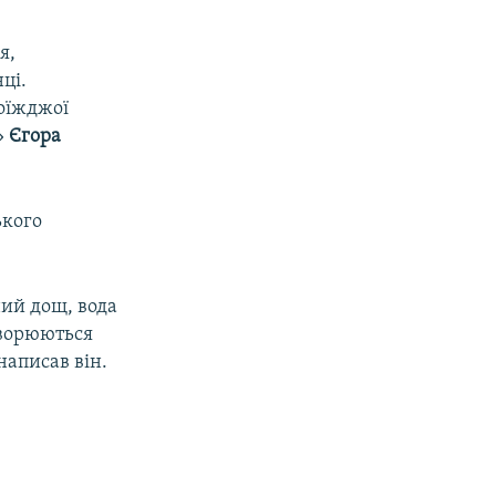
я,
ці.
роїжджої
»
Єгора
ького
ний дощ, вода
творюються
написав він.