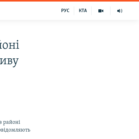
РУС
КТА
йоні
ливу
в районі
повідомляють