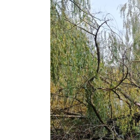
ВІДЕОУРОКИ «ELIFBE»
СВІДЧЕННЯ ОКУПАЦІЇ
УКРАЇНСЬКА ПРОБЛЕМА КРИМУ
ІНФОГРАФІКА