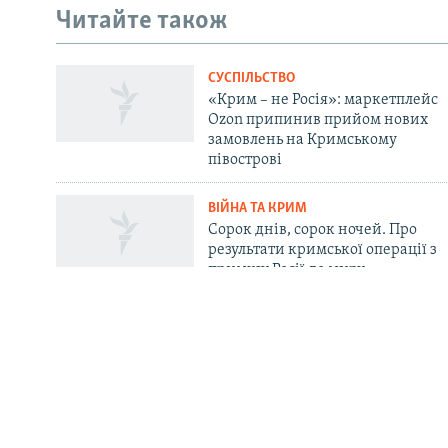
Читайте також
Qırımtatar
СУСПІЛЬСТВО
ДОЛУЧАЙСЯ!
«Крим – не Росія»: маркетплейс
Ozon припинив прийом нових
замовлень на Кримському
півострові
ВІЙНА ТА КРИМ
Усі сайти RFE/RL
Сорок днів, сорок ночей. Про
результати кримської операції з
примусу Росії до миру
ПІДТРИМКА
ІНФО
Ваше відео і фото
Крим.Реалії