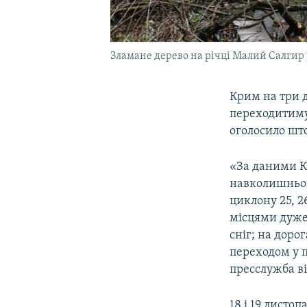
Зламане дерево на річці Малий Салгир у
Крим на три д
переходитиму
оголосило шт
«За даними К
навколишньог
циклону 25, 2
місцями дуже 
сніг; на доро
переходом у п
пресслужба в
18 і 19 листо