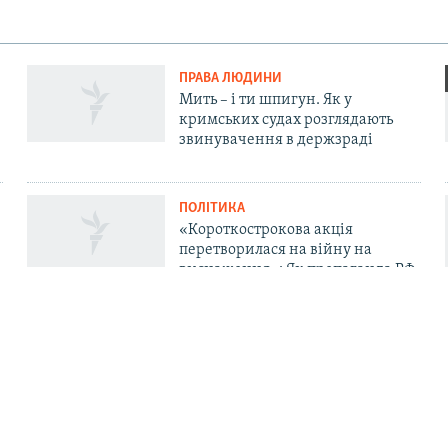
ПРАВА ЛЮДИНИ
Мить – і ти шпигун. Як у
кримських судах розглядають
звинувачення в держзраді
ПОЛІТИКА
«Короткострокова акція
перетворилася на війну на
виснаження»: Як пропаганда РФ
у Криму пояснює невдачі «СВО»
та залякує «мінними атаками»
ДОЛУЧАЙСЯ!
. Про нас