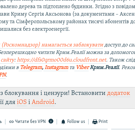
валено дерева та підтоплено будинки. Згідно з повід
лави Криму Сергія Аксьонова (за документами – Аксено
му та Сімферопольському районах тисячі абонентів до
ишалися без електроенергії.
 (Роскомнадзор) намагається заблокувати
доступ до са
 Безперешкодно читати Крим.Реалії можна за допомог
 сайту
:
https://dfs0qrmo00d6u.cloudfront.net
. Також слі
діями в
Telegram
,
Instagram
та
Viber
Крим.Реалії
. Рек
PN
.
з блокування і цензури! Встановити
додаток
ії для
iOS
і
Android
.
ь
Читати без VPN
Follow us
Print