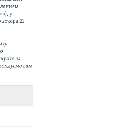
омленням
в), у
 вечора 21
йту
ою
дкуйте за
омендуємо вам