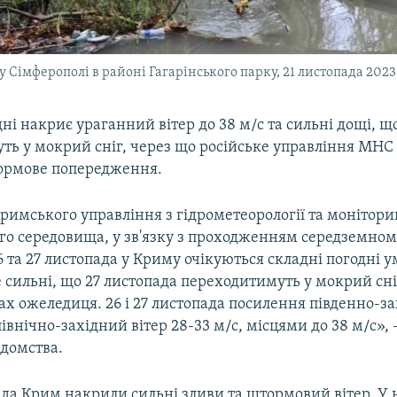
 Сімферополі в районі Гагарінського парку, 21 листопада 2023 
ні накриє ураганний вітер до 38 м/с та сильні дощі, щ
ть у мокрий сніг, через що російське управління МНС
ормове попередження.
римського управління з гідрометеорології та монітори
о середовища, у зв'язку з проходженням середземном
6 та 27 листопада у Криму очікуються складні погодні у
сильні, що 27 листопада переходитимуть у мокрий сніг
гах ожеледиця. 26 і 27 листопада посилення південно-за
івнічно-західний вітер 28-33 м/с, місцями до 38 м/с», 
ідомства.
пада Крим накрили сильні зливи та штормовий вітер. У 