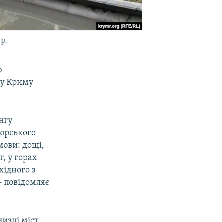
р.
о
 у Криму
нгу
орського
мови: дощі,
, у горах
хідного з
– повідомляє
низці міст