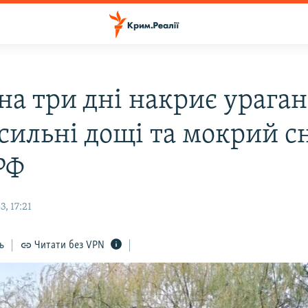
на три дні накриє урага
 сильні дощі та мокрий сн
РФ
, 17:21
ь
Читати без VPN