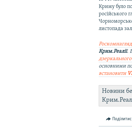
Криму було по
російського г
Чорноморсько
листопада зал
Роскомнагляд
Крим.Реалії
.
дзеркального
основними по
встановити
V
Новини бе
Крим.Реал
Поділитис
Русский