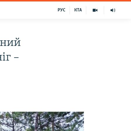
РУС
КТА
нний
іг –