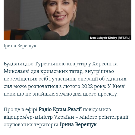
ВІДЕОУРОКИ «ELIFBE»
Русский
СВІДЧЕННЯ ОКУПАЦІЇ
Qırımtatar
УКРАЇНСЬКА ПРОБЛЕМА КРИМУ
ДОЛУЧАЙСЯ!
ІНФОГРАФІКА
Ірина Верещук
Будівництво Туреччиною квартир у Херсоні та
Усі сайти RFE/RL
Миколаєві для кримських татар, внутрішньо
переміщених осіб і учасників операції об'єднаних
сил може розпочатися з лютого 2022 року. У Києві
поки що не знайшли землю для цього проєкту.
Про це в ефірі
Радіо Крим.Реалії
повідомила
віцепрем'єр-міністр України – міністр реінтеграції
окупованих територій
Ірина Верещук
.