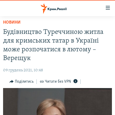
Доступність
посилання
Перейти
НОВИНИ
до
НОВИНИ
Будівництво Туреччиною житла
основного
ВОДА.КРИМ
матеріалу
для кримських татар в Україні
ВІДЕО ТА ФОТО
Перейти
може розпочатися в лютому –
до
ПОЛІТИКА
Верещук
основної
БЛОГИ
навігації
09 грудень 2021, 10:48
Перейти
ПОГЛЯД
до
Поділитись
Читати без VPN
ІНТЕРВ'Ю
пошуку
ВСЕ ЗА ДЕНЬ
СПЕЦПРОЕКТИ
ЯК ОБІЙТИ БЛОКУВАННЯ
ДЕПОРТАЦІЯ