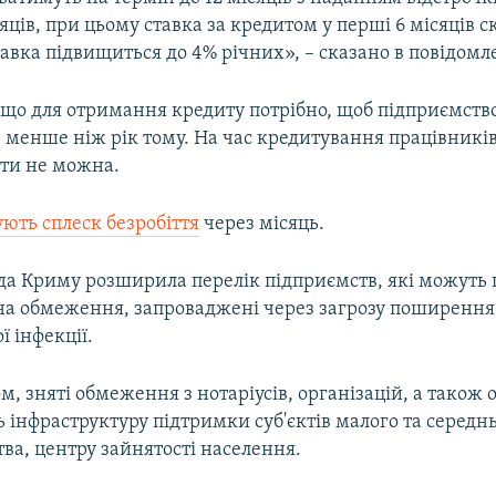
сяців, при цьому ставка за кредитом у перші 6 місяців с
тавка підвищиться до 4% річних», – сказано в повідомл
 що для отримання кредиту потрібно, щоб підприємство
 менше ніж рік тому. На час кредитування працівників
ати не можна.
ують сплеск безробіття
через місяць.
ада Криму розширила перелік підприємств, які можуть
а обмеження, запроваджені через загрозу поширення
ї інфекції.
ом, зняті обмеження з нотаріусів, організацій, а також 
інфраструктуру підтримки суб'єктів малого та середн
ва, центру зайнятості населення.