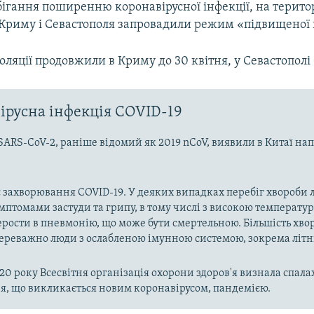
ігання поширенню коронавірусної інфекції, на територ
Криму і Севастополя запровадили режим «підвищеної г
ляції продовжили в Криму до 30 квітня, у Севастополі –
ірусна інфекція COVID-19
SARS-CoV-2, раніше відомий як 2019 nCoV, виявили в Китаї на
 захворювання COVID-19. У деяких випадках перебіг хвороби л
имптомами застуди та грипу, в тому числі з високою температу
рости в пневмонію, що може бути смертельною. Більшість хво
реважно люди з ослабленою імунною системою, зокрема літн
020 року Всесвітня організація охорони здоров'я визнала спала
, що викликається новим коронавірусом, пандемією.