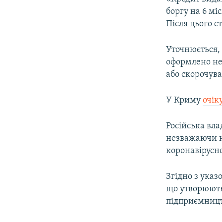
ВІДЕОУРОКИ «ELIFBE»
боргу на 6 мі
СВІДЧЕННЯ ОКУПАЦІЇ
Після цього с
УКРАЇНСЬКА ПРОБЛЕМА КРИМУ
Уточнюється,
ІНФОГРАФІКА
оформлено не
або скорочув
У Криму
очік
Російська вл
незважаючи н
коронавірусно
Згідно з указ
що утворюють 
підприємницт