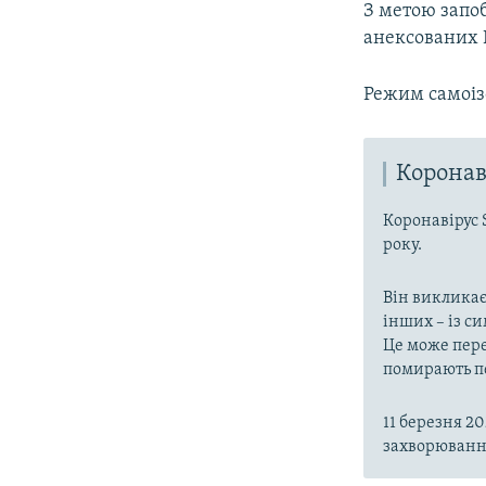
З метою запоб
анексованих 
Режим самоізо
Коронав
Коронавірус 
року.
Він викликає
інших – із с
Це може пере
помирають пе
11 березня 2
захворювання