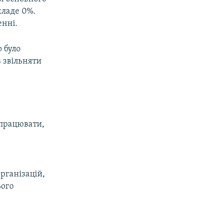
кладе 0%.
енні.
 було
 звільняти
 працювати,
організацій,
ього