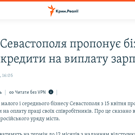
 Севастополя пропонує бі
 кредити на виплату зар
, 16:05
ь
Читати без VPN
алого і середнього бізнесу Севастополя з 15 квітня п
 на оплату праці своїх співробітників. Про це сказано 
російського уряду міста.
атимуть на термін до 12 місяців з наданням відстроч