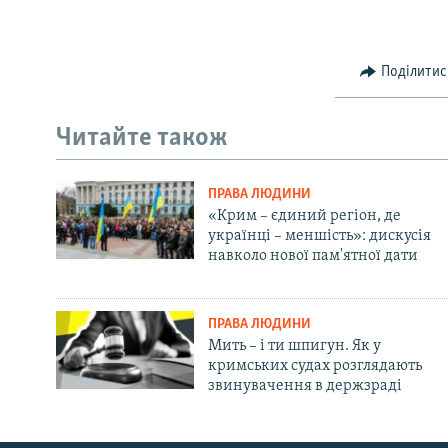
Поділитис
Читайте також
ПРАВА ЛЮДИНИ
«Крим – єдиний регіон, де
українці – меншість»: дискусія
навколо нової пам'ятної дати
ПРАВА ЛЮДИНИ
Мить – і ти шпигун. Як у
кримських судах розглядають
звинувачення в держзраді
Русский