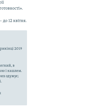
ії
отовності».
 до 12 квітня.
прикінці 2019
егкий, в
рою і кашлем.
рих одужує;
і.
х