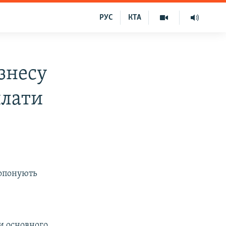
РУС
КТА
знесу
плати
ропонують
в
ки основного