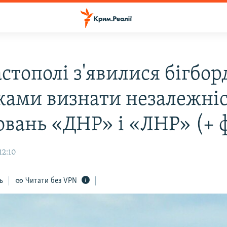
стополі з'явилися бігбор
ками визнати незалежні
овань «ДНР» і «ЛНР» (+ 
12:10
ь
Читати без VPN