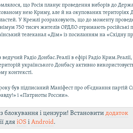
омлялося, що Росія планує проведення виборів до Держ
сованому нею Криму, але й на окупованих територіях 
бластей. У Кремлі розраховують, що до моменту прове
інімум 750 тисяч жителів ОРДЛО отримають російські 
аїнський телеканал «Дім» із посиланням на «Східну п
 ведучий Радіо Донбас.Реалії в ефірі Радіо Крим.Реалії,
риторій українського Донбасу активно використовуєтьс
му контексті.
 року був підписаний Маніфест про об'єднання партій 
равду!» і «Патриоты России».
з блокування і цензури! Встановити
додаток
ії для
iOS
і
Android
.