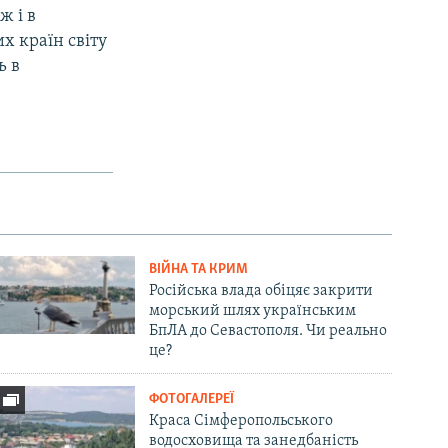
ж і в
х країн світу
ь в
ВІЙНА ТА КРИМ
Російська влада обіцяє закрити
морський шлях українським
БпЛА до Севастополя. Чи реально
це?
ФОТОГАЛЕРЕЇ
Краса Сімферопольського
водосховища та занедбаність