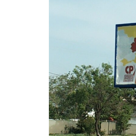
ВІДЕОУРОКИ «ELIFBE»
СВІДЧЕННЯ ОКУПАЦІЇ
УКРАЇНСЬКА ПРОБЛЕМА КРИМУ
ІНФОГРАФІКА