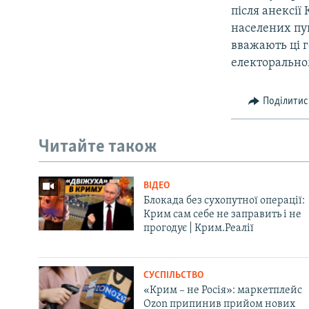
після анексії
населених пун
вважають ці г
електоральном
Поділитис
Читайте також
ВІДЕО
Блокада без сухопутної операції:
Крим сам себе не заправить і не
прогодує | Крим.Реалії
СУСПІЛЬСТВО
«Крим – не Росія»: маркетплейс
Ozon припинив прийом нових