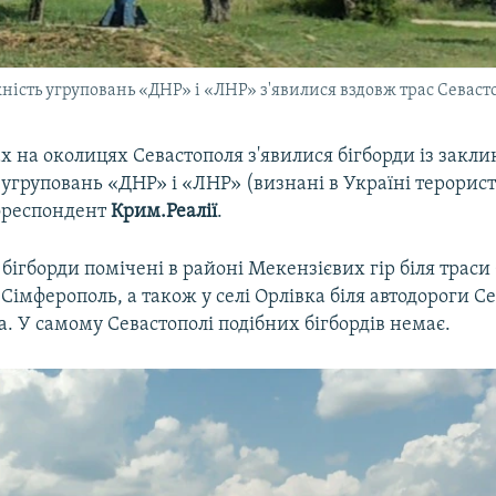
ність угруповань «ДНР» і «ЛНР» з'явилися вздовж трас Севасто
х на околицях Севастополя з'явилися бігборди із закл
 угруповань «ДНР» і «ЛНР» (визнані в Україні терорис
ореспондент
Крим.Реалії
.
 бігборди помічені в районі Мекензієвих гір біля траси
Сімферополь, а також у селі Орлівка біля автодороги С
а. У самому Севастополі подібних бігбордів немає.