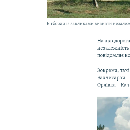
Бігборди із закликами визнати незалеж
На автодорога
незалежність
повідомляє к
Зокрема, такі
Бахчисарай – 
Орлівка – Кач