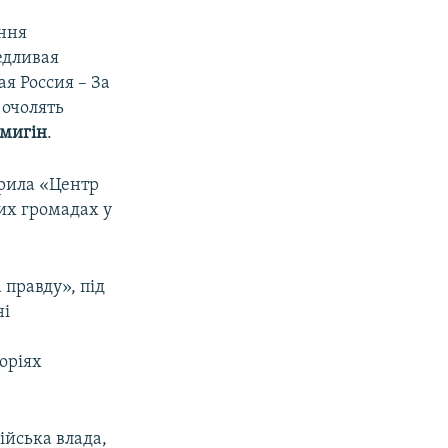
ання
едливая
ая Россия – За
 очолять
емигін
.
крила «Центр
их громадах у
 правду», під
ні
,
торіях
ійська влада,