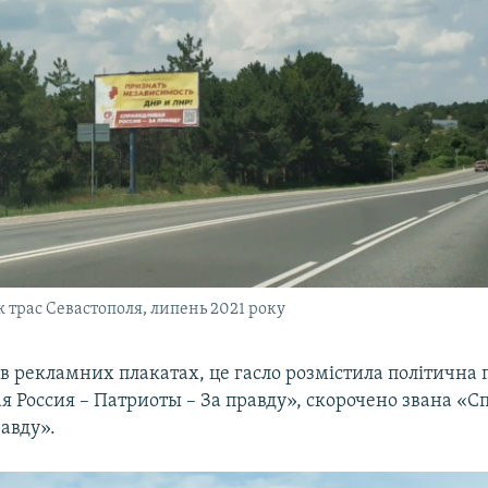
 трас Севастополя, липень 2021 року
в рекламних плакатах, це гасло розмістила політична 
я Россия – Патриоты – За правду», скорочено звана «С
равду».