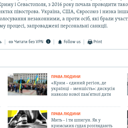
 Криму і Севастополя, з 2016 року почала проводити тако
ктах півострова. Україна, США, Євросоюз і низка інши
олосування незаконними, а проти осіб, які брали участ
у процесі, запроваджені персональні санкції.
ь
Читати без VPN
Follow us
Print
ПРАВА ЛЮДИНИ
«Крим – єдиний регіон, де
українці – меншість»: дискусія
навколо нової пам'ятної дати
ПРАВА ЛЮДИНИ
Мить – і ти шпигун. Як у
кримських судах розглядають