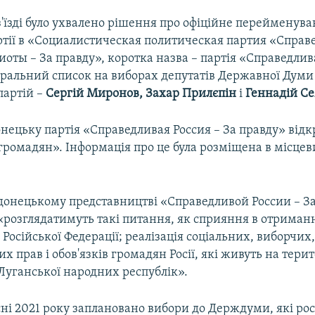
з'їзді було ухвалено рішення про офіційне перейменув
артії в «Социалистическая политическая партия «Справ
иоты – За правду», коротка назва – партія «Справедлив
еральний список на виборах депутатів Державної Думи
партій –
Сергій Миронов, Захар Прилєпін
і
Геннадій С
онецьку партія «Справедливая Россия – За правду» від
громадян». Інформація про це була розміщена в місцев
донецькому представництві «Справедливой России – За
«розглядатимуть такі питання, як сприяння в отриман
Російської Федерації; реалізація соціальних, виборчих
х прав і обов'язків громадян Росії, які живуть на тери
Луганської народних республік».
есні 2021 року заплановано вибори до Держдуми, які рос