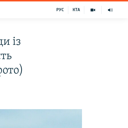
РУС
КТА
ди із
сть
фото)