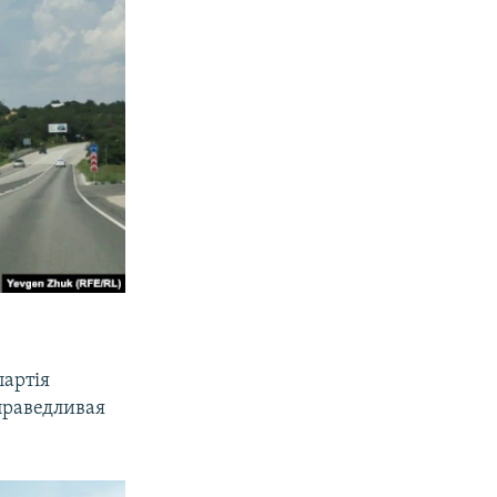
партія
праведливая