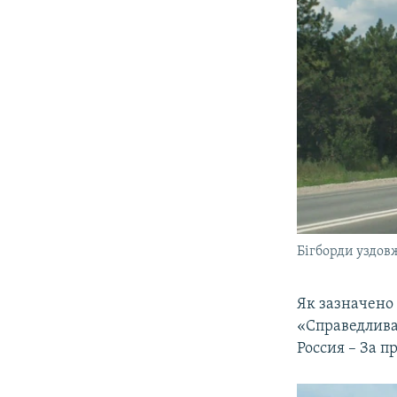
Бігборди уздовж
Як зазначено 
«Справедлива
Росcия – За п