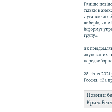
Раніше повід
тільки в анек
Луганської о
виборів, як м
інформує укр
групу».
Як повідомляв
окупованих те
передвиборно
28 січня 2021
Россия, «За п
Новини бе
Крим.Реал