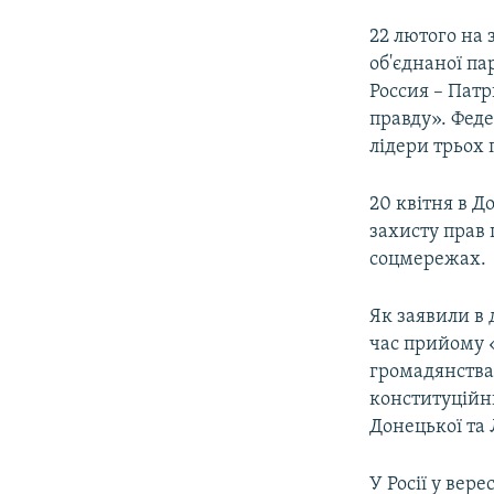
22 лютого на 
об'єднаної п
Россия – Патр
правду». Фед
лідери трьох 
20 квітня в Д
захисту прав 
соцмережах.
Як заявили в 
час прийому 
громадянства 
конституційни
Донецької та 
У Росії у вер