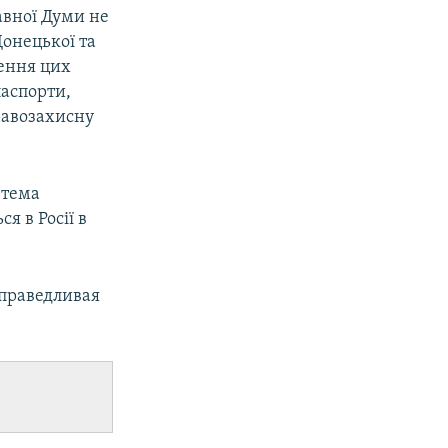
авної Думи не
Донецької та
дення цих
паспорти,
равозахисну
 тема
я в Росії в
Справедливая