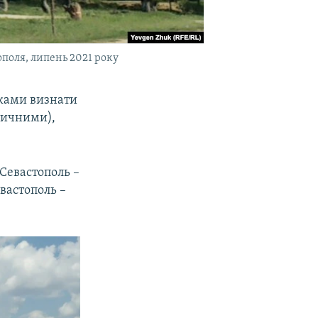
поля, липень 2021 року
иками визнати
тичними),
 Севастополь –
евастополь –