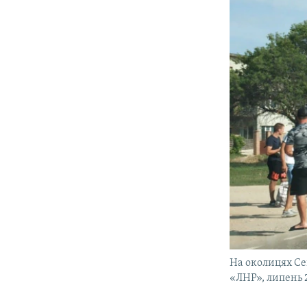
На околицях Се
«ЛНР», липень 