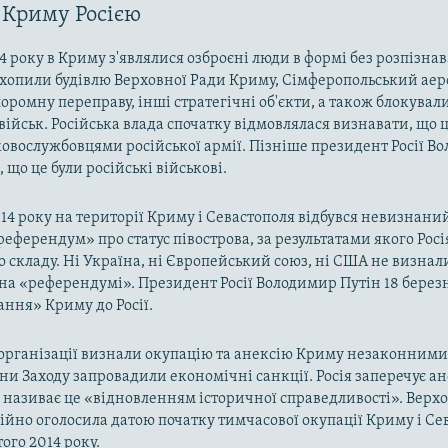
 Криму Росією
4 року в Криму з'являлися озброєні люди в формі без розпізна
захопили будівлю Верховної Ради Криму, Сімферопольський аер
оромну переправу, інші стратегічні об'єкти, а також блокували
військ. Російська влада спочатку відмовлялася визнавати, що ц
ковослужбовцями російської армії. Пізніше президент Росії В
 що це були російські військові.
014 року на території Криму і Севастополя відбувся невизнани
«референдум» про статус півострова, за результатами якого Рос
о складу. Ні Україна, ні Європейський союз, ні США не визнал
на «референдумі». Президент Росії Володимир Путін 18 берез
ння» Криму до Росії.
рганізації визнали окупацію та анексію Криму незаконними 
аїни Заходу запровадили економічні санкції. Росія заперечує а
а називає це «відновленням історичної справедливості». Верх
ійно оголосила датою початку тимчасової окупації Криму і Се
ого 2014 року.