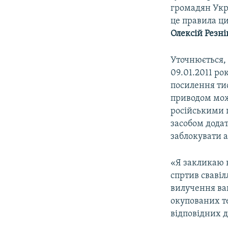
громадян Укра
це правила ци
Олексій Резні
Уточнюється, 
09.01.2011 ро
посилення тис
приводом можу
російськими 
засобом дода
заблокувати а
«Я закликаю 
спртив свавіл
вилучення ва
окупованих те
відповідних д