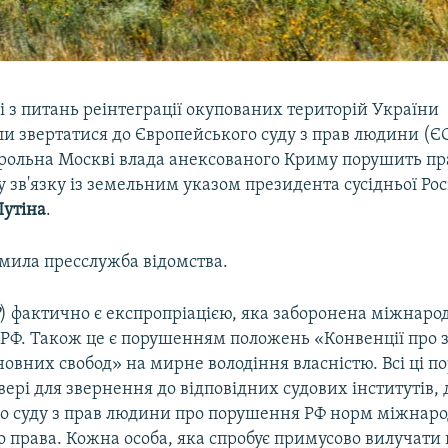
і з питань реінтеграції окупованих територій України
 звертатися до Європейського суду з прав людини (ЄС
рольна Москві влада анексованого Криму порушить пра
 у зв'язку із земельним указом президента сусідньої Рос
утіна
.
омила пресслужба відомства.
Р
) фактично є експропріацією, яка заборонена міжнар
 РФ. Також це є порушенням положень «Конвенції про 
овних свобод» на мирне володіння власністю. Всі ці 
ері для звернення до відповідних судових інститутів, 
о суду з прав людини про порушення РФ норм міжнар
 права. Кожна особа, яка спробує примусово вилучати 