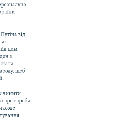
персонально –
України
Путіна від
 як
під цим
ден з
 стати
ароду, щоб
ї.
у чинити
ію про спроби
часово
агування