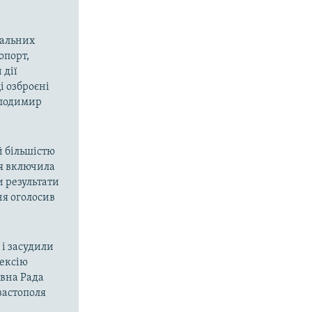
вальних
опорт,
 дії
і озброєні
олодимир
й більшістю
ія включила
и результати
ня оголосив
і засудили
нексію
овна Рада
вастополя