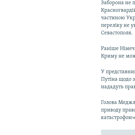
Заборона не 
Красногварді
частиною Укр
переліку не у
Севастополя.
Раніше Німеч
Криму не мож
У представни
Путіна щодо з
нададуть прав
Голова Меджл
приводу прав
катастрофою»