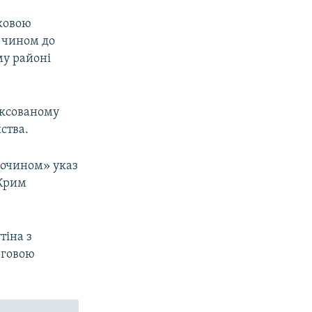
иковою
 чином до
му районі
ексованому
ства.
лочином» указ
 Крим
тіна з
рговою