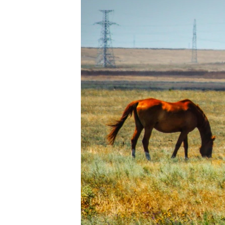
ВІДЕОУРОКИ «ELIFBE»
СВІДЧЕННЯ ОКУПАЦІЇ
УКРАЇНСЬКА ПРОБЛЕМА КРИМУ
ІНФОГРАФІКА