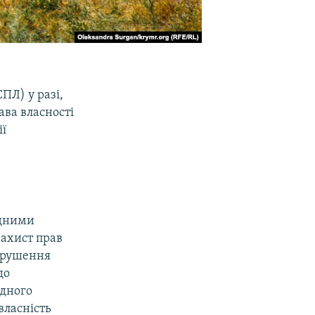
ПЛ) у разі,
ва власності
ії
одними
захист прав
порушення
до
одного
власність