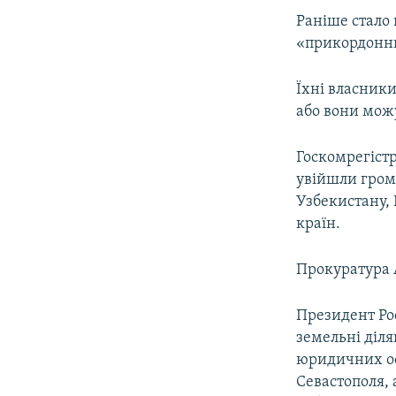
Раніше стало
«прикордонни
Їхні власники
або вони можу
Госкомрегістр
увійшли грома
Узбекистану, 
країн.
Прокуратура А
Президент Ро
земельні діля
юридичних ос
Севастополя, 