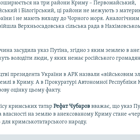
поширюється на три райони Криму – Первомайський,
йський і Білогірський, ці райони не межують з матер
аїни і не мають виходу до Чорного моря. Аналогічним
війшла Верхньосадовська сільська рада в Нахімовсько
чина засудила указ Путіна, згідно з яким землею в ан
уть володіти люди, у яких немає російського громадян
цтві президента України в АРК назвали «військовим з
емлі в Криму. А в Прокуратурі Автономної Республіки
ову оцінку цьому факту.
ісу кримських татар
Рефат Чубаров
вважає, що указ Пу
а власності на землю в анексованому Криму стане «че
 для кримськотатарського народу.