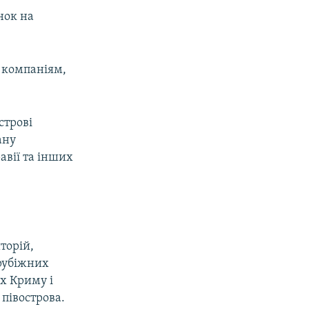
нок на
м компаніям,
строві
ану
равії та інших
торій,
арубіжних
х Криму і
 півострова.