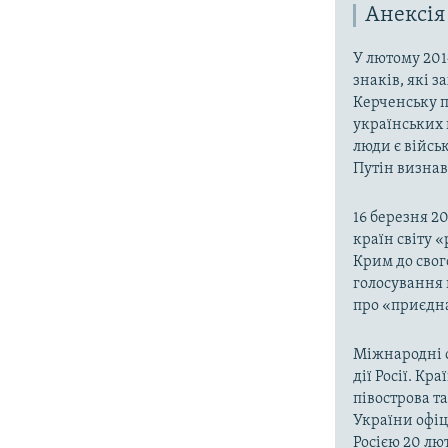
Анексія
У лютому 201
знаків, які 
Керченську п
українських 
люди є війсь
Путін визнав,
16 березня 2
країн світу 
Крим до свог
голосування 
про «приєдна
Міжнародні о
дії Росії. Кр
півострова т
України офіц
Росією 20 лют