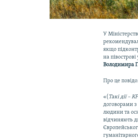
У Міністерств
рекомендували
якщо підконт
на півострові
Володимира П
Про це повід
«(
Такі дії – К
договорами з
людини та осн
відчиняють дв
Європейськог
гуманітарного