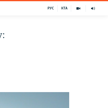
РУС
КТА
у: