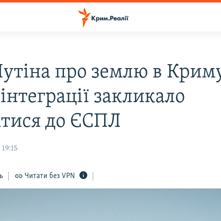
Путіна про землю в Крим
інтеграції закликало
атися до ЄСПЛ
 19:15
ь
Читати без VPN