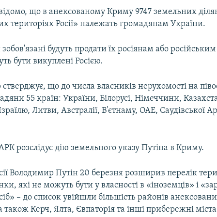
 відомо, що в анексованому Криму 9747 земельних діля
х територіях Росії» належать громадянам України.
 зобов'язані будуть продати їх росіянам або російськи
ть бути викуплені Росією.
 стверджує, що до числа власників нерухомості на піво
дяни 55 країн: України, Білорусі, Німеччини, Казахст
Ізраїлю, Литви, Австралії, В'єтнаму, ОАЕ, Саудівської А
РК розслідує дію земельного указу Путіна в Криму.
сії Володимир Путін 20 березня розширив перелік тери
нки, які не можуть бути у власності в «іноземців» і «з
іб» – до список увійшли більшість районів анексовани
а також Керч, Ялта, Євпаторія та інші прибережні міста