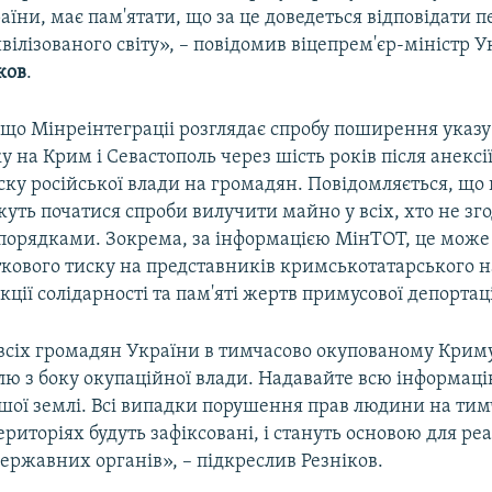
їни, має пам'ятати, що за це доведеться відповідати 
вілізованого світу», – повідомив віцепрем'єр-міністр 
ков
.
що Мінреінтеграціі розглядає спробу поширення указу 
ку на Крим і Севастополь через шість років після анексії
ку російської влади на громадян. Повідомляється, що 
ть початися спроби вилучити майно у всіх, хто не зго
порядками. Зокрема, за інформацією МінТОТ, це може
ткового тиску на представників кримськотатарського н
кції солідарності та пам'яті жертв примусової депортаці
всіх громадян України в тимчасово окупованому Крим
лю з боку окупаційної влади. Надавайте всю інформац
шої землі. Всі випадки порушення прав людини на тим
риторіях будуть зафіксовані, і стануть основою для ре
ержавних органів», – підкреслив Резніков.