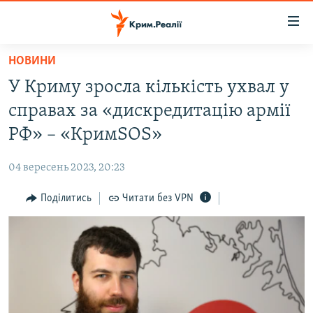
Доступність
посилання
Перейти
НОВИНИ
до
НОВИНИ
У Криму зросла кількість ухвал у
основного
ВОДА.КРИМ
матеріалу
справах за «дискредитацію армії
ВІДЕО ТА ФОТО
Перейти
РФ» – «КримSOS»
до
ПОЛІТИКА
основної
04 вересень 2023, 20:23
БЛОГИ
навігації
Перейти
Поділитись
Читати без VPN
ПОГЛЯД
до
ІНТЕРВ'Ю
пошуку
ВСЕ ЗА ДЕНЬ
СПЕЦПРОЕКТИ
ЯК ОБІЙТИ БЛОКУВАННЯ
ДЕПОРТАЦІЯ