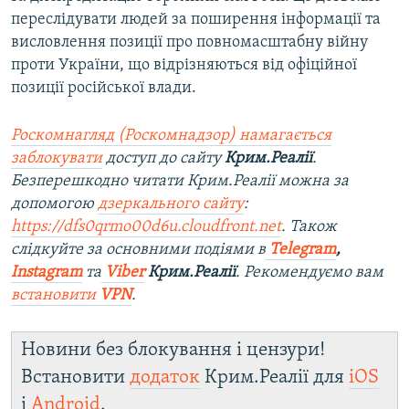
переслідувати людей за поширення інформації та
висловлення позиції про повномасштабну війну
проти України, що відрізняються від офіційної
позиції російської влади.
Роскомнагляд (Роскомнадзор) намагається
заблокувати
доступ до сайту
Крим.Реалії
.
Безперешкодно читати Крим.Реалії можна за
допомогою
дзеркального сайту
:
https://dfs0qrmo00d6u.cloudfront.net
. Також
слідкуйте за основними подіями в
Telegram
,
Instagram
та
Viber
Крим.Реалії
. Рекомендуємо вам
встановити
VPN
.
Новини без блокування і цензури!
Встановити
додаток
Крим.Реалії для
iOS
і
Android
.