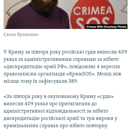
ВІДЕОУРОКИ «ELIFBE»
Русский
СВІДЧЕННЯ ОКУПАЦІЇ
Qırımtatar
УКРАЇНСЬКА ПРОБЛЕМА КРИМУ
Євген Ярошенко
ДОЛУЧАЙСЯ!
ІНФОГРАФІКА
У Криму за півтора року російські суди винесли 409
ухвал за адміністративними справами за нібито
Усі сайти RFE/RL
«дискредитацію армії РФ», повідомляє 4 вересня
правозахисна організація «КримSOS». Менш ніж
місяць тому їх зафіксували 389.
«За півтора року в окупованому Криму «суди»
винесли 409 ухвал про притягнення до
адміністративної відповідальності за нібито
дискредитацію російської армії та три вироки у
кримінальних справах про нібито повторну