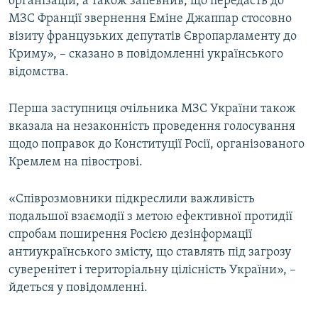
організацій, а також запевнив, що передасть до
МЗС Франції звернення Еміне Джаппар стосовно
візиту французьких депутатів Європарламенту до
Криму», – сказано в повідомленні українського
відомства.
Перша заступниця очільника МЗС України також
вказала на незаконність проведення голосування
щодо поправок до Конституції Росії, організованого
Кремлем на півострові.
«Співрозмовники підкреслили важливість
подальшої взаємодії з метою ефективної протидії
спробам поширення Росією дезінформації
антиукраїнського змісту, що ставлять під загрозу
суверенітет і територіальну цілісність України», –
йдеться у повідомленні.