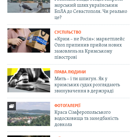
морський шлях українським
БпЛА до Севастополя. Чи реально
це?
СУСПІЛЬСТВО
«Крим – не Росія»: маркетплейс
Ozon припинив прийом нових
замовлень на Кримському
півострові
ПРАВА ЛЮДИНИ
Мить – і ти шпигун. Як у
кримських судах розглядають
звинувачення в держзраді
ФОТОГАЛЕРЕЇ
Краса Сімферопольського
водосховища та занедбаність
довкола