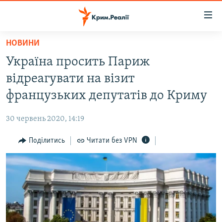
Доступність
посилання
Перейти
НОВИНИ
до
НОВИНИ
Україна просить Париж
основного
ВОДА.КРИМ
матеріалу
відреагувати на візит
ВІДЕО ТА ФОТО
Перейти
французьких депутатів до Криму
до
ПОЛІТИКА
основної
30 червень 2020, 14:19
БЛОГИ
навігації
Перейти
Поділитись
Читати без VPN
ПОГЛЯД
до
ІНТЕРВ'Ю
пошуку
ВСЕ ЗА ДЕНЬ
СПЕЦПРОЕКТИ
ЯК ОБІЙТИ БЛОКУВАННЯ
ДЕПОРТАЦІЯ