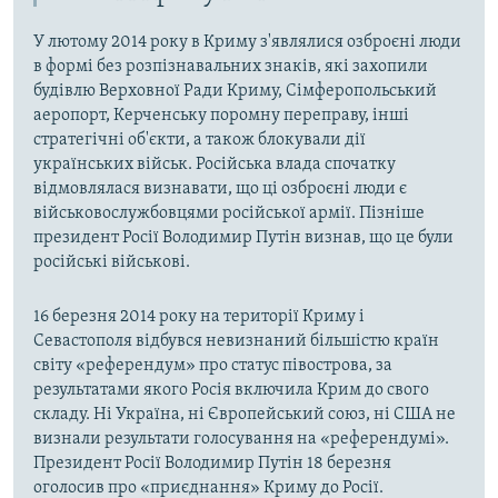
У лютому 2014 року в Криму з'являлися озброєні люди
в формі без розпізнавальних знаків, які захопили
будівлю Верховної Ради Криму, Сімферопольський
аеропорт, Керченську поромну переправу, інші
стратегічні об'єкти, а також блокували дії
українських військ. Російська влада спочатку
відмовлялася визнавати, що ці озброєні люди є
військовослужбовцями російської армії. Пізніше
президент Росії Володимир Путін визнав, що це були
російські військові.
16 березня 2014 року на території Криму і
Севастополя відбувся невизнаний більшістю країн
світу «референдум» про статус півострова, за
результатами якого Росія включила Крим до свого
складу. Ні Україна, ні Європейський союз, ні США не
визнали результати голосування на «референдумі».
Президент Росії Володимир Путін 18 березня
оголосив про «приєднання» Криму до Росії.