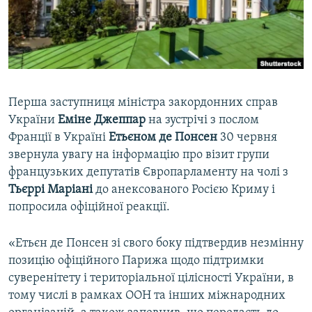
ВІДЕОУРОКИ «ELIFBE»
Русский
СВІДЧЕННЯ ОКУПАЦІЇ
Qırımtatar
УКРАЇНСЬКА ПРОБЛЕМА КРИМУ
ДОЛУЧАЙСЯ!
ІНФОГРАФІКА
Перша заступниця міністра закордонних справ
України
Еміне Джеппар
на зустрічі з послом
Франції в Україні
Етьєном де Понсен
30 червня
Усі сайти RFE/RL
звернула увагу на інформацію про візит групи
французьких депутатів Європарламенту на чолі з
Тьєррі Маріані
до анексованого Росією Криму і
попросила офіційної реакції.
«Етьєн де Понсен зі свого боку підтвердив незмінну
позицію офіційного Парижа щодо підтримки
суверенітету і територіальної цілісності України, в
тому числі в рамках ООН та інших міжнародних