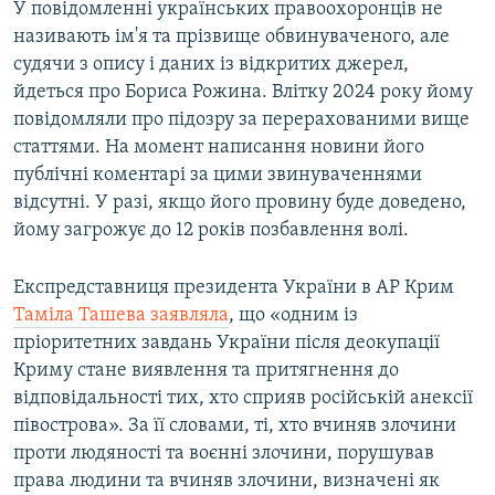
У повідомленні українських правоохоронців не
називають ім'я та прізвище обвинуваченого, але
судячи з опису і даних із відкритих джерел,
йдеться про Бориса Рожина. Влітку 2024 року йому
повідомляли про підозру за перерахованими вище
статтями. На момент написання новини його
публічні коментарі за цими звинуваченнями
відсутні. У разі, якщо його провину буде доведено,
йому загрожує до 12 років позбавлення волі.
Експредставниця президента України в АР Крим
Таміла Ташева заявляла
, що «одним із
пріоритетних завдань України після деокупації
Криму стане виявлення та притягнення до
відповідальності тих, хто сприяв російській анексії
півострова». За її словами, ті, хто вчиняв злочини
проти людяності та воєнні злочини, порушував
права людини та вчиняв злочини, визначені як