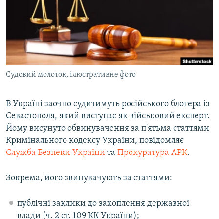
ВІДЕОУРОКИ «ELIFBE»
Русский
СВІДЧЕННЯ ОКУПАЦІЇ
Qırımtatar
УКРАЇНСЬКА ПРОБЛЕМА КРИМУ
ДОЛУЧАЙСЯ!
ІНФОГРАФІКА
Судовий молоток, ілюстративне фото
В Україні заочно судитимуть російського блогера із
Усі сайти RFE/RL
Севастополя, який виступає як військовий експерт.
Йому висунуто обвинувачення за п'ятьма статтями
Кримінального кодексу України, повідомляє
Служба Безпеки України
та
Прокуратура АРК
.
Зокрема, його звинувачують за статтями:
публічні заклики до захоплення державної
влади (ч. 2 ст. 109 КК України);