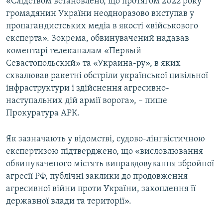
«Слідством встановлено, що протягом 2022 року
громадянин України неодноразово виступав у
пропагандистських медіа в якості «військового
експерта». Зокрема, обвинувачений надавав
коментарі телеканалам «Первый
Севастопольский» та «Украина-ру», в яких
схвалював ракетні обстріли української цивільної
інфраструктури і здійснення агресивно-
наступальних дій армії ворога», – пише
Прокуратура АРК.
Як зазначають у відомстві, судово-лінгвістичною
експертизою підтверджено, що «висловлювання
обвинуваченого містять виправдовування збройної
агресії РФ, публічні заклики до продовження
агресивної війни проти України, захоплення її
державної влади та території».