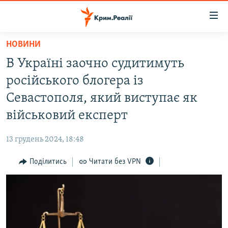
Доступність
посилання
Перейти
НОВИНИ
до
НОВИНИ
В Україні заочно судитимуть
основного
ВОДА.КРИМ
матеріалу
російського блогера із
ВІДЕО ТА ФОТО
Перейти
Севастополя, який виступає як
до
ПОЛІТИКА
військовий експерт
основної
БЛОГИ
навігації
13 грудень 2024, 18:48
Перейти
ПОГЛЯД
до
Поділитись
Читати без VPN
ІНТЕРВ'Ю
пошуку
ВСЕ ЗА ДЕНЬ
СПЕЦПРОЕКТИ
ЯК ОБІЙТИ БЛОКУВАННЯ
ДЕПОРТАЦІЯ