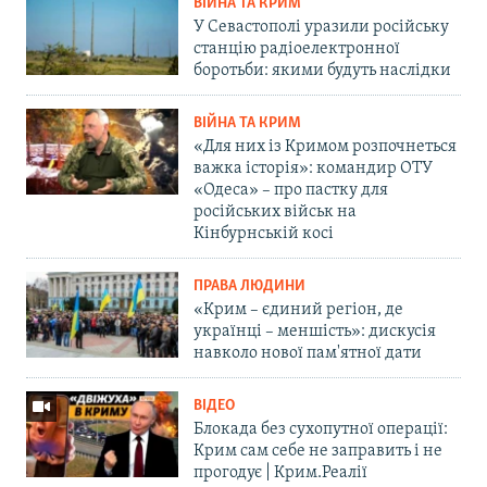
ВІЙНА ТА КРИМ
У Севастополі уразили російську
станцію радіоелектронної
боротьби: якими будуть наслідки
ВІЙНА ТА КРИМ
«Для них із Кримом розпочнеться
важка історія»: командир ОТУ
«Одеса» – про пастку для
російських військ на
Кінбурнській косі
ПРАВА ЛЮДИНИ
«Крим – єдиний регіон, де
українці – меншість»: дискусія
навколо нової пам'ятної дати
ВІДЕО
Блокада без сухопутної операції:
Крим сам себе не заправить і не
прогодує | Крим.Реалії