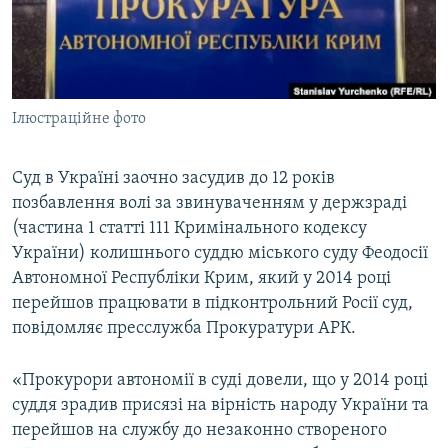
ВІДЕОУРОКИ «ELIFBE»
Русский
СВІДЧЕННЯ ОКУПАЦІЇ
Qırımtatar
УКРАЇНСЬКА ПРОБЛЕМА КРИМУ
Ілюстраційне фото
ДОЛУЧАЙСЯ!
ІНФОГРАФІКА
Суд в Україні заочно засудив до 12 років
позбавлення волі за звинуваченням у держзраді
Усі сайти RFE/RL
(частина 1 статті 111 Кримінального кодексу
України) колишнього суддю міського суду Феодосії
Автономної Республіки Крим, який у 2014 році
перейшов працювати в підконтрольний Росії суд,
повідомляє пресслужба Прокуратури АРК.
«Прокурори автономії в суді довели, що у 2014 році
суддя зрадив присязі на вірність народу України та
перейшов на службу до незаконно створеного