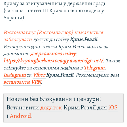
Криму за звинуваченням у державній зраді
(частина 1 статті 111 Кримінального кодексу
України).
Роскомнагляд (Роскомнадзор) намагається
заблокувати
доступ до сайту
Крим.Реалії
.
Безперешкодно читати Крим.Реалії можна за
допомогою
дзеркального сайту
:
https://krymrgbcrlvrexoeaqjy.azureedge.net/
. Також
слідкуйте за основними подіями в
Telegram
,
Instagram
та
Viber
Крим.Реалії
. Рекомендуємо вам
встановити
VPN
.
Новини без блокування і цензури!
Встановити
додаток
Крим.Реалії для
iOS
і
Android
.