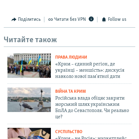
Поділитись
Читати без VPN
Follow us
Читайте також
ПРАВА ЛЮДИНИ
«Крим – єдиний регіон, де
українці – меншість»: дискусія
навколо нової пам'ятної дати
ВІЙНА ТА КРИМ
Російська влада обіцяє закрити
морський шлях українським
БпЛА до Севастополя. Чи реально
це?
СУСПІЛЬСТВО
«Крим – не Росія»: маркетплейс