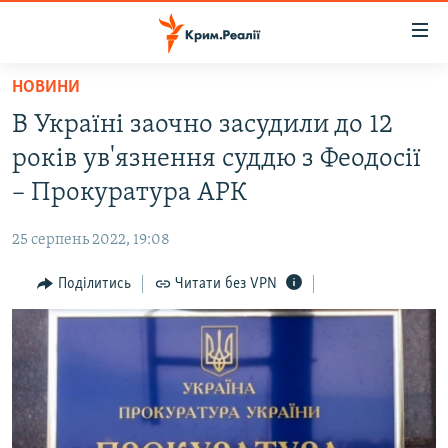
Доступність
посилання
Перейти
НОВИНИ
до
НОВИНИ
В Україні заочно засудили до 12
основного
ВОДА.КРИМ
матеріалу
років ув'язнення суддю з Феодосії
ВІДЕО ТА ФОТО
Перейти
– Прокуратура АРК
до
ПОЛІТИКА
основної
25 серпень 2022, 19:08
БЛОГИ
навігації
Перейти
Поділитись
Читати без VPN
ПОГЛЯД
до
ІНТЕРВ'Ю
пошуку
ВСЕ ЗА ДЕНЬ
СПЕЦПРОЕКТИ
ЯК ОБІЙТИ БЛОКУВАННЯ
ДЕПОРТАЦІЯ