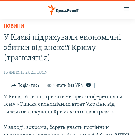
Доступність
посилання
Перейти
НОВИНИ
до
НОВИНИ
У Києві підрахували економічні
основного
ВОДА.КРИМ
матеріалу
збитки від анексії Криму
ВІДЕО ТА ФОТО
Перейти
(трансляція)
до
ПОЛІТИКА
основної
16 липень 2021, 10:19
БЛОГИ
навігації
Перейти
Поділитись
Читати без VPN
ПОГЛЯД
до
У Києві 16 липня триватиме пресконференція на
ІНТЕРВ'Ю
пошуку
тему «Оцінка економічних втрат України від
ВСЕ ЗА ДЕНЬ
тимчасової окупації Кримського півострова».
СПЕЦПРОЕКТИ
У заході, зокрема, беруть участь постійний
ЯК ОБІЙТИ БЛОКУВАННЯ
ДЕПОРТАЦІЯ