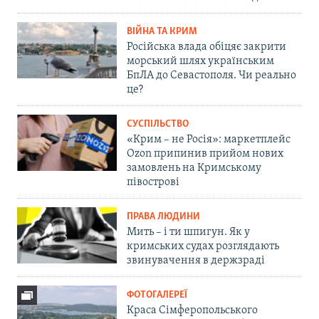
ВІЙНА ТА КРИМ
Російська влада обіцяє закрити
морський шлях українським
БпЛА до Севастополя. Чи реально
це?
СУСПІЛЬСТВО
«Крим – не Росія»: маркетплейс
Ozon припинив прийом нових
замовлень на Кримському
півострові
ПРАВА ЛЮДИНИ
Мить – і ти шпигун. Як у
кримських судах розглядають
звинувачення в держзраді
ФОТОГАЛЕРЕЇ
Краса Сімферопольського