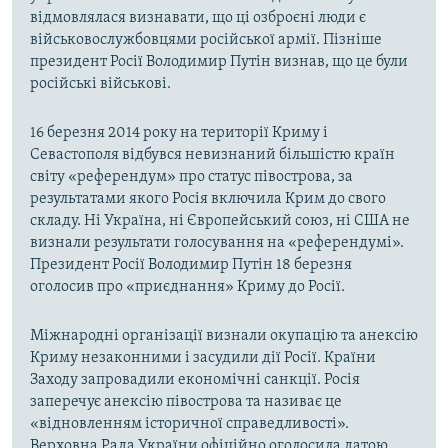
відмовлялася визнавати, що ці озброєні люди є
військовослужбовцями російської армії. Пізніше
президент Росії Володимир Путін визнав, що це були
російські військові.
16 березня 2014 року на території Криму і
Севастополя відбувся невизнаний більшістю країн
світу «референдум» про статус півострова, за
результатами якого Росія включила Крим до свого
складу. Ні Україна, ні Європейський союз, ні США не
визнали результати голосування на «референдумі».
Президент Росії Володимир Путін 18 березня
оголосив про «приєднання» Криму до Росії.
Міжнародні організації визнали окупацію та анексію
Криму незаконними і засудили дії Росії. Країни
Заходу запровадили економічні санкції. Росія
заперечує анексію півострова та називає це
«відновленням історичної справедливості».
Верховна Рада України офіційно оголосила датою