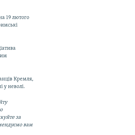
а 19 лютого
кримські
ціатива
ким
ранців Кремля,
 у неволі.
йту
ою
дкуйте за
омендуємо вам