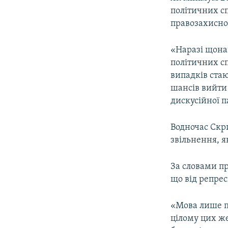
ВІДЕОУРОКИ «ELIFBE»
політичних с
СВІДЧЕННЯ ОКУПАЦІЇ
правозахисно
УКРАЇНСЬКА ПРОБЛЕМА КРИМУ
«Наразі щона
ІНФОГРАФІКА
політичних с
випадків стаю
шансів вийти 
дискусійної 
Водночас Скри
звільнення, я
За словами пр
що від репре
«Мова лише п
цілому цих же