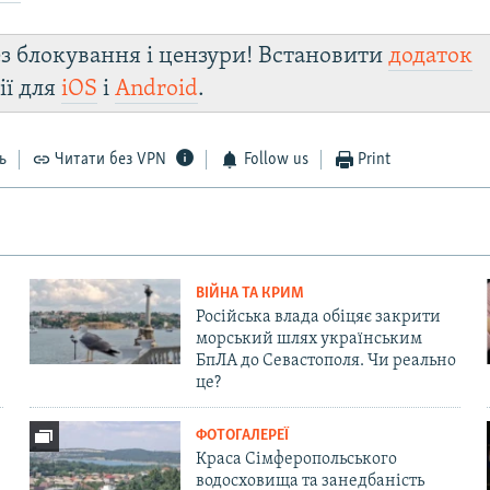
з блокування і цензури! Встановити
додаток
ії для
iOS
і
Android
.
ь
Читати без VPN
Follow us
Print
ВІЙНА ТА КРИМ
Російська влада обіцяє закрити
морський шлях українським
БпЛА до Севастополя. Чи реально
це?
ФОТОГАЛЕРЕЇ
Краса Сімферопольського
водосховища та занедбаність