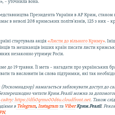
», – уточнила вона.
едставництва Президента України в АР Крим, станом н
имає в неволі 208 кримських політв'язнів, 125 з них – 
країні стартувала акція
«Листи до вільного Криму»
. Іні
аїнців та мешканців інших країн писати листи кримсь
 яких незаконно утримує Росія.
ме до 19 травня. Її мета – нагадати про українських б
ати та висловити їм слова підтримки, які так необхідні
 (Роскомнадзор) намагається заблокувати доступ до са
 Безперешкодно читати Крим.Реалії можна за допомог
 сайту
:
https://dfs0qrmo00d6u.cloudfront.net
. Також слі
діями в
Telegram
,
Instagram
та
Viber
Крим.Реалії
. Рек
PN
.