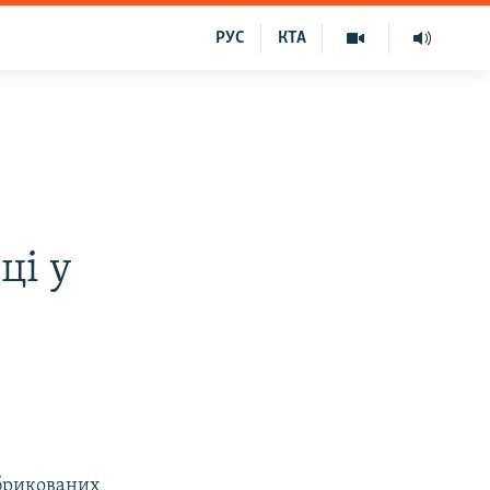
РУС
КТА
ці у
абрикованих