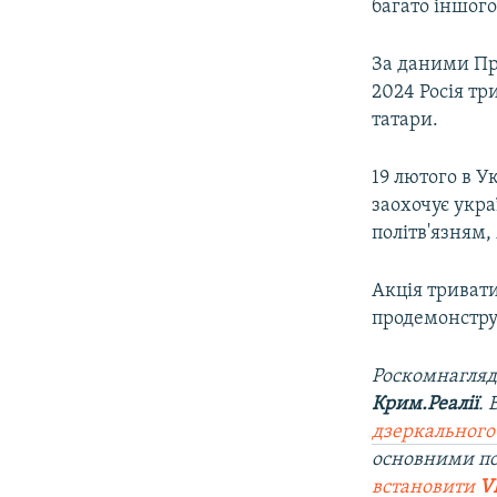
багато іншого
За даними Пр
2024 Росія тр
татари.
19 лютого в У
заохочує укр
політв'язням,
Акція тривати
продемонструв
Роскомнагляд
Крим.Реалії
.
дзеркального
основними по
встановити
V