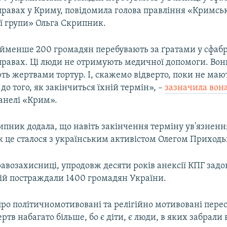
правах у Криму, повідомила голова правління «Кримсь
ї групи» Ольга Скрипник.
йменше 200 громадян перебувають за ґратами у сфаб
правах. Ці люди не отримують медичної допомоги. Вони
ть жертвами тортур. І, скажемо відверто, поки не ма
до того, як закінчиться їхній термін», –
зазначила вон
панелі «Крим».
пник додала, що навіть закінчення терміну ув'язненн
к це сталося з українським активістом Олегом Приход
авозахисниці, упродовж десяти років анексії КПГ зад
сій постраждали 1400 громадян України.
ро політичномотивовані та релігійно мотивовані перес
ртв набагато більше, бо є діти, є люди, в яких забрали 