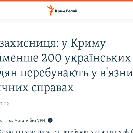
захисниця: у Криму
менше 200 українських
дян перебувають у в'язни
ичних справах
17:02
ь
Читати без VPN
00 українських громадян перебувають у в'язниці у сф