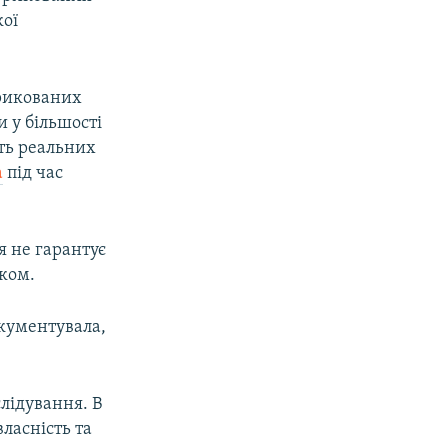
кої
рикованих
 у більшості
ють реальних
а
під час
я не гарантує
ьком.
окументувала,
лідування. В
власність та