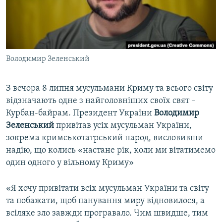
ВІДЕОУРОКИ «ELIFBE»
Русский
СВІДЧЕННЯ ОКУПАЦІЇ
Qırımtatar
УКРАЇНСЬКА ПРОБЛЕМА КРИМУ
Володимир Зеленський
ДОЛУЧАЙСЯ!
ІНФОГРАФІКА
З вечора 8 липня мусульмани Криму та всього світу
відзначають одне з найголовніших своїх свят –
Усі сайти RFE/RL
Курбан-байрам. Президент України
Володимир
Зеленський
привітав усіх мусульман України,
зокрема кримськотатрський народ, висловивши
надію, що колись «настане рік, коли ми вітатимемо
один одного у вільному Криму»
«Я хочу привітати всіх мусульман України та світу
та побажати, щоб панування миру відновилося, а
всіляке зло завжди програвало. Чим швидше, тим