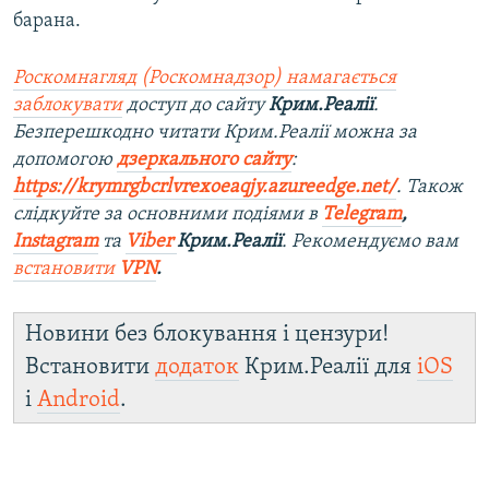
барана.
Роскомнагляд (Роскомнадзор) намагається
заблокувати
доступ до сайту
Крим.Реалії
.
Безперешкодно читати Крим.Реалії можна за
допомогою
дзеркального сайту
:
https://krymrgbcrlvrexoeaqjy.azureedge.net/
. Також
слідкуйте за основними подіями в
Telegram
,
Instagram
та
Viber
Крим.Реалії
. Рекомендуємо вам
встановити
VPN
.
Новини без блокування і цензури!
Встановити
додаток
Крим.Реалії для
iOS
і
Android
.