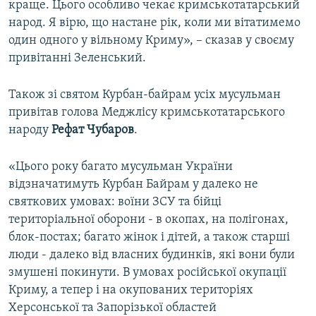
краще. Цього особливо чекає кримськотатарський
народ. Я вірю, що настане рік, коли ми вітатимемо
один одного у вільному Криму», – сказав у своєму
привітанні Зеленський.
Також зі святом Курбан-байрам усіх мусульман
привітав голова Меджлісу кримськотатарського
народу
Рефат Чубаров
.
«Цього року багато мусульман України
відзначатимуть Курбан Байрам у далеко не
святкових умовах: воїни ЗСУ та бійці
територіальної оборони - в окопах, на полігонах,
блок-постах; багато жінок і дітей, а також старші
люди - далеко від власних будинків, які вони були
змушені покинути. В умовах російської окупації
Криму, а тепер і на окупованих територіях
Херсонської та Запорізької областей