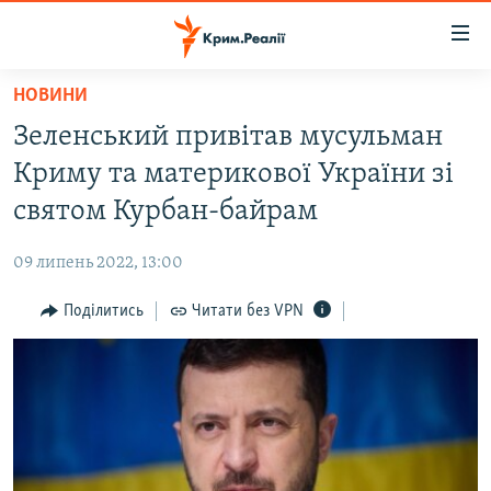
Доступність
посилання
Перейти
НОВИНИ
до
НОВИНИ
Зеленський привітав мусульман
основного
ВОДА.КРИМ
матеріалу
Криму та материкової України зі
ВІДЕО ТА ФОТО
Перейти
святом Курбан-байрам
до
ПОЛІТИКА
основної
09 липень 2022, 13:00
БЛОГИ
навігації
Перейти
Поділитись
Читати без VPN
ПОГЛЯД
до
ІНТЕРВ'Ю
пошуку
ВСЕ ЗА ДЕНЬ
СПЕЦПРОЕКТИ
ЯК ОБІЙТИ БЛОКУВАННЯ
ДЕПОРТАЦІЯ