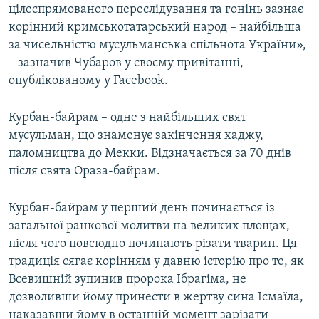
цілеспрямованого переслідування та гонінь зазнає
корінний кримськотатарський народ – найбільша
за чисельністю мусульманська спільнота України»,
– зазначив Чубаров у своєму привітанні,
опублікованому у Facebook.
Курбан-байрам – одне з найбільших свят
мусульман, що знаменує закінчення хаджу,
паломництва до Мекки. Відзначається за 70 днів
після свята Ораза-байрам.
Курбан-байрам у перший день починається із
загальної ранкової молитви на великих площах,
після чого повсюдно починають різати тварин. Ця
традиція сягає корінням у давню історію про те, як
Всевишній зупинив пророка Ібрагіма, не
дозволивши йому принести в жертву сина Ісмаїла,
наказавши йому в останній момент зарізати