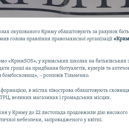
олах окупованого Криму облаштовують за рахунок батьк
мив голова правління правозахисної організації
«Крим
домо «КримSOS», у кримських школах на батьківських 
ати гроші на придбання біотуалетів, кулерів та аптечо
 бомбосховищ», – розповів Тільненко.
нформацією, в містах півострова облаштовують сховища
 ТРЦ, великих магазинах і громадських місцях.
ня у Криму до 22 листопада продовжили дію високого
тичної небезпеки, запровадженого у квітні.