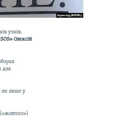
ів учнів.
SOS» Олексій
зборах
к для
 не лише у
 («жовтого»)