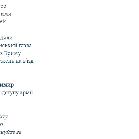
про
овими
ей.
адили
йський глава
 в Криму
жень на в'їзд
димир
відступу армії
йту
ою
дкуйте за