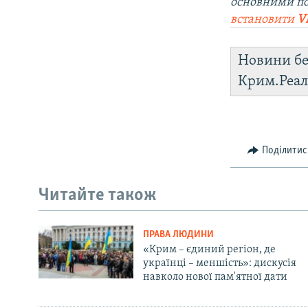
основними п
встановити
V
Новини бе
Крим.Реал
Поділитис
Читайте також
ПРАВА ЛЮДИНИ
«Крим – єдиний регіон, де
українці – меншість»: дискусія
навколо нової пам'ятної дати