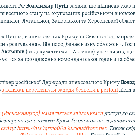
езидент РФ
Володимир Путін
заявив, що підписав указ 
я воєнного стану на окупованих російськими військ
нецької, Луганської, Запорізької та Херсонської област
ом Путіна, в анексованих Криму та Севастополі запров
ень реагування». Він передбачає низку обмежень. Росі
 Аксьонов
(за документами – Аксенов) уже заявив, що
анується запровадження комендантської години та обме
 спікер російської Держради анексованого Криму
Воло
в
закликав переглянути заходи безпеки в регіоні
після 
.
 (Роскомнадзор) намагається заблокувати
доступ до са
 Безперешкодно читати Крим.Реалії можна за допомог
 сайту
:
https://dfs0qrmo00d6u.cloudfront.net
. Також слі