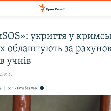
SOS»: укриття у кримсь
х облаштують за рахуно
в учнів
, 10:41
ь
Читати без VPN