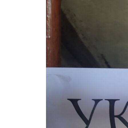
ВІДЕОУРОКИ «ELIFBE»
СВІДЧЕННЯ ОКУПАЦІЇ
УКРАЇНСЬКА ПРОБЛЕМА КРИМУ
ІНФОГРАФІКА