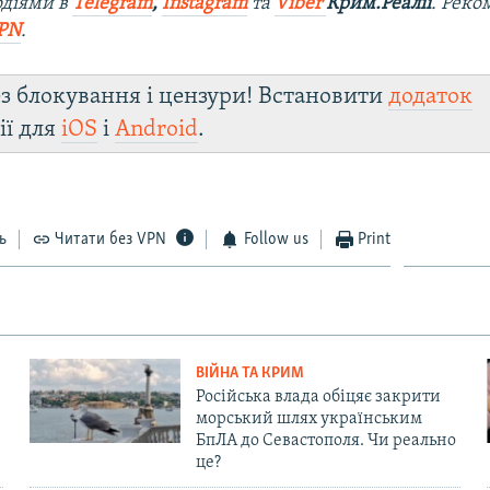
одіями в
Telegram
,
Instagram
та
Viber
Крим.Реалії
. Ре
ко
PN
.
з блокування і цензури! Встановити
додаток
ії для
iOS
і
Android
.
ь
Читати без VPN
Follow us
Print
ВІЙНА ТА КРИМ
Російська влада обіцяє закрити
морський шлях українським
БпЛА до Севастополя. Чи реально
це?