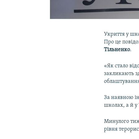
Укриття у шк
Про це повідо
Тільненко
.
«Як стало ві
закликають зд
облаштування
За наявною і
школах, а й у
Минулого тиж
рівня терорис