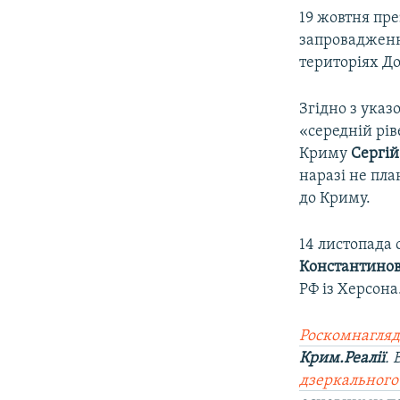
19 жовтня пр
запровадженн
територіях До
Згідно з указ
«середній рів
Криму
Сергій
наразі не пл
до Криму.
14 листопада
Константино
РФ із Херсона
Роскомнагляд
Крим.Реалії
.
дзеркального