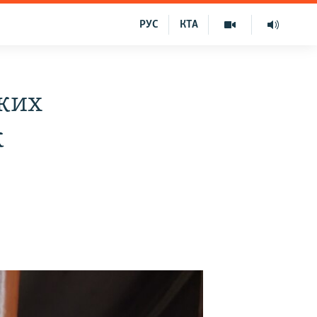
РУС
КТА
ких
к