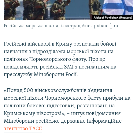
ВІДЕОУРОКИ «ELIFBE»
Русский
СВІДЧЕННЯ ОКУПАЦІЇ
Qırımtatar
Російська морська піхота, ілюстраційне архівне фото
УКРАЇНСЬКА ПРОБЛЕМА КРИМУ
ДОЛУЧАЙСЯ!
ІНФОГРАФІКА
Російські військові в Криму розпочали бойові
навчання з підрозділами морської піхоти на
полігонах Чорноморського флоту. Про це
Усі сайти RFE/RL
повідомляють російські ЗМІ з посиланням на
пресслужбу Міноборони Росії.
«Понад 500 військовослужбовців з'єднання
морської піхоти Чорноморського флоту прибули на
полігони бойової підготовки, розташовані на
Кримському півострові», – цитує повідомлення
Міноборони російське державне інформаційне
агентство ТАСС
.