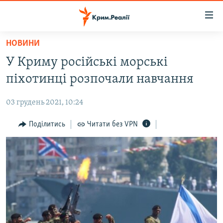
Доступність
посилання
Перейти
НОВИНИ
до
НОВИНИ
У Криму російські морські
основного
ВОДА.КРИМ
матеріалу
піхотинці розпочали навчання
ВІДЕО ТА ФОТО
Перейти
до
03 грудень 2021, 10:24
ПОЛІТИКА
основної
БЛОГИ
Поділитись
Читати без VPN
навігації
Перейти
ПОГЛЯД
до
ІНТЕРВ'Ю
пошуку
ВСЕ ЗА ДЕНЬ
СПЕЦПРОЕКТИ
ЯК ОБІЙТИ БЛОКУВАННЯ
ДЕПОРТАЦІЯ