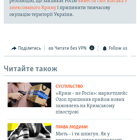
резолюцію, що закликає Росію
вивести свої війська з
анексованого Криму
і припинити тимчасову
окупацію території України.
Поділитись
Читати без VPN
Follow us
Читайте також
СУСПІЛЬСТВО
«Крим – не Росія»: маркетплейс
Ozon припинив прийом нових
замовлень на Кримському
півострові
ПРАВА ЛЮДИНИ
Мить – і ти шпигун. Як у