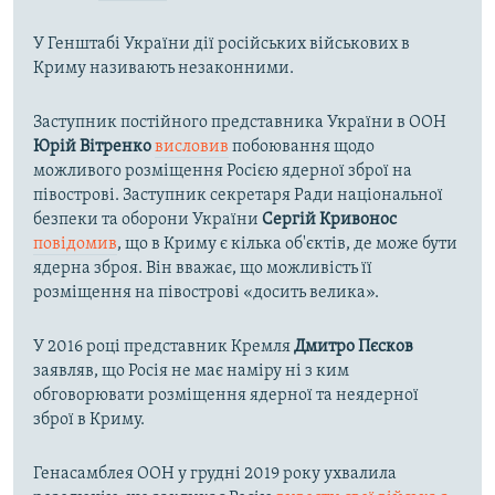
У Генштабі України дії російських військових в
Криму називають незаконними.
Заступник постійного представника України в ООН
Юрій Вітренко
висловив
побоювання щодо
можливого розміщення Росією ядерної зброї на
півострові. Заступник секретаря Ради національної
безпеки та оборони України
Сергій Кривонос
повідомив
, що в Криму є кілька об'єктів, де може бути
ядерна зброя. Він вважає, що можливість її
розміщення на півострові «досить велика».
У 2016 році представник Кремля
Дмитро Пєсков
заявляв, що Росія не має наміру ні з ким
обговорювати розміщення ядерної та неядерної
зброї в Криму.
Генасамблея ООН у грудні 2019 року ухвалила