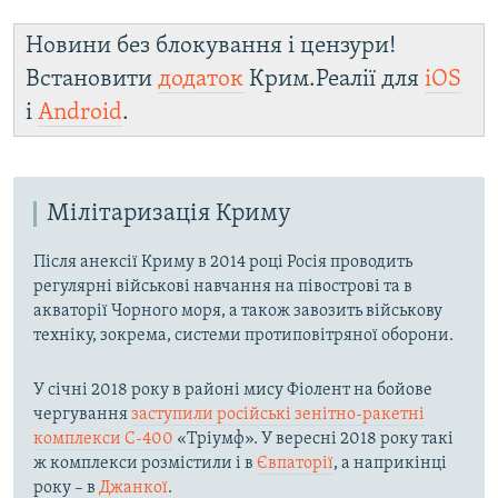
Новини без блокування і цензури!
Встановити
додаток
Крим.Реалії для
iOS
і
Android
.
Мілітаризація Криму
Після анексії Криму в 2014 році Росія проводить
регулярні військові навчання на півострові та в
акваторії Чорного моря, а також завозить військову
техніку, зокрема, системи протиповітряної оборони.
У січні 2018 року в районі мису Фіолент на бойове
чергування
заступили російські зенітно-ракетні
комплекси С-400
«Тріумф». У вересні 2018 року такі
ж комплекси розмістили і в
Євпаторії
, а наприкінці
року – в
Джанкої
.