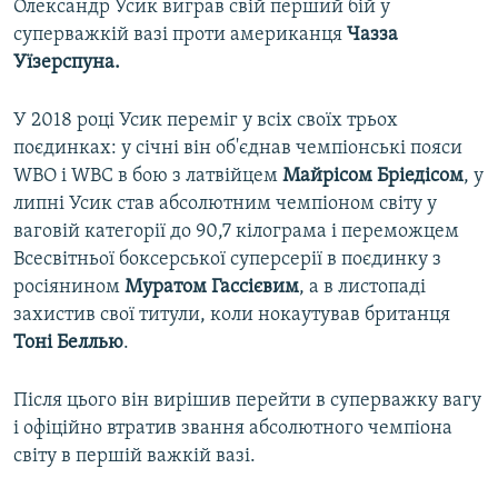
Олександр Усик виграв свій перший бій у
суперважкій вазі проти американця
Чазза
Уїзерспуна.
У 2018 році Усик переміг у всіх своїх трьох
поєдинках: у січні він об'єднав чемпіонські пояси
WBO і WBC в бою з латвійцем
Майрісом Бріедісом
, у
липні Усик став абсолютним чемпіоном світу у
ваговій категорії до 90,7 кілограма і переможцем
Всесвітньої боксерської суперсерії в поєдинку з
росіянином
Муратом Гассієвим
, а в листопаді
захистив свої титули, коли нокаутував британця
Тоні Беллью
.
Після цього він вирішив перейти в суперважку вагу
і офіційно втратив звання абсолютного чемпіона
світу в першій важкій вазі.