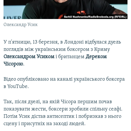
ВІДЕОУРОКИ «ELIFBE»
Русский
СВІДЧЕННЯ ОКУПАЦІЇ
Qırımtatar
Олександр Усик
УКРАЇНСЬКА ПРОБЛЕМА КРИМУ
ДОЛУЧАЙСЯ!
ІНФОГРАФІКА
У п'ятницю, 13 березня, в Лондоні відбулася дуель
поглядів між українським боксером з Криму
Олександром Усиком
і британцем
Дереком
Усі сайти RFE/RL
Чісорою
.
Відео опубліковано на каналі українського боксера
в YouTube.
Так, після дуелі, на якій Чісора першим почав
показувати жести, боксери зробили спільну селфі.
Потім Усик дістав антисептик і побризкав з нього
сцену і присутніх на заході людей.