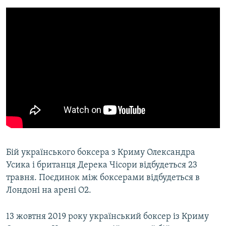
Бій українського боксера з Криму Олександра
Усика і британця Дерека Чісори відбудеться 23
травня. Поєдинок між боксерами відбудеться в
Лондоні на арені О2.
13 жовтня 2019 року український боксер із Криму