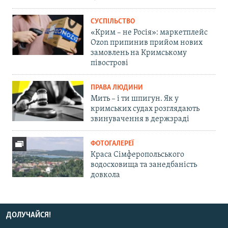
СУСПІЛЬСТВО
«Крим – не Росія»: маркетплейс
Ozon припинив прийом нових
замовлень на Кримському
півострові
ПРАВА ЛЮДИНИ
Мить – і ти шпигун. Як у
кримських судах розглядають
звинувачення в держзраді
ФОТОГАЛЕРЕЇ
Краса Сімферопольського
водосховища та занедбаність
довкола
ДОЛУЧАЙСЯ!