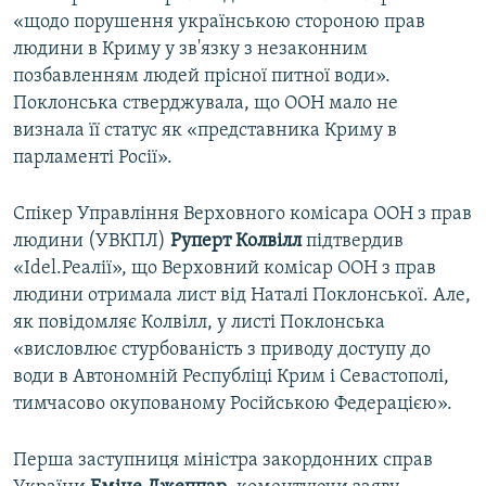
«щодо порушення українською стороною прав
людини в Криму у зв'язку з незаконним
позбавленням людей прісної питної води».
Поклонська стверджувала, що ООН мало не
визнала її статус як «представника Криму в
парламенті Росії».
Спікер Управління Верховного комісара ООН з прав
людини (УВКПЛ)
Руперт Колвілл
підтвердив
«Idel.Реалії», що Верховний комісар ООН з прав
людини отримала лист від Наталі Поклонської. Але,
як повідомляє Колвілл, у листі Поклонська
«висловлює стурбованість з приводу доступу до
води в Автономній Республіці Крим і Севастополі,
тимчасово окупованому Російською Федерацією».
Перша заступниця міністра закордонних справ