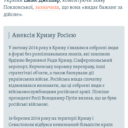
України
Еміне Джеппар
, коментуючи заяву
Поклонської,
зазначила
, що вона «видає бажане за
дійсне».
Анексія Криму Росією
У лютому 2014 року в Криму з'являлися озброєні люди
в формі без розпізнавальних знаків, які захопили
будівлю Верховної Ради Криму, Сімферопольський
аеропорт, Керченську поромну переправу, інші
стратегічні об'єкти, а також блокували дії
українських військ. Російська влада спочатку
відмовлялася визнавати, що ці озброєні люди є
військовослужбовцями російської армії. Пізніше
президент Росії Володимир Путін визнав, що це були
російські військові.
16 березня 2014 року на території Криму і
Севастополя відбувся невизнаний більшістю країн