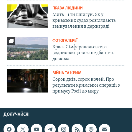
ПРАВА ЛЮДИНИ
Мить – і ти шпигун. Як у
кримських судах розглядають
звинувачення в держзраді
ФОТОГАЛЕРЕЇ
Краса Сімферопольського
водосховища та занедбаність
довкола
ВІЙНА ТА КРИМ
Сорок днів, сорок ночей. Про
результати кримської операції з
примусу Росії до миру
ДОЛУЧАЙСЯ!