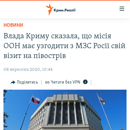
Доступність
посилання
Перейти
НОВИНИ
до
НОВИНИ
Влада Криму сказала, що місія
основного
ВОДА.КРИМ
матеріалу
ООН має узгодити з МЗС Росії свій
ВІДЕО ТА ФОТО
Перейти
візит на півострів
до
ПОЛІТИКА
основної
08 вересень 2020, 10:44
БЛОГИ
навігації
Перейти
Поділитись
Читати без VPN
ПОГЛЯД
до
ІНТЕРВ'Ю
пошуку
ВСЕ ЗА ДЕНЬ
СПЕЦПРОЕКТИ
ЯК ОБІЙТИ БЛОКУВАННЯ
ДЕПОРТАЦІЯ