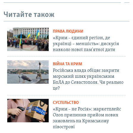
Читайте також
ПРАВА ЛЮДИНИ
«Крим – єдиний регіон, де
українці – меншість»: дискусія
навколо нової пам'ятної дати
ВІЙНА ТА КРИМ
Російська влада обіцяє закрити
морський шлях українським
БпЛА до Севастополя. Чи реально
це?
СУСПІЛЬСТВО
«Крим – не Росія»: маркетплейс
Ozon припинив прийом нових
замовлень на Кримському
півострові