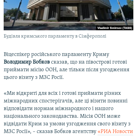
ВІДЕОУРОКИ «ELIFBE»
Русский
СВІДЧЕННЯ ОКУПАЦІЇ
Qırımtatar
УКРАЇНСЬКА ПРОБЛЕМА КРИМУ
Будівля кримського парламенту в Сімферополі
ДОЛУЧАЙСЯ!
ІНФОГРАФІКА
Віцеспікер російського парламенту Криму
Володимир Бобков
сказав, що на півострові готові
Усі сайти RFE/RL
приймати місію ООН, але тільки після узгодження
цього візиту з МЗС Росії.
«Ми відкриті для всіх і готові приймати різних
міжнародних спостерігачів, але ці візити повинні
відповідати нормам міжнародного і нашого
національного законодавства. Місія ООН може
відвідати Крим за умови узгодження свого візиту з
МЗС Росії», – сказав Бобков агентству
«РИА Новости