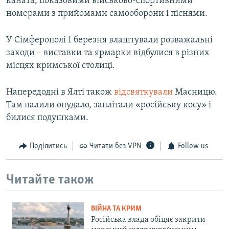
каната, показовими військово-спортивними
номерами з прийомами самооборони і піснями.
У Сімферополі 1 березня влаштували розважальні
заходи – виставки та ярмарки відбулися в різних
місцях кримської столиці.
Напередодні в Ялті також
відсвяткували
Масницю.
Там палили опудало, заплітали «російську косу» і
билися подушками.
Поділитись
Читати без VPN
Follow us
Читайте також
ВІЙНА ТА КРИМ
Російська влада обіцяє закрити