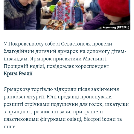
ВІДЕОУРОКИ «ELIFBE»
Русский
СВІДЧЕННЯ ОКУПАЦІЇ
Qırımtatar
УКРАЇНСЬКА ПРОБЛЕМА КРИМУ
ДОЛУЧАЙСЯ!
ІНФОГРАФІКА
У Покровському соборі Севастополя провели
благодійний дитячий ярмарок на допомогу дітям-
інвалідам. Ярмарок присвятили Масниці і
Усі сайти RFE/RL
Прощеній неділі, повідомляє кореспондент
Крим.Реалії
.
Ярмаркову торгівлю відкрили після закінчення
ранкової літургії. Юні продавці пропонували
розшиті стрічками подушечки для голок, шкатулки
з прищіпок, розписані вази, прикрашені
пластиковими фігурками олівці, бісерні ікони та
інше.