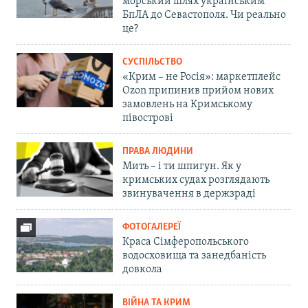
морський шлях українським
БпЛА до Севастополя. Чи реально
це?
СУСПІЛЬСТВО
«Крим – не Росія»: маркетплейс
Ozon припинив прийом нових
замовлень на Кримському
півострові
ПРАВА ЛЮДИНИ
Мить – і ти шпигун. Як у
кримських судах розглядають
звинувачення в держзраді
ФОТОГАЛЕРЕЇ
Краса Сімферопольського
водосховища та занедбаність
довкола
ВІЙНА ТА КРИМ