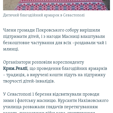
Дитячий благодійний ярмарок в Севастополі
Члени громади Покровського собору вирішили
підтримати дітей, і з нагоди Масниці влаштували
безкоштовне частування для всіх –роздавали чай і
млинці.
Організатори розповіли кореспонденту
Крим.Реалії
, що проведення благодійних ярмарків
– традиція, а виручені кошти підуть на підтримку
творчості дітей-інвалідів.
У Севастополі 1 березня відсвяткували проводи
зими і флотську масницю. Курсанти Нахімовського
училища розважали глядачів перетягуванням