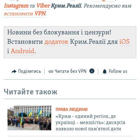
Instagram
та
Viber
Крим.Реалії
. Ре
комендуємо вам
встановити
VPN
.
Новини без блокування і цензури!
Встановити
додаток
Крим.Реалії для
iOS
і
Android
.
Поділитись
Читати без VPN
Follow us
Читайте також
ПРАВА ЛЮДИНИ
«Крим – єдиний регіон, де
українці – меншість»: дискусія
навколо нової пам'ятної дати