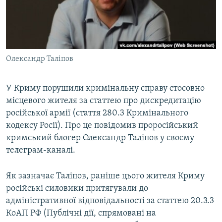
ВІДЕОУРОКИ «ELIFBE»
Русский
СВІДЧЕННЯ ОКУПАЦІЇ
Qırımtatar
УКРАЇНСЬКА ПРОБЛЕМА КРИМУ
Олександр Таліпов
ДОЛУЧАЙСЯ!
ІНФОГРАФІКА
У Криму порушили кримінальну справу стосовно
місцевого жителя за статтею про дискредитацію
Усі сайти RFE/RL
російської армії (стаття 280.3 Кримінального
кодексу Росії). Про це повідомив проросійський
кримський блогер Олександр Таліпов у своєму
телеграм-каналі.
Як зазначає Таліпов, раніше цього жителя Криму
російські силовики притягували до
адміністративної відповідальності за статтею 20.3.3
КоАП РФ (Публічні дії, спрямовані на