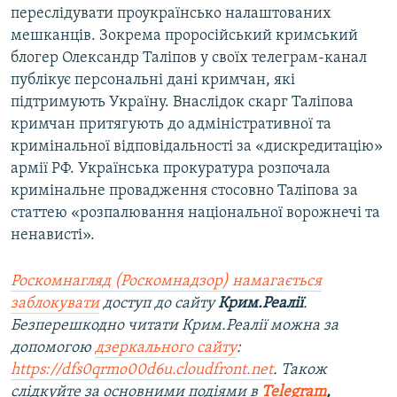
переслідувати проукраїнсько налаштованих
мешканців. Зокрема проросійський кримський
блогер Олександр Таліпов у своїх телеграм-канал
публікує персональні дані кримчан, які
підтримують Україну. Внаслідок скарг Таліпова
кримчан притягують до адміністративної та
кримінальної відповідальності за «дискредитацію»
армії РФ. Українська прокуратура розпочала
кримінальне провадження стосовно Таліпова за
статтею «розпалювання національної ворожнечі та
ненависті».
Роскомнагляд (Роскомнадзор) намагається
заблокувати
доступ до сайту
Крим.Реалії
.
Безперешкодно читати Крим.Реалії можна за
допомогою
дзеркального сайту
:
https://dfs0qrmo00d6u.cloudfront.net
. Також
слідкуйте за основними подіями в
Telegram
,