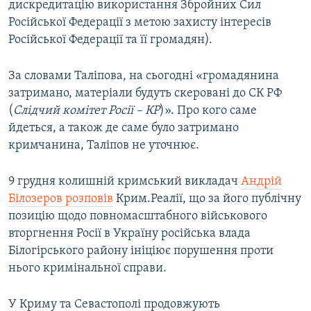
дискредитацію використання Збройних Сил
Російської Федерації з метою захисту інтересів
Російської Федерації та її громадян).
За словами Таліпова, на сьогодні «громадянина
затримано, матеріали будуть скеровані до СК РФ
(
Слідчий комітет Росії – КР
)». Про кого саме
йдеться, а також де саме було затримано
кримчанина, Таліпов не уточнює.
9 грудня колишній кримський викладач
Андрій
Білозеров розповів
Крим.Реалії, що за його публічну
позицію щодо повномасштабного військового
вторгнення Росії в Україну російська влада
Білогірського району ініціює порушення проти
нього кримінальної справи.
У Криму та Севастополі продовжують