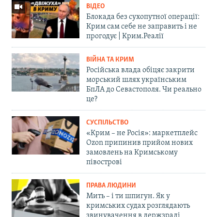
ВІДЕО
Блокада без сухопутної операції:
Крим сам себе не заправить і не
прогодує | Крим.Реалії
ВІЙНА ТА КРИМ
Російська влада обіцяє закрити
морський шлях українським
БпЛА до Севастополя. Чи реально
це?
СУСПІЛЬСТВО
«Крим – не Росія»: маркетплейс
Ozon припинив прийом нових
замовлень на Кримському
півострові
ПРАВА ЛЮДИНИ
Мить – і ти шпигун. Як у
кримських судах розглядають
звинувачення в держзраді