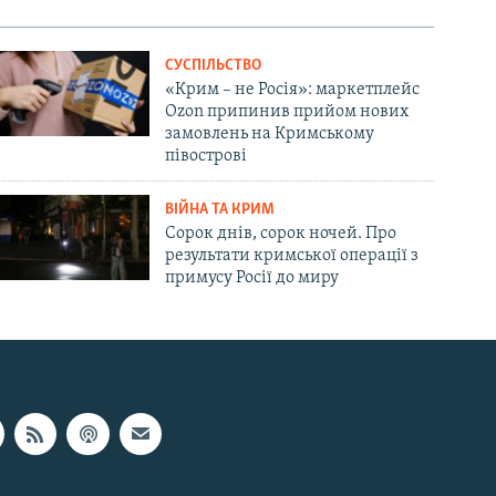
СУСПІЛЬСТВО
«Крим – не Росія»: маркетплейс
Ozon припинив прийом нових
замовлень на Кримському
півострові
ВІЙНА ТА КРИМ
Сорок днів, сорок ночей. Про
результати кримської операції з
примусу Росії до миру