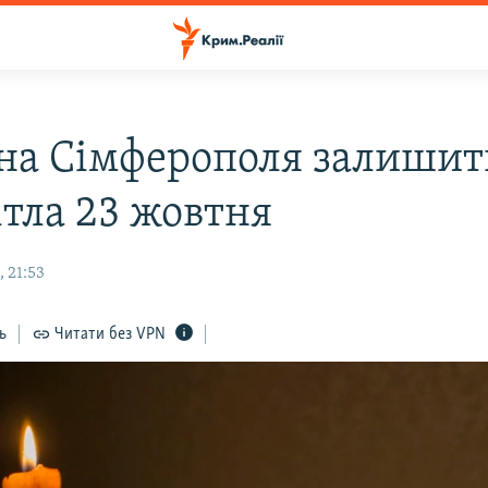
на Сімферополя залишит
ітла 23 жовтня
 21:53
ь
Читати без VPN