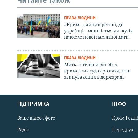
Читайте також
ПРАВА ЛЮДИНИ
«Крим – єдиний регіон, де
українці – меншість»: дискусія
навколо нової пам'ятної дати
ПРАВА ЛЮДИНИ
Мить – і ти шпигун. Як у
кримських судах розглядають
звинувачення в держзраді
Русский
ПІДТРИМКА
ІНФО
Qırımtatar
Ваше відео і фото
Крим.Реалії
ДОЛУЧАЙСЯ!
Радіо
Передрук