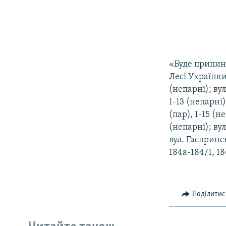
«Буде припине
Лесі Українки 
(непарні); вул
1-13 (непарні)
(пар), 1-15 (н
(непарні); вул
вул. Гаспринсь
184а-184/1, 18
Поділитис