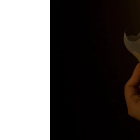
ВІДЕОУРОКИ «ELIFBE»
СВІДЧЕННЯ ОКУПАЦІЇ
УКРАЇНСЬКА ПРОБЛЕМА КРИМУ
ІНФОГРАФІКА