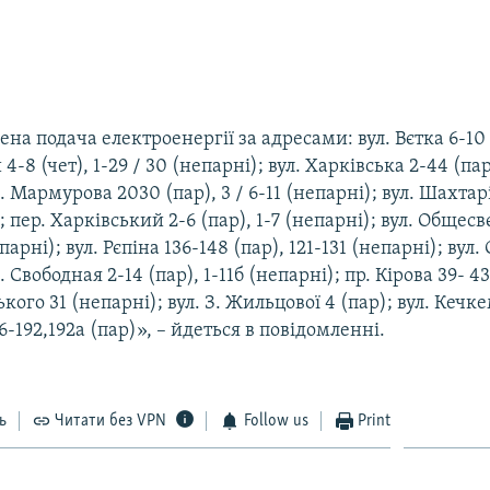
на подача електроенергії за адресами: вул. Вєтка 6-10 (
4-8 (чет), 1-29 / 30 (непарні); вул. Харківська 2-44 (пар
. Мармурова 2030 (пар), 3 / 6-11 (непарні); вул. Шахтарі
; пер. Харківський 2-6 (пар), 1-7 (непарні); вул. Общесв
епарні); вул. Рєпіна 136-148 (пар), 121-131 (непарні); вул.
. Свободная 2-14 (пар), 1-11б (непарні); пр. Кірова 39- 4
кого 31 (непарні); вул. З. Жильцової 4 (пар); вул. Кечк
6-192,192а (пар)», – йдеться в повідомленні.
ь
Читати без VPN
Follow us
Print