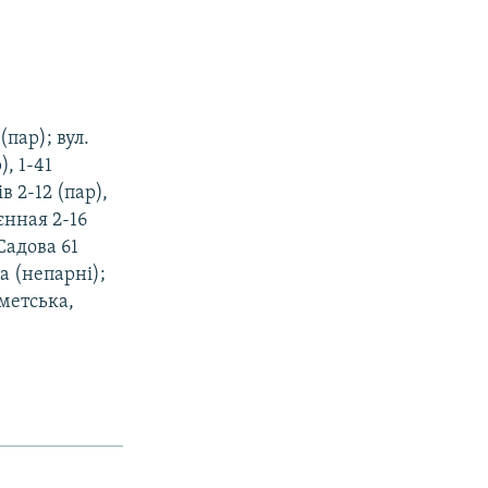
пар); вул.
), 1-41
в 2-12 (пар),
єнная 2-16
 Садова 61
3а (непарні);
еметська,