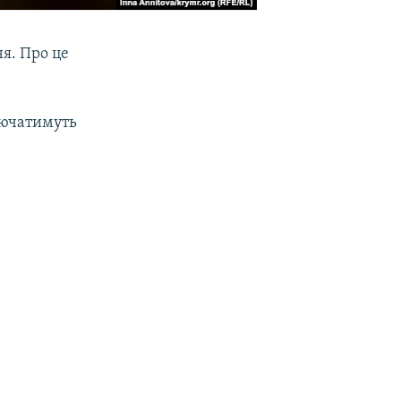
я. Про це
лючатимуть