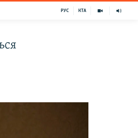
РУС
КТА
ься