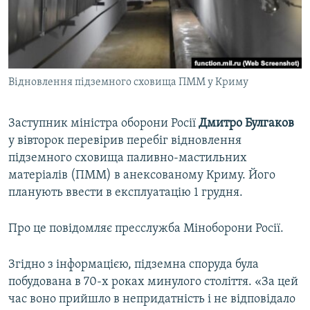
ВІДЕОУРОКИ «ELIFBE»
Русский
СВІДЧЕННЯ ОКУПАЦІЇ
Qırımtatar
УКРАЇНСЬКА ПРОБЛЕМА КРИМУ
Відновлення підземного сховища ПММ у Криму
ДОЛУЧАЙСЯ!
ІНФОГРАФІКА
Заступник міністра оборони Росії
Дмитро Булгаков
у вівторок перевірив перебіг відновлення
Усі сайти RFE/RL
підземного сховища паливно-мастильних
матеріалів (ПММ) в анексованому Криму. Його
планують ввести в експлуатацію 1 грудня.
Про це повідомляє пресслужба Міноборони Росії.
Згідно з інформацією, підземна споруда була
побудована в 70-х роках минулого століття. «За цей
час воно прийшло в непридатність і не відповідало