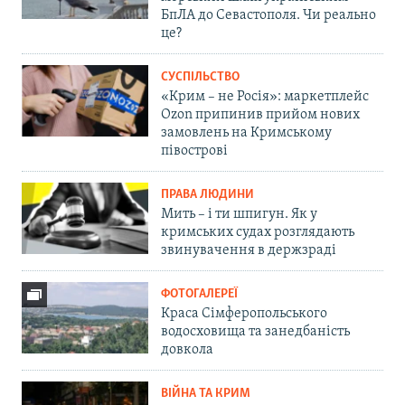
БпЛА до Севастополя. Чи реально
це?
СУСПІЛЬСТВО
«Крим – не Росія»: маркетплейс
Ozon припинив прийом нових
замовлень на Кримському
півострові
ПРАВА ЛЮДИНИ
Мить – і ти шпигун. Як у
кримських судах розглядають
звинувачення в держзраді
ФОТОГАЛЕРЕЇ
Краса Сімферопольського
водосховища та занедбаність
довкола
ВІЙНА ТА КРИМ