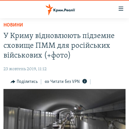
Доступність
посилання
Перейти
НОВИНИ
до
НОВИНИ
У Криму відновлюють підземне
основного
ВОДА.КРИМ
матеріалу
сховище ПММ для російських
ВІДЕО ТА ФОТО
Перейти
військових (+фото)
до
ПОЛІТИКА
основної
23 жовтень 2019, 11:12
БЛОГИ
навігації
Перейти
Поділитись
Читати без VPN
ПОГЛЯД
до
ІНТЕРВ'Ю
пошуку
ВСЕ ЗА ДЕНЬ
СПЕЦПРОЕКТИ
ЯК ОБІЙТИ БЛОКУВАННЯ
ДЕПОРТАЦІЯ