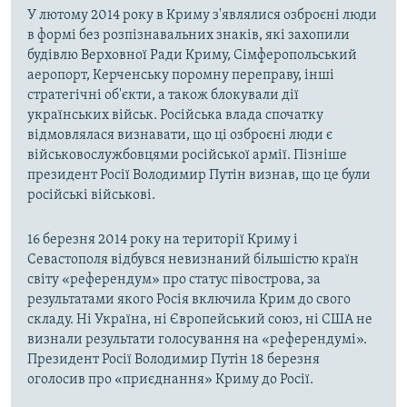
У лютому 2014 року в Криму з'являлися озброєні люди
в формі без розпізнавальних знаків, які захопили
будівлю Верховної Ради Криму, Сімферопольський
аеропорт, Керченську поромну переправу, інші
стратегічні об'єкти, а також блокували дії
українських військ. Російська влада спочатку
відмовлялася визнавати, що ці озброєні люди є
військовослужбовцями російської армії. Пізніше
президент Росії Володимир Путін визнав, що це були
російські військові.
16 березня 2014 року на території Криму і
Севастополя відбувся невизнаний більшістю країн
світу «референдум» про статус півострова, за
результатами якого Росія включила Крим до свого
складу. Ні Україна, ні Європейський союз, ні США не
визнали результати голосування на «референдумі».
Президент Росії Володимир Путін 18 березня
оголосив про «приєднання» Криму до Росії.